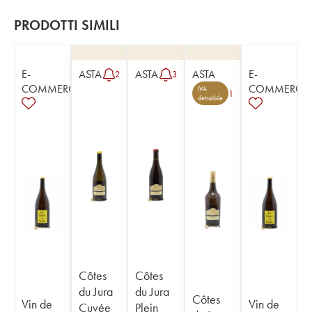
PRODOTTI SIMILI
E-
ASTA
ASTA
ASTA
E-
2
3
COMMERCE
COMMERCE
IVA
1
detraibile
Côtes
Côtes
du Jura
du Jura
Côtes
Vin de
Vin de
Cuvée
Plein