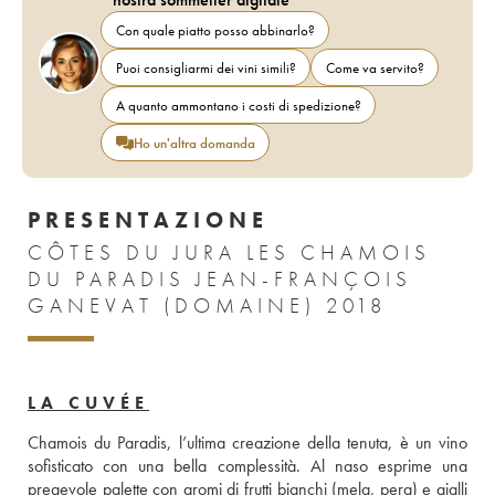
Con quale piatto posso abbinarlo?
Puoi consigliarmi dei vini simili?
Come va servito?
A quanto ammontano i costi di spedizione?
Ho un'altra domanda
PRESENTAZIONE
CÔTES DU JURA LES CHAMOIS
DU PARADIS JEAN-FRANÇOIS
GANEVAT (DOMAINE) 2018
LA CUVÉE
Chamois du Paradis, l’ultima creazione della tenuta, è un vino 
sofisticato con una bella complessità. Al naso esprime una 
pregevole palette con aromi di frutti bianchi (mela, pera) e gialli 