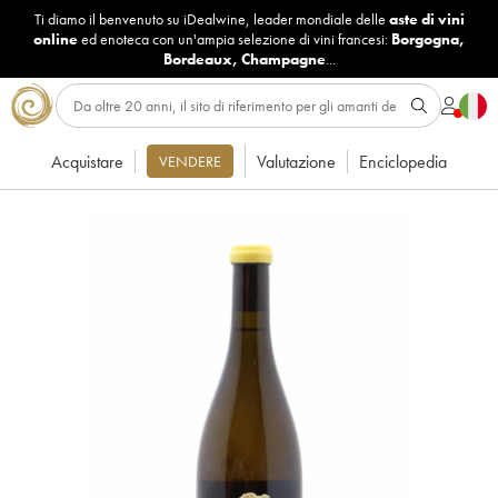
Ti diamo il benvenuto su iDealwine, leader mondiale delle
aste di vini
online
ed enoteca con un'ampia selezione di vini francesi:
Borgogna
,
Bordeaux
,
Champagne
...
Acquistare
Valutazione
Enciclopedia
VENDERE