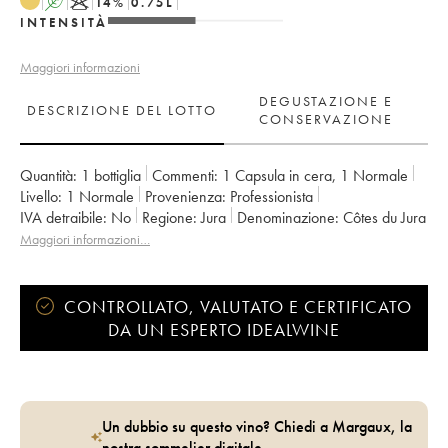
A
K
14
%
0.75
L
INTENSITÀ
Maggiori informazioni
DEGUSTAZIONE E
DESCRIZIONE DEL LOTTO
CONSERVAZIONE
Quantità:
1 bottiglia
Commenti:
1 Capsula in cera
,
1 Normale
Livello:
1
Normale
Provenienza:
professionista
IVA detraibile:
no
Regione:
Jura
Denominazione:
Côtes du Jura
Proprietario:
Jean-François Ganevat (Domaine)
Maggiori informazioni…
CONTROLLATO, VALUTATO E CERTIFICATO
DA UN ESPERTO IDEALWINE
Un dubbio su questo vino? Chiedi a Margaux, la
nostra sommelier digitale