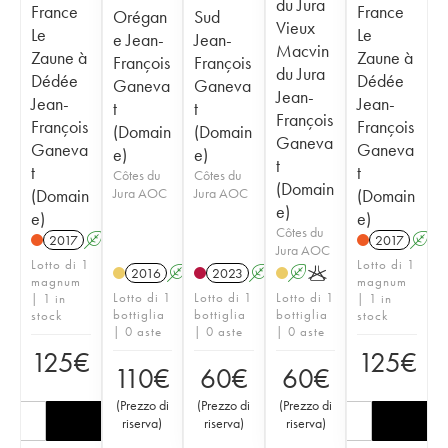
du Jura
France
France
Orégan
Sud
Vieux
Le
Le
e Jean-
Jean-
Macvin
Zaune à
Zaune à
François
François
du Jura
Dédée
Dédée
Ganeva
Ganeva
Jean-
Jean-
Jean-
t
t
François
François
François
(Domain
(Domain
Ganeva
Ganeva
Ganeva
e)
e)
t
t
t
Côtes du
Côtes du
(Domain
(Domain
Jura AOC
Jura AOC
(Domain
e)
e)
e)
Côtes du
2017
A
K
2017
A
Jura AOC
Lotto di 1
Lotto di 1
2016
A
K
2023
A
K
A
K
magnum
magnum
Lotto di 1
Lotto di 1
Lotto di 1
| 1 in
| 1 in
bottiglia
bottiglia
bottiglia
stock
stock
| 0 aste
| 0 aste
| 0 aste
125
€
125
€
110
€
60
€
60
€
(
Prezzo di
(
Prezzo di
(
Prezzo di
riserva
)
riserva
)
riserva
)