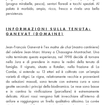
(prugna mirabelle, pesca), sentori floreali e tocchi speziati. Al 
palato è morbido, ampio, ricco, fresco e rivela una bella 
persistenza.
INFORMAZIONI SULLA TENUTA:
GANEVAT (DOMAINE)
Jean-François Ganevat è l’ex 
maître de chai
 (mastro cantiniere) 
del celebre Jean-Marc Morey a Chassagne-Montrachet. Una 
volta terminata questa esperienza, nel 1998 decide di tornare 
nello Jura e di prendere in mano le redini della tenuta di 
famiglia. Il vigneto, situato a Rotalier, nella frazione di La 
Combe, si estende su 13 ettari ed è coltivato con un'ampia 
varietà di vitigni. Le vigne, relativamente vecchie e provenienti 
da selezioni massali, sono tenute con estrema cura e sono 
gestite secondo i principi della biodinamica. Le rese sono basse 
e in cantina la vinificazione (parcellare) è estremamente 
delicata. Alcuni rossi vengono fatti invecchiare all’interno di 
anfore e raggiungono un livello qualitativo altissimo. La cuvée 