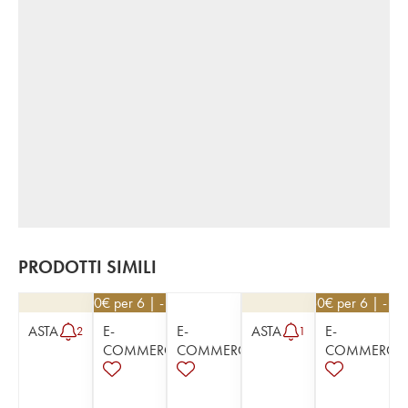
PRODOTTI SIMILI
40,50
€
per 6 | - 10%
39,60
€
per 6 | - 1
ASTA
E-
E-
ASTA
E-
2
1
COMMERCE
COMMERCE
COMMERCE