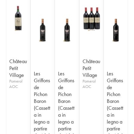
Château
Château
Petit
Petit
Les
Les
Les
Village
Village
Griffons
Griffons
Griffons
Pomerol
Pomerol
AOC
de
de
AOC
de
Pichon
Pichon
Pichon
Baron
Baron
Baron
(Cassett
(Cassett
(Cassett
a in
a in
a in
legno a
legno a
legno a
partire
partire
partire