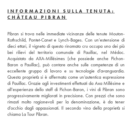
INFORMAZIONI SULLA TENUTA:
CHÂTEAU PIBRAN
Pibran si trova nelle immediate vicinanze delle tenute Mouton-
Rothschild, Pontet-Canet e Lynch-Bages. Con un’estensione di 
dieci ettari, il vigneto di questo rinomato cru occupa uno dei più 
bei rilievi del territorio comunale di Pauillac, nel Médoc. 
Acquistato da AXA-Millésimes (che possiede anche Pichon-
Baron a Pauillac), può contare anche sulle competenze di un 
eccellente gruppo di lavoro e su tecnologie d’avanguardia. 
Questa proprietà si è affermata come un’autentica espressione 
di Pauillac. Grazie agli investimenti effettuati da Axa Millésime e 
all’esperienza dello staff di Pichon-Baron, i vini di Pibran sono 
progressivamente migliorati in precisione. Con prezzi che sono 
rimasti molto ragionevoli per la denominazione, è da tener 
d’occhio dagli appassionati. Il secondo vino della proprietà si 
chiama La Tour Pibran.