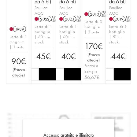
da 6 bt)
da 6 bt)
da 6 bt)
Pauillac
Pauillac
Pauillac
AOC
AOC
AOC
2010
T
2022
T
2023
T
2019
T
Lotto di 3
Lotto di 1
Lotto di 1
Lotto di 1
bottiglie
1989
bottiglia
bottiglia
bottiglia
| 3 aste
Lotto di 1
| 60+ in
| 60+ in
| 51 in
magnum
stock
stock
stock
170
€
| 1 asta
45
€
40
€
44
€
(
Prezzo
90
€
attuale
)
Prezzo a
(
Prezzo
bottiglia
attuale
)
56,67
€
Accesso gratuito e illimitato