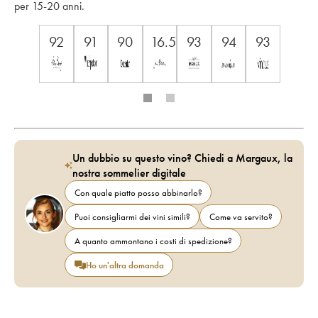
per 15-20 anni.
92
91
90
16.5
93
94
93
Un dubbio su questo vino? Chiedi a Margaux, la
nostra sommelier digitale
Con quale piatto posso abbinarlo?
Puoi consigliarmi dei vini simili?
Come va servito?
A quanto ammontano i costi di spedizione?
Ho un'altra domanda