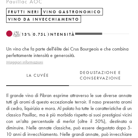
Pauillac AOC
FRUTTI NERI
VINO GASTRONOMICO
VINO DA INVECCHIAMENTO
T
13
%
0.75
L
INTENSITÀ
Un vino che fa parte dell'élite dei Crus Bourgeois e che combina
perfettamente intensità e generosità.
Maggiori informazioni
DEGUSTAZIONE E
LA CUVÉE
CONSERVAZIONE
Il grande vino di Pibran esprime attraverso le sue diverse annate 
tutti gli aromi di questo eccezionale terroir. Il naso presenta aromi 
di cedro, liquirizia e mora. Al palato ha tutte le caratteristiche di un 
classico Pauillac, ma è più morbido rispetto ai suoi prestigiosi vicini 
con un'alta percentuale di merlot (oltre il 50%), destinata a 
diminuire. Nelle annate classiche, può essere degustato dopo 5-
10 anni di invecchiamento. Nelle grandi annate, può invecchiare 