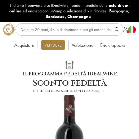
Ti diamo il benvenuto su iDealwine, leader mondiale delle
aste di vini
online
ed enoteca con un'ampia selezione di vini francesi:
Borgogna
,
Bordeaux
,
Champagne
...
Acquistare
Valutazione
Enciclopedia
VENDERE
IL PROGRAMMA FEDELTÀ IDEALWINE
Sconto fedeltà
Ottieni dei buoni sconto con i tuoi acquisti!