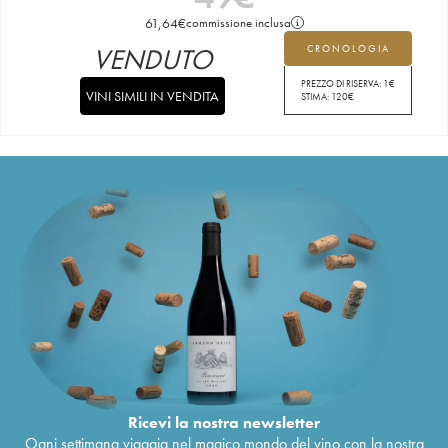
61,64
€
commissione inclusa
VENDUTO
CRONOLOGIA
PREZZO DI RISERVA:
1
€
VINI SIMILI IN VENDITA
STIMA:
120
€
Ricevi la nostra newsletter
Ogni settimana viaggia nel magico mondo del vino con la nostra