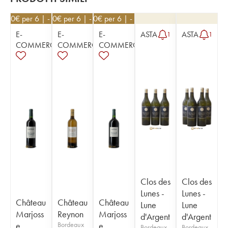
0,80
€
per 6 | - 10%
10,80
€
per 6 | - 10%
21,60
€
per 6 | - 10%
E-
E-
E-
ASTA
ASTA
1
1
COMMERCE
COMMERCE
COMMERCE
Clos des
Clos des
Lunes -
Lunes -
Château
Château
Château
Lune
Lune
Marjoss
Reynon
Marjoss
d'Argent
d'Argent
e
Bordeaux
e
Bordeaux
Bordeaux