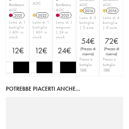
AOC
Bordeaux
Bordeaux
AOC
AOC
AOC
AOC
2016
2016
2021
2022
2021
Lotto di 3
Lotto di 4
Lotto di 1
Lotto di 1
Lotto di 1
bottiglie
bottiglie
bottiglia
bottiglia
magnum
| 0 aste
| 0 aste
| 60+ in
| 60+ in
| 24 in
stock
stock
stock
54
€
72
€
12
€
12
€
24
€
(
Prezzo di
(
Prezzo di
riserva
)
riserva
)
Prezzo a
Prezzo a
bottiglia
bottiglia
18
€
18
€
POTREBBE PIACERTI ANCHE…