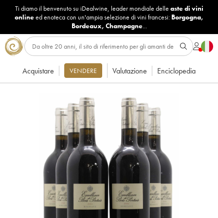
Ti diamo il benvenuto su iDealwine, leader mondiale delle
aste di vini
online
ed enoteca con un'ampia selezione di vini francesi:
Borgogna
,
Bordeaux
,
Champagne
...
Acquistare
Valutazione
Enciclopedia
VENDERE