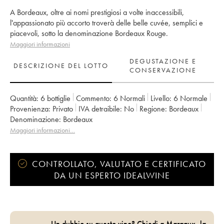
A Bordeaux, oltre ai nomi prestigiosi a volte inaccessibili,
l'appassionato più accorto troverà delle belle cuvée, semplici e
piacevoli, sotto la denominazione Bordeaux Rouge.
Maggiori informazioni
DEGUSTAZIONE E
DESCRIZIONE DEL LOTTO
CONSERVAZIONE
Quantità:
6 bottiglie
Commento:
6 Normali
Livello:
6
Normale
Provenienza:
privato
IVA detraibile:
no
Regione:
Bordeaux
Denominazione:
Bordeaux
Maggiori informazioni…
CONTROLLATO, VALUTATO E CERTIFICATO
DA UN ESPERTO IDEALWINE
Un dubbio su questo vino? Chiedi a Margaux, la