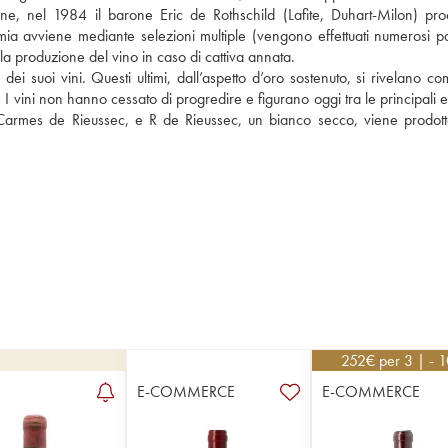
ne, nel 1984 il barone Eric de Rothschild (Lafite, Duhart-Milon) proc
ia avviene mediante selezioni multiple (vengono effettuati numerosi pa
la produzione del vino in caso di cattiva annata. 
ei suoi vini. Questi ultimi, dall’aspetto d’oro sostenuto, si rivelano com
 I vini non hanno cessato di progredire e figurano oggi tra le principali et
Carmes de Rieussec, e R de Rieussec, un bianco secco, viene prodotto
252
€
per 3 | - 
E-COMMERCE
E-COMMERCE