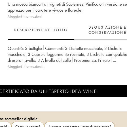
Una mosca bianca tra i vigneti di Sauternes. Vinificato in versione se
apprezza per il carattere vivace e floreale.
Maggiori informazioni
DEGUSTAZIONE E
DESCRIZIONE DEL LOTTO
CONSERVAZIONE
Quantità:
3 bottiglie
Commenti:
3 Etichette macchiate
,
3 Etichette
macchiate
,
3 Capsule leggermente rovinate
,
3 Etichette con qualch
di usura
Livello:
3
A livello del collo
Provenienza:
privato
IVA detraibile:
no
Regione:
Bordeaux
Denominazione:
Bordeaux
Maggiori informazioni…
Proprietario:
Domaines Barons de Rothschild
CERTIFICATO DA UN ESPERTO IDEALWINE
ra sommelier digitale
imili?
Come va servito?
A quanto ammontano i costi di spedizione?