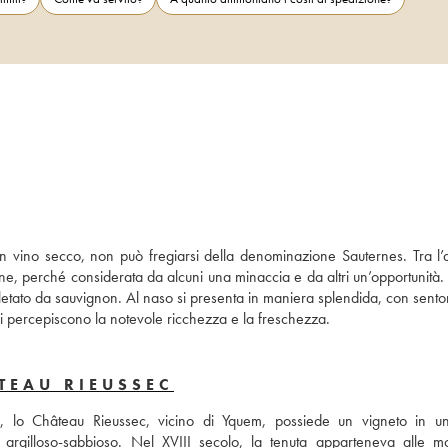
 vino secco, non può fregiarsi della denominazione Sauternes. Tra l’alt
gione, perché considerata da alcuni una minaccia e da altri un’opportunità.
ato da sauvignon. Al naso si presenta in maniera splendida, con sentori
 si percepiscono la notevole ricchezza e la freschezza.
TEAU RIEUSSEC
, lo Château Rieussec, vicino di Yquem, possiede un vigneto in un
 argilloso-sabbioso. Nel XVIII secolo, la tenuta apparteneva alle m