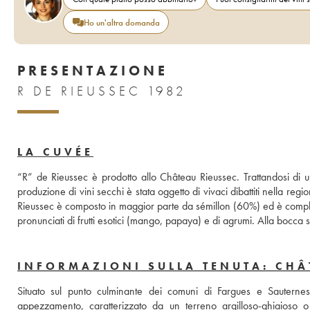
Ho un'altra domanda
PRESENTAZIONE
R DE RIEUSSEC 1982
LA CUVÉE
“R” de Rieussec è prodotto allo Château Rieussec. Trattandosi di un
produzione di vini secchi è stata oggetto di vivaci dibattiti nella re
Rieussec è composto in maggior parte da sémillon (60%) ed è complet
pronunciati di frutti esotici (mango, papaya) e di agrumi. Alla bocca
INFORMAZIONI SULLA TENUTA: CHÂ
Situato sul punto culminante dei comuni di Fargues e Sauternes
appezzamento, caratterizzato da un terreno argilloso-ghiaioso o