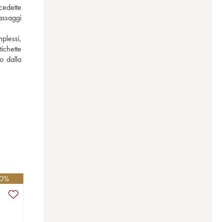
edette 
ssaggi 
plessi, 
ichette 
 dalla 
10%