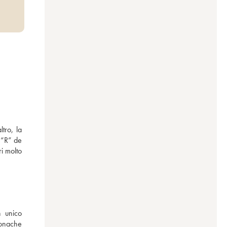
ro, la 
 “R” de 
 molto 
 unico 
onache 