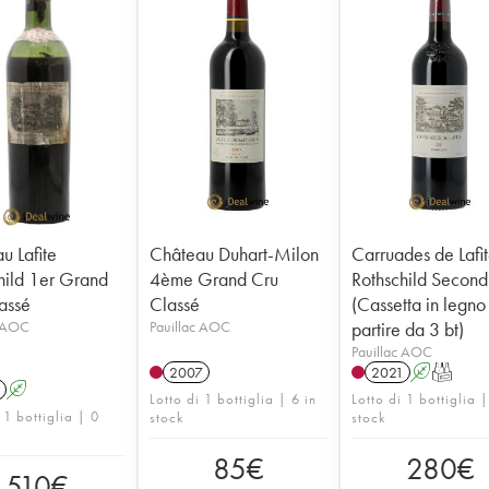
u Lafite
Château Duhart-Milon
Carruades de Lafi
hild 1er Grand
4ème Grand Cru
Rothschild Second
assé
Classé
(Cassetta in legno
c AOC
Pauillac AOC
partire da 3 bt)
Pauillac AOC
2007
2021
A
T
A
Lotto di 1 bottiglia | 6 in
Lotto di 1 bottiglia |
 1 bottiglia | 0
stock
stock
85
€
280
€
510
€