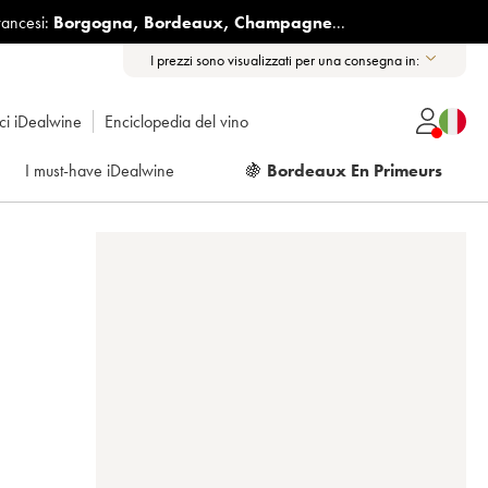
rancesi:
Borgogna
,
Bordeaux
,
Champagne
...
I prezzi sono visualizzati per una consegna in:
ici iDealwine
Enciclopedia del vino
I must-have iDealwine
🍇
Bordeaux En Primeurs