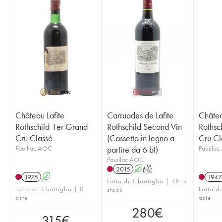
Château Lafite
Carruades de Lafite
Châtea
Rothschild 1er Grand
Rothschild Second Vin
Rothsc
Cru Classé
(Cassetta in legno a
Cru Cl
Pauillac AOC
partire da 6 bt)
Pauilla
Pauillac AOC
2015
A
T
1975
A
1947
Lotto di 1 bottiglia | 48 in
Lotto di 1 bottiglia | 0
Lotto di
stock
aste
aste
280
€
315
€