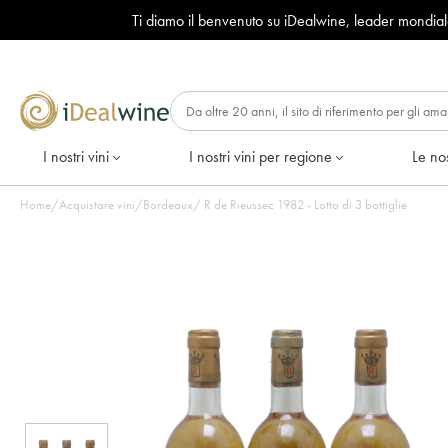
Ti diamo il benvenuto su iDealwine, leader mondia
I nostri vini
I nostri vini per regione
Le nos
Home
/
Acquistare vini
/
Bordeaux
/
R de Rieussec 1982 - Lotto di 3 bottiglie