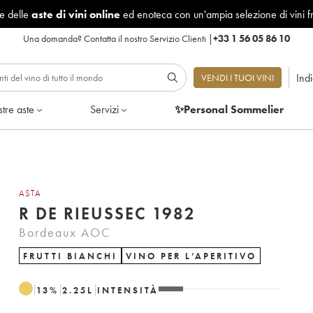
le delle
aste di vini online
ed enoteca con un'ampia selezione di vini f
Una domanda?
Contatta il nostro Servizio Clienti
|
+33 1 56 05 86 10
Ind
VENDI I TUOI VINI
tre aste
Servizi
✨Personal Sommelier
ASTA
R DE RIEUSSEC 1982
Bordeaux AOC
FRUTTI BIANCHI
VINO PER L’APERITIVO
13
%
2.25
L
INTENSITÀ