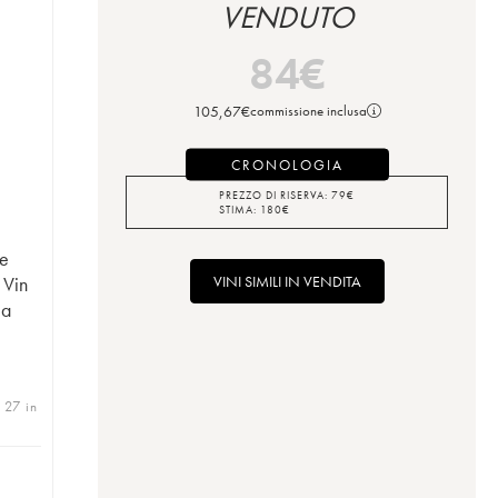
VENDUTO
84
€
105,67
€
commissione inclusa
CRONOLOGIA
PREZZO DI RISERVA:
79
€
STIMA:
180
€
te
VINI SIMILI IN VENDITA
 Vin
 a
 27 in