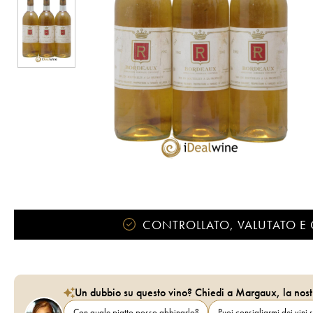
CONTROLLATO, VALUTATO E 
Un dubbio su questo vino? Chiedi a Margaux, la nost
Con quale piatto posso abbinarlo?
Puoi consigliarmi dei vini s