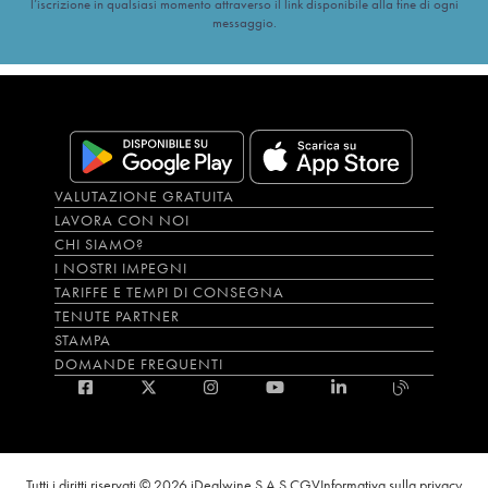
l’iscrizione in qualsiasi momento attraverso il link disponibile alla fine di ogni
messaggio.
VALUTAZIONE GRATUITA
LAVORA CON NOI
CHI SIAMO?
I NOSTRI IMPEGNI
TARIFFE E TEMPI DI CONSEGNA
TENUTE PARTNER
STAMPA
DOMANDE FREQUENTI
Tutti i diritti riservati © 2026 iDealwine S.A.S.
CGV
Informativa sulla privacy