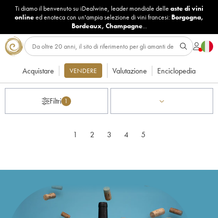
Ti diamo il benvenuto su iDealwine, leader mondiale delle
aste di vini
online
ed enoteca con un'ampia selezione di vini francesi:
Borgogna
,
Bordeaux
,
Champagne
...
Acquistare
Valutazione
Enciclopedia
VENDERE
Filtri
1
1
2
3
4
5