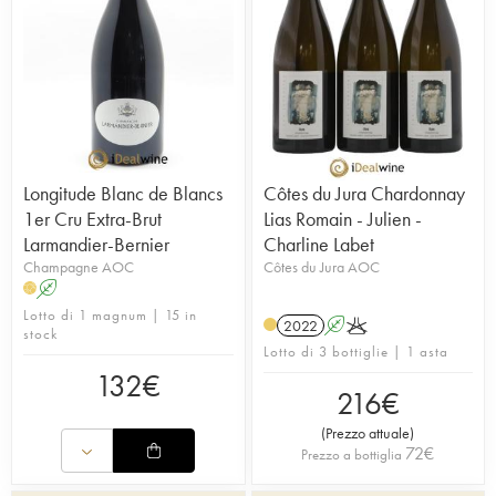
Longitude Blanc de Blancs
Côtes du Jura Chardonnay
1er Cru Extra-Brut
Lias Romain - Julien -
Larmandier-Bernier
Charline Labet
Champagne AOC
Côtes du Jura AOC
A
H
Lotto di 1 magnum | 15 in
2022
A
K
stock
Lotto di 3 bottiglie | 1 asta
132
€
216
€
(
Prezzo attuale
)
72
€
Prezzo a bottiglia