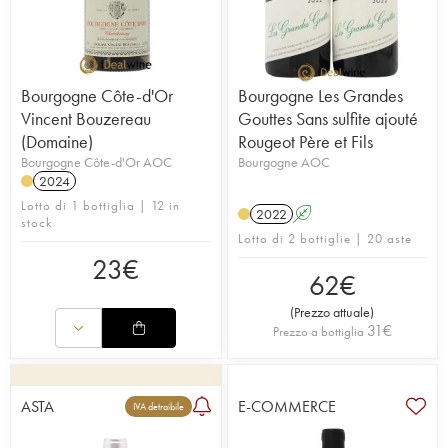
Bourgogne Côte-d'Or
Bourgogne Les Grandes
Vincent Bouzereau
Gouttes Sans sulfite ajouté
(Domaine)
Rougeot Père et Fils
Bourgogne Côte-d'Or AOC
Bourgogne AOC
2024
Lotto di 1 bottiglia | 12 in
2022
A
stock
Lotto di 2 bottiglie | 20 aste
23
€
62
€
(
Prezzo attuale
)
31
€
Prezzo a bottiglia
ASTA
E-COMMERCE
IVA detraibile