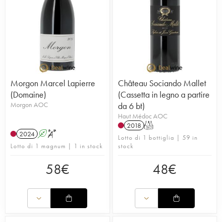
Morgon Marcel Lapierre
Château Sociando Mallet
(Domaine)
(Cassetta in legno a partire
Morgon AOC
da 6 bt)
Haut Médoc AOC
2018
T
2024
A
S
Lotto di 1 bottiglia | 59 in
Lotto di 1 magnum | 1 in stock
stock
58
€
48
€