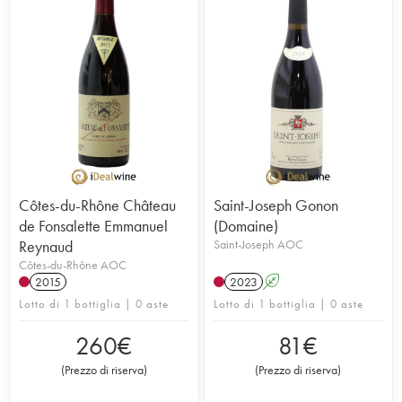
Côtes-du-Rhône Château
Saint-Joseph Gonon
de Fonsalette Emmanuel
(Domaine)
Reynaud
Saint-Joseph AOC
Côtes-du-Rhône AOC
2015
2023
A
Lotto di 1 bottiglia | 0 aste
Lotto di 1 bottiglia | 0 aste
260
€
81
€
(
Prezzo di riserva
)
(
Prezzo di riserva
)