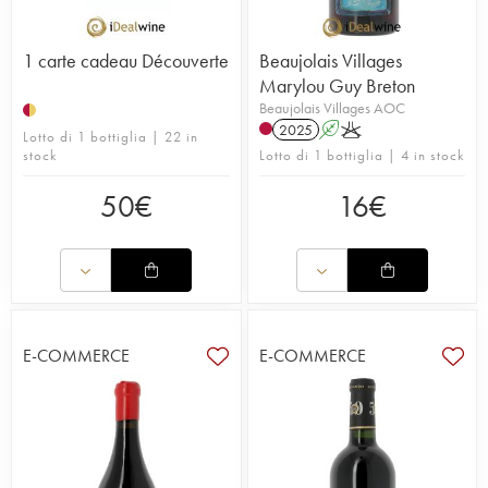
1 carte cadeau Découverte
Beaujolais Villages
Marylou Guy Breton
Beaujolais Villages AOC
2025
A
K
Lotto di 1 bottiglia | 22 in
stock
Lotto di 1 bottiglia | 4 in stock
50
€
16
€
E-COMMERCE
E-COMMERCE