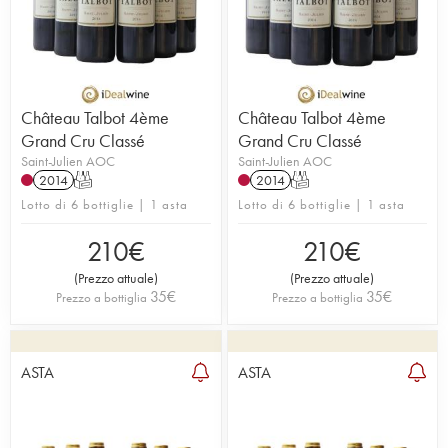
Château Talbot 4ème
Château Talbot 4ème
Grand Cru Classé
Grand Cru Classé
Saint-Julien AOC
Saint-Julien AOC
2014
T
2014
T
Lotto di 6 bottiglie | 1 asta
Lotto di 6 bottiglie | 1 asta
210
€
210
€
(
Prezzo attuale
)
(
Prezzo attuale
)
35
€
35
€
Prezzo a bottiglia
Prezzo a bottiglia
ASTA
ASTA