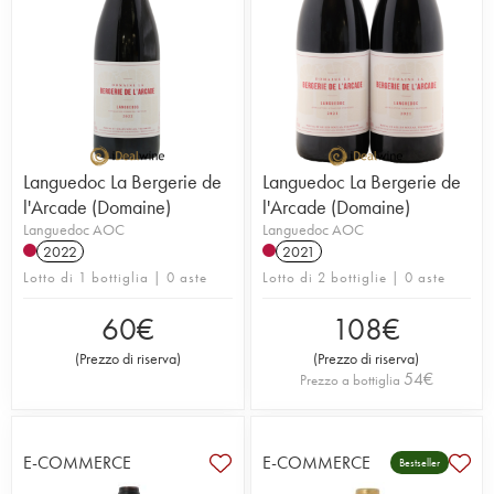
Languedoc La Bergerie de
Languedoc La Bergerie de
l'Arcade (Domaine)
l'Arcade (Domaine)
Languedoc AOC
Languedoc AOC
2022
2021
Lotto di 1 bottiglia | 0 aste
Lotto di 2 bottiglie | 0 aste
60
€
108
€
(
Prezzo di riserva
)
(
Prezzo di riserva
)
54
€
Prezzo a bottiglia
E-COMMERCE
E-COMMERCE
Bestseller