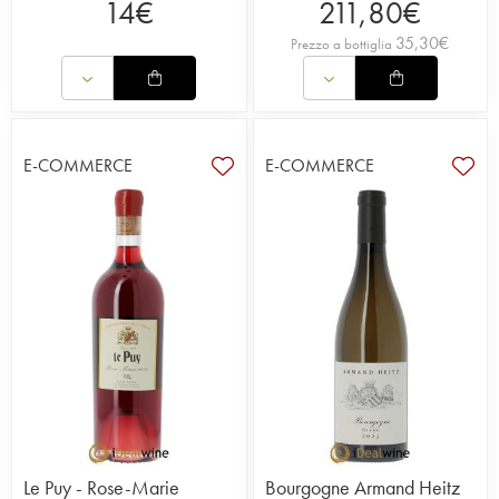
14
€
211,80
€
35,30
€
Prezzo a bottiglia
E-COMMERCE
E-COMMERCE
Le Puy - Rose-Marie
Bourgogne Armand Heitz