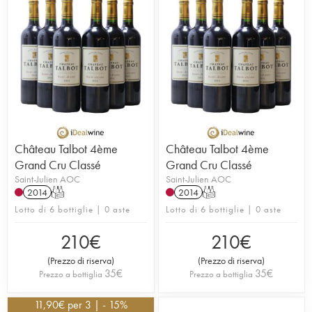
Château Talbot 4ème
Château Talbot 4ème
Grand Cru Classé
Grand Cru Classé
Saint-Julien AOC
Saint-Julien AOC
2014
T
2014
T
Lotto di 6 bottiglie | 0 aste
Lotto di 6 bottiglie | 0 aste
210
€
210
€
(
Prezzo di riserva
)
(
Prezzo di riserva
)
35
€
35
€
Prezzo a bottiglia
Prezzo a bottiglia
11,90
€
per 3 | - 15%