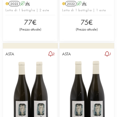
2022
A
K
2022
A
K
Lotto di 1 bottiglia | 2 aste
Lotto di 1 bottiglia | 1 asta
77
€
75
€
(
Prezzo attuale
)
(
Prezzo attuale
)
ASTA
ASTA
2
1