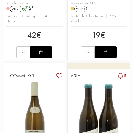
Vin de France
Bourgogne AOC
2023
A
S
2023
Lotto di 1 bottiglia | 41 in
Lotto di 1 bottiglia | 59 in
stock
stock
42
€
19
€
E-COMMERCE
ASTA
11