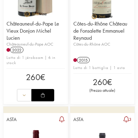
Châteauneuf-du-Pape Le
Côtes-du-Rhône Château
Vieux Donjon Michel
de Fonsalette Emmanuel
Lucien
Reynaud
Châteauneuf-du-Pape AOC
Côtes-du-Rhône AOC
2022
Lotto di 1 jéroboam | 6 in
2015
stock
Lotto di 1 bottiglia | 1 asta
260
€
260
€
(
Prezzo attuale
)
ASTA
ASTA
3