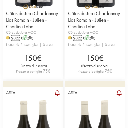
Côtes du Jura Chardonnay
Côtes du Jura Chardonnay
Lias Romain - Julien -
Lias Romain - Julien -
Charline Labet
Charline Labet
Côtes du Jura AOC
Côtes du Jura AOC
2022
A
K
2022
A
K
Lotto di 2 bottiglie | 0 aste
Lotto di 2 bottiglie | 0 aste
150
€
150
€
(
Prezzo di riserva
)
(
Prezzo di riserva
)
75
€
75
€
Prezzo a bottiglia
Prezzo a bottiglia
ASTA
ASTA