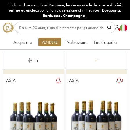
Ti diamo il benvenuto su iDealwine, leader mondiale delle
aste di vini
online
ed enoteca con un'ampia selezione di vini francesi:
Borgogna
,
Bordeaux
,
Champagne
...
Acquistare
Valutazione
Enciclopedia
VENDERE
Filtri
ASTA
ASTA
1