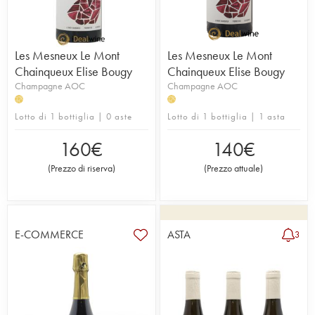
Les Mesneux Le Mont
Les Mesneux Le Mont
Chainqueux Elise Bougy
Chainqueux Elise Bougy
Champagne AOC
Champagne AOC
H
H
Lotto di 1 bottiglia | 0 aste
Lotto di 1 bottiglia | 1 asta
160
€
140
€
(
Prezzo di riserva
)
(
Prezzo attuale
)
E-COMMERCE
ASTA
3