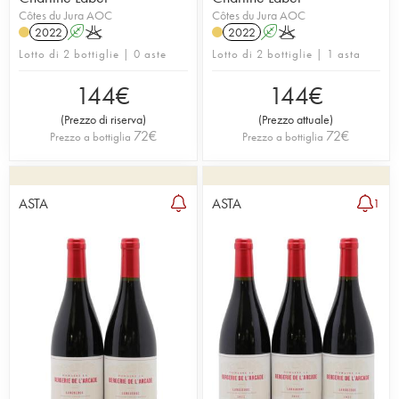
Côtes du Jura AOC
Côtes du Jura AOC
2022
A
K
2022
A
K
Lotto di 2 bottiglie | 0 aste
Lotto di 2 bottiglie | 1 asta
144
€
144
€
(
Prezzo di riserva
)
(
Prezzo attuale
)
72
€
72
€
Prezzo a bottiglia
Prezzo a bottiglia
ASTA
ASTA
1