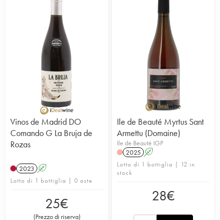
Vinos de Madrid DO
Ile de Beauté Myrtus Sant
Comando G La Bruja de
Armettu (Domaine)
Rozas
Ile de Beauté IGP
2025
A
Lotto di 1 bottiglia | 12 in
2023
A
stock
Lotto di 1 bottiglia | 0 aste
28
€
25
€
(
Prezzo di riserva
)