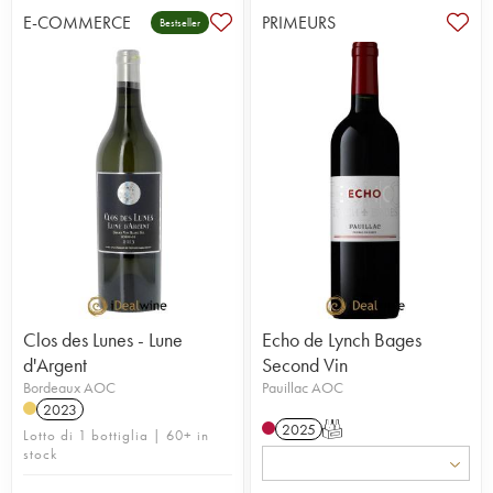
E-COMMERCE
PRIMEURS
Bestseller
Clos des Lunes - Lune
Echo de Lynch Bages
d'Argent
Second Vin
Bordeaux AOC
Pauillac AOC
2023
2025
T
Lotto di 1 bottiglia | 60+ in
stock