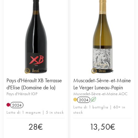
Pays d'Hérault XB Terrasse
Muscadet-Sèvre-et-Maine
d'Elise (Domaine de la)
Le Verger Luneau-Papin
Pays d'Hérault IGP
Muscadet-Sèvre-et-Maine AOC
2024
A
2024
Lotto di 1 bottiglia | 60+ in
Lotto di 1 magnum | 5 in stock
stock
28
€
13,50
€