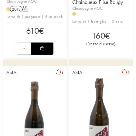
Champagne AOC
Chainqueux Elise Bougy
Champagne AOC
2013
T
H
H
Lotto di 1 magnum | 6 in stock
Lotto di 1 bottiglia | 0 aste
610
€
160
€
(
Prezzo di riserva
)
ASTA
ASTA
3
4