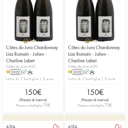
Côtes du Jura Chardonnay
Côtes du Jura Chardonnay
Lias Romain - Julien -
Lias Romain - Julien -
Charline Labet
Charline Labet
Côtes du Jura AOC
Côtes du Jura AOC
2022
A
K
2022
A
K
Lotto di 2 bottiglie | 0 aste
Lotto di 2 bottiglie | 0 aste
150
€
150
€
(
Prezzo di riserva
)
(
Prezzo di riserva
)
75
€
75
€
Prezzo a bottiglia
Prezzo a bottiglia
ASTA
ASTA
1
1