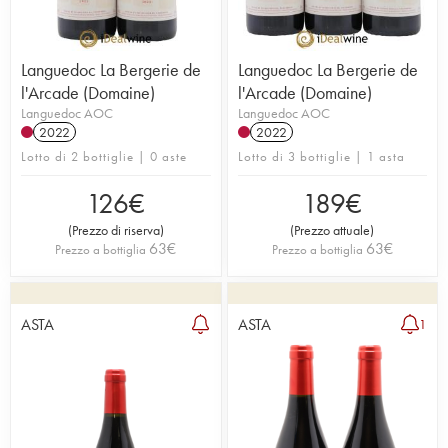
Languedoc La Bergerie de
Languedoc La Bergerie de
l'Arcade (Domaine)
l'Arcade (Domaine)
Languedoc AOC
Languedoc AOC
2022
2022
Lotto di 2 bottiglie | 0 aste
Lotto di 3 bottiglie | 1 asta
126
€
189
€
(
Prezzo di riserva
)
(
Prezzo attuale
)
63
€
63
€
Prezzo a bottiglia
Prezzo a bottiglia
ASTA
ASTA
1