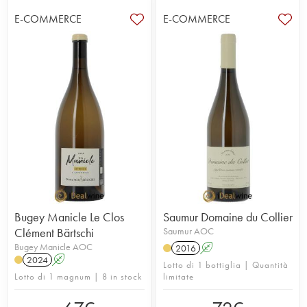
E-COMMERCE
E-COMMERCE
Bugey Manicle Le Clos
Saumur Domaine du Collier
Clément Bärtschi
Saumur AOC
Bugey Manicle AOC
2016
A
2024
A
Lotto di 1 bottiglia | Quantità
Lotto di 1 magnum | 8 in stock
limitate