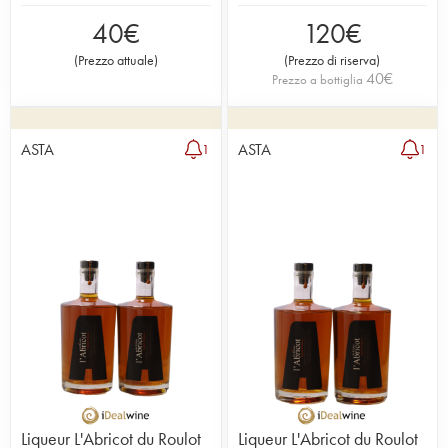
40
€
120
€
(
Prezzo attuale
)
(
Prezzo di riserva
)
40
€
Prezzo a bottiglia
ASTA
ASTA
1
1
Liqueur L'Abricot du Roulot
Liqueur L'Abricot du Roulot