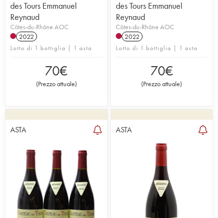
des Tours Emmanuel
des Tours Emmanuel
Reynaud
Reynaud
Côtes-du-Rhône AOC
Côtes-du-Rhône AOC
2022
2022
Lotto di 1 bottiglia | 1 asta
Lotto di 1 bottiglia | 1 asta
70
€
70
€
(
Prezzo attuale
)
(
Prezzo attuale
)
ASTA
ASTA