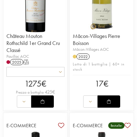
Château Mouton
Mâcon-Villages Pierre
Rothschild 1er Grand Cru
Boisson
Classé
Mâcon-Villages AOC
Pauillac AOC
2022
2025
T
Lotto di 1 bottiglia | 60+ in
stock
1275
€
17
€
425
€
Prezzo a bottiglia
E-COMMERCE
E-COMMERCE
Bestseller