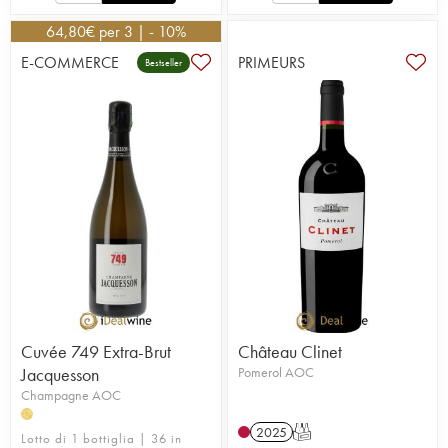
64,80
€
per 3 | - 10%
E-COMMERCE
PRIMEURS
Bestseller
Cuvée 749 Extra-Brut
Château Clinet
Jacquesson
Pomerol AOC
Champagne AOC
H
2025
T
Lotto di 1 bottiglia | 36 in