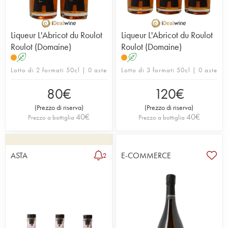
Liqueur L'Abricot du Roulot
Liqueur L'Abricot du Roulot
Roulot (Domaine)
Roulot (Domaine)
A
A
Lotto di 2 formati 50cl | 0 aste
Lotto di 3 formati 50cl | 0 aste
80
€
120
€
(
Prezzo di riserva
)
(
Prezzo di riserva
)
40
€
40
€
Prezzo a bottiglia
Prezzo a bottiglia
ASTA
E-COMMERCE
2