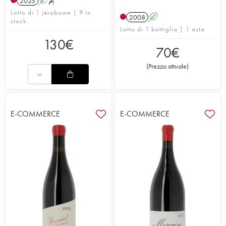
2025
A
S
Lotto di 1 jéroboam | 9 in
2008
A
stock
Lotto di 1 bottiglia | 1 asta
130
€
70
€
(
Prezzo attuale
)
E-COMMERCE
E-COMMERCE