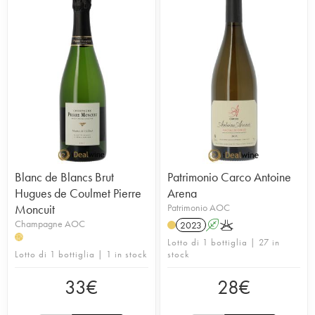
Blanc de Blancs Brut
Patrimonio Carco Antoine
Hugues de Coulmet Pierre
Arena
Moncuit
Patrimonio AOC
Champagne AOC
2023
A
K
H
Lotto di 1 bottiglia | 27 in
Lotto di 1 bottiglia | 1 in stock
stock
33
€
28
€