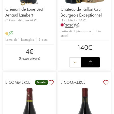
Crémant de Loire Brut
Château du Taillan Cru
Arnaud Lambert
Bourgeois Exceptionnel
Crémant de Loire AOC
Haut Médoc AOC
2020
T
Lotto di 1 jéroboam | 1 in
A
H
stock
Lotto di 1 bottiglia | 2 aste
140
€
4
€
(
Prezzo attuale
)
E-COMMERCE
E-COMMERCE
Bestseller