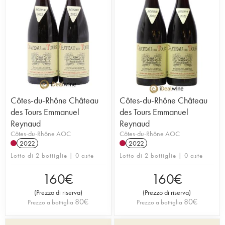
Côtes-du-Rhône Château
Côtes-du-Rhône Château
des Tours Emmanuel
des Tours Emmanuel
Reynaud
Reynaud
Côtes-du-Rhône AOC
Côtes-du-Rhône AOC
2022
2022
Lotto di 2 bottiglie | 0 aste
Lotto di 2 bottiglie | 0 aste
160
€
160
€
(
Prezzo di riserva
)
(
Prezzo di riserva
)
80
€
80
€
Prezzo a bottiglia
Prezzo a bottiglia