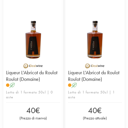
Liqueur L'Abricot du Roulot
Liqueur L'Abricot du Roulot
Roulot (Domaine)
Roulot (Domaine)
A
A
Lotto di 1 formato 50cl | 0
Lotto di 1 formato 50cl | 1
aste
asta
40
€
40
€
(
Prezzo di riserva
)
(
Prezzo attuale
)