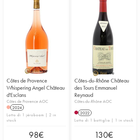
Côtes de Provence
Côtes-du-Rhône Château
Whispering Angel Château
des Tours Emmanuel
d'Esclans
Reynaud
Côtes de Provence AOC
Côtes-du-Rhône AOC
2024
2022
Lotto di 1 jéroboam | 2 in
stock
Lotto di 1 bottiglia | 1 in stock
98
€
130
€