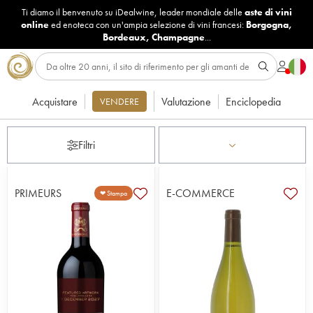
Ti diamo il benvenuto su iDealwine, leader mondiale delle
aste di vini
online
ed enoteca con un'ampia selezione di vini francesi:
Borgogna
,
Bordeaux
,
Champagne
...
Acquistare
Valutazione
Enciclopedia
VENDERE
Filtri
PRIMEURS
E-COMMERCE
❤ Stampa