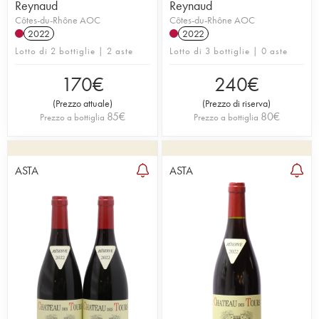
Reynaud
Reynaud
Côtes-du-Rhône AOC
Côtes-du-Rhône AOC
2022
2022
Lotto di 2 bottiglie | 2 aste
Lotto di 3 bottiglie | 0 aste
170
€
240
€
(
Prezzo attuale
)
(
Prezzo di riserva
)
85
€
80
€
Prezzo a bottiglia
Prezzo a bottiglia
ASTA
ASTA