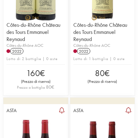
Côtes-du-Rhône Château
Côtes-du-Rhône Château
des Tours Emmanuel
des Tours Emmanuel
Reynaud
Reynaud
Côtes-du-Rhône AOC
Côtes-du-Rhône AOC
2022
2022
Lotto di 2 bottiglie | 0 aste
Lotto di 1 bottiglia | 0 aste
160
€
80
€
(
Prezzo di riserva
)
(
Prezzo di riserva
)
80
€
Prezzo a bottiglia
ASTA
ASTA