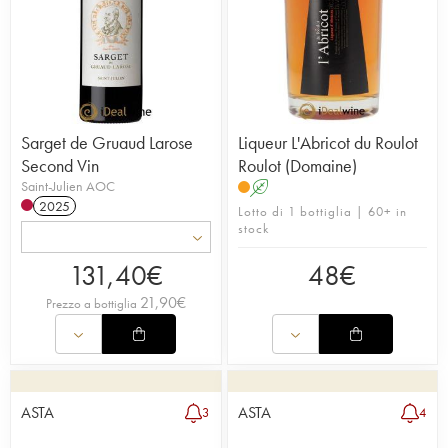
Sarget de Gruaud Larose
Liqueur L'Abricot du Roulot
Second Vin
Roulot (Domaine)
Saint-Julien AOC
A
2025
Lotto di 1 bottiglia | 60+ in
stock
131,40
€
48
€
21,90
€
Prezzo a bottiglia
ASTA
ASTA
3
4