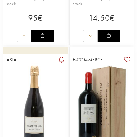
stock
stock
95
€
14,50
€
ASTA
E-COMMERCE