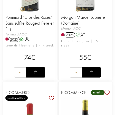
Pommard "Clos des Roses"
Morgon Marcel Lapierre
Sans sulfite Rougeot Père et
(Domaine)
Fils
Morgon AOC
Pommard AOC
2025
A
S
2023
A
K
Lotto di 1 magnum | 16 in
Lotto di 1 bottiglia | 4 in stock
stock
74
€
55
€
E-COMMERCE
E-COMMERCE
Bestseller
I nostri Must-Have