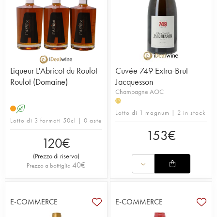
Liqueur L'Abricot du Roulot
Cuvée 749 Extra-Brut
Roulot (Domaine)
Jacquesson
Champagne AOC
H
A
Lotto di 1 magnum | 2 in stock
Lotto di 3 formati 50cl | 0 aste
153
€
120
€
(
Prezzo di riserva
)
40
€
Prezzo a bottiglia
E-COMMERCE
E-COMMERCE