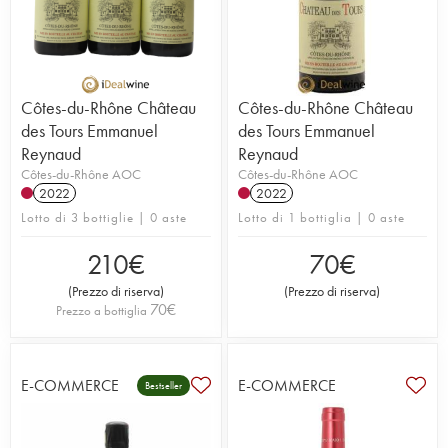
Côtes-du-Rhône Château
Côtes-du-Rhône Château
des Tours Emmanuel
des Tours Emmanuel
Reynaud
Reynaud
Côtes-du-Rhône AOC
Côtes-du-Rhône AOC
2022
2022
Lotto di 3 bottiglie | 0 aste
Lotto di 1 bottiglia | 0 aste
210
€
70
€
(
Prezzo di riserva
)
(
Prezzo di riserva
)
70
€
Prezzo a bottiglia
E-COMMERCE
E-COMMERCE
Bestseller