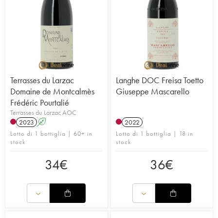
Terrasses du Larzac
Langhe DOC Freisa Toetto
Domaine de Montcalmès
Giuseppe Mascarello
Frédéric Pourtalié
Terrasses du Larzac AOC
2023
A
2022
Lotto di 1 bottiglia | 60+ in
Lotto di 1 bottiglia | 18 in
stock
stock
34
€
36
€