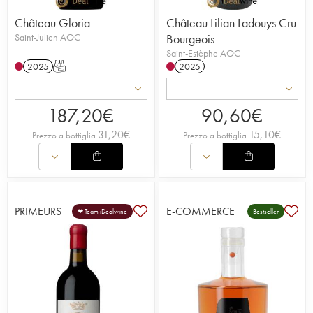
Château Gloria
Château Lilian Ladouys Cru
Saint-Julien AOC
Bourgeois
Saint-Estèphe AOC
2025
T
2025
187,20
€
90,60
€
31,20
€
15,10
€
Prezzo a bottiglia
Prezzo a bottiglia
PRIMEURS
E-COMMERCE
❤ Team iDealwine
Bestseller