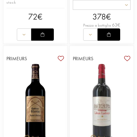
stock
72
€
378
€
63
€
Prezzo a bottiglia
PRIMEURS
PRIMEURS