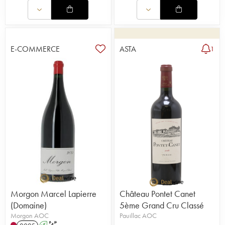
E-COMMERCE
ASTA
1
Morgon Marcel Lapierre
Château Pontet Canet
(Domaine)
5ème Grand Cru Classé
Morgon AOC
Pauillac AOC