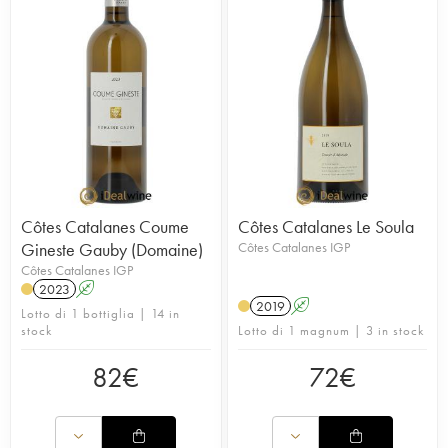
Côtes Catalanes Coume
Côtes Catalanes Le Soula
Gineste Gauby (Domaine)
Côtes Catalanes IGP
Côtes Catalanes IGP
2023
A
2019
A
Lotto di 1 bottiglia | 14 in
stock
Lotto di 1 magnum | 3 in stock
82
€
72
€