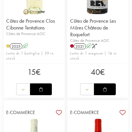
Côtes de Provence Clos
Côtes de Provence Les
Cibonne Tentations
Mûres Château de
Côtes de Provence AOC
Roquefort
Côtes de Provence AOC
2025
A
2021
A
S
Lotto di 1 bottiglia | 39 in
Lotto di 1 magnum | 16 in
stock
stock
15
€
40
€
E-COMMERCE
E-COMMERCE