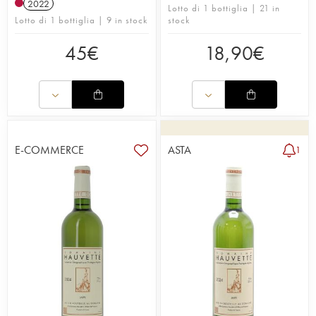
2022
Lotto di 1 bottiglia | 21 in
Lotto di 1 bottiglia | 9 in stock
stock
45
€
18,90
€
E-COMMERCE
ASTA
1