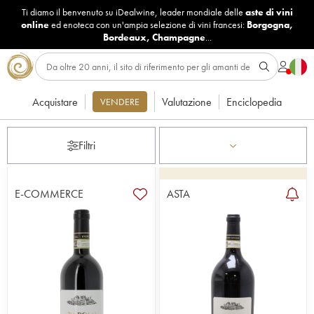
Ti diamo il benvenuto su iDealwine, leader mondiale delle
aste di vini
online
ed enoteca con un'ampia selezione di vini francesi:
Borgogna
,
Bordeaux
,
Champagne
...
Acquistare
Valutazione
Enciclopedia
VENDERE
Filtri
E-COMMERCE
ASTA