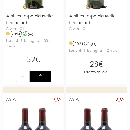
Alpilles Jaspe Hauvette
Alpilles Jaspe Hauvette
(Domaine)
(Domaine)
Alpilles IGP
Alpilles IGP
2024
A
K
Lotto di 1 bottiglia | 33 in
2024
A
K
stock
Lotto di 1 bottiglia | 2 aste
32
€
28
€
(
Prezzo attuale
)
ASTA
ASTA
6
6