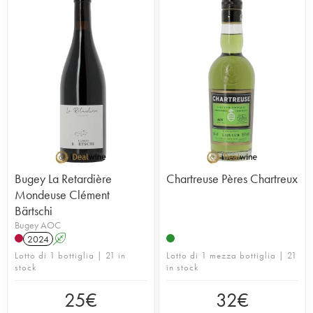
Bugey La Retardière
Chartreuse Pères Chartreux
Mondeuse Clément
Bärtschi
Bugey AOC
2024
A
Lotto di 1 bottiglia | 21 in
Lotto di 1 mezza bottiglia | 21
stock
in stock
25
€
32
€