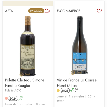
ASTA
E-COMMERCE
1
IVA detraibile
Palette Château Simone
Vin de France La Carrée
Famille Rougier
Henri Milan
Palette AOC
2021
A
S
Lotto di 1 bottiglia | 25 in
2024
A
stock
Lotto di 1 bottiglia | 0 aste