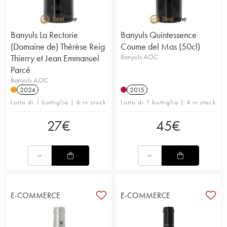
Banyuls La Rectorie
Banyuls Quintessence
(Domaine de) Thérèse Reig
Coume del Mas (50cl)
Thierry et Jean Emmanuel
Banyuls AOC
Parcé
Banyuls AOC
2024
2015
Lotto di 1 bottiglia | 6 in stock
Lotto di 1 bottiglia | 4 in stock
27
€
45
€
E-COMMERCE
E-COMMERCE