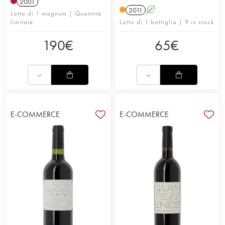
2001
2011
A
Lotto di 1 magnum | Quantità
limitate
Lotto di 1 bottiglia | 9 in stock
190
€
65
€
E-COMMERCE
E-COMMERCE