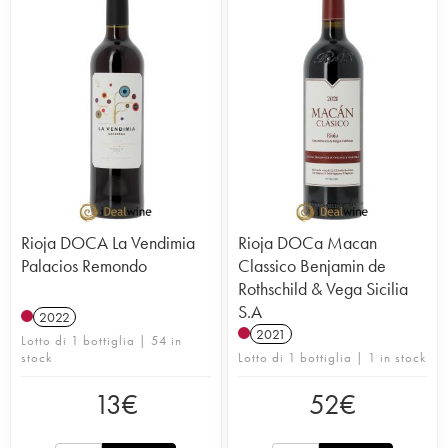
Rioja DOCA La Vendimia
Rioja DOCa Macan
Palacios Remondo
Classico Benjamin de
Rothschild & Vega Sicilia
S.A
2022
2021
Lotto di 1 bottiglia | 54 in
stock
Lotto di 1 bottiglia | 1 in stock
13
€
52
€