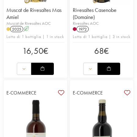
Muscat de Rivesaltes Mas
Rivesaltes Casenobe
Amiel
(Domaine)
Muscat de Rivesaltes AOC
Rivesaltes AOC
2025
A
1972
Lotto di 1 bottiglia | 1 in stock
Lotto di 1 bottiglia | 3 in stock
16,50
€
68
€
E-COMMERCE
E-COMMERCE