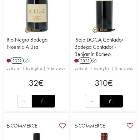
Rio Negro Bodega
Rioja DOCA Contador
Noemia A Lisa
Bodega Contador -
Benjamin Romeo
2022
A
2022
A
Lotto di 1 bottiglia | 9 in stock
Lotto di 1 bottiglia | 3 in stock
32
€
310
€
E-COMMERCE
E-COMMERCE