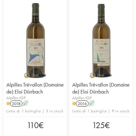
Alpilles Trévallon (Domaine
Alpilles Trévallon (Domaine
de) Eloi Dürrbach
de) Eloi Dürrbach
Alpilles IGP
Alpilles IGP
2018
A
2016
A
Lotto di 1 bottiglia | 3 in stock
Lotto di 1 bottiglia | 9 in stock
110
€
125
€