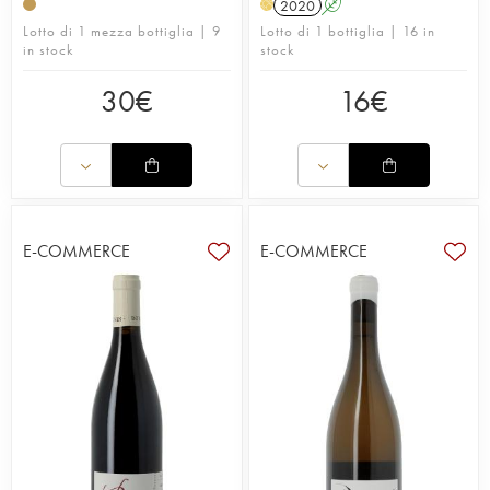
2020
A
H
Lotto di 1 mezza bottiglia | 9
Lotto di 1 bottiglia | 16 in
in stock
stock
30
€
16
€
E-COMMERCE
E-COMMERCE