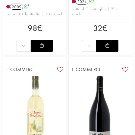
2024
A
2009
A
Lotto di 1 bottiglia | 21 in
Lotto di 1 bottiglia | 5 in stock
stock
98
€
32
€
E-COMMERCE
E-COMMERCE