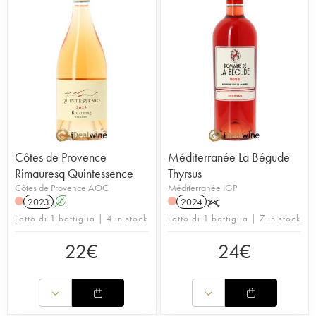
Côtes de Provence
Méditerranée La Bégude
Rimauresq Quintessence
Thyrsus
Côtes de Provence AOC
Méditerranée IGP
2023
A
2024
K
Lotto di 1 bottiglia | 4 in stock
Lotto di 1 bottiglia | 7 in stock
22
€
24
€