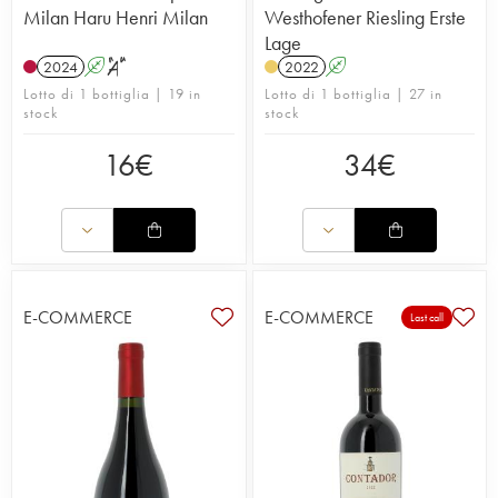
Milan Haru Henri Milan
Westhofener Riesling Erste
Lage
2024
A
S
2022
A
Lotto di 1 bottiglia | 19 in
Lotto di 1 bottiglia | 27 in
stock
stock
16
€
34
€
E-COMMERCE
E-COMMERCE
Last call