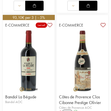
93,10
€
per 3 | - 5%
E-COMMERCE
E-COMMERCE
Last call
Bandol La Bégude
Côtes de Provence Clos
Bandol AOC
Cibonne Prestige Olivier
Côtes de Provence AOC