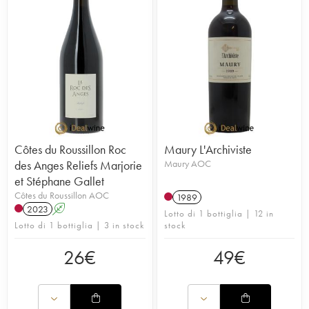
Côtes du Roussillon Roc
Maury L'Archiviste
des Anges Reliefs Marjorie
Maury AOC
et Stéphane Gallet
Côtes du Roussillon AOC
1989
2023
A
Lotto di 1 bottiglia | 12 in
Lotto di 1 bottiglia | 3 in stock
stock
26
€
49
€