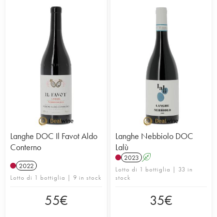
Langhe DOC Il Favot Aldo
Langhe Nebbiolo DOC
Conterno
Lalù
2023
A
2022
Lotto di 1 bottiglia | 33 in
Lotto di 1 bottiglia | 9 in stock
stock
55
€
35
€