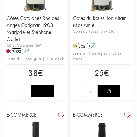
Côtes Catalanes Roc des
Côtes du Roussillon Altaïr
Anges Carignan 1903
Mas Amiel
Marjorie et Stéphane
Côtes du Roussillon AOC
Gallet
Côtes Catalanes IGP
2024
A
2023
A
Lotto di 1 bottiglia | 21 in
Lotto di 1 bottiglia | 4 in stock
stock
38
€
25
€
E-COMMERCE
E-COMMERCE