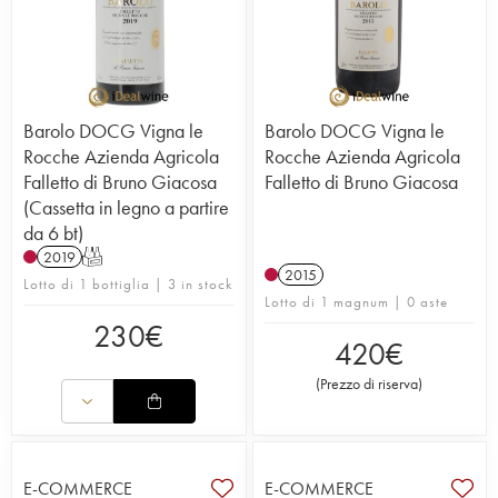
Barolo DOCG Vigna le
Barolo DOCG Vigna le
Rocche Azienda Agricola
Rocche Azienda Agricola
Falletto di Bruno Giacosa
Falletto di Bruno Giacosa
(Cassetta in legno a partire
da 6 bt)
2019
T
2015
Lotto di 1 bottiglia | 3 in stock
Lotto di 1 magnum | 0 aste
230
€
420
€
(
Prezzo di riserva
)
E-COMMERCE
E-COMMERCE