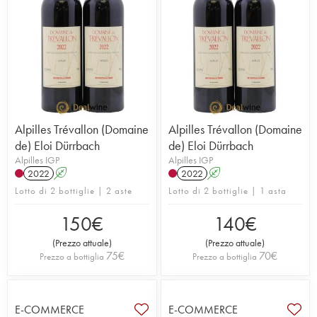
Alpilles Trévallon (Domaine
Alpilles Trévallon (Domaine
de) Eloi Dürrbach
de) Eloi Dürrbach
Alpilles IGP
Alpilles IGP
2022
A
2022
A
Lotto di 2 bottiglie | 2 aste
Lotto di 2 bottiglie | 1 asta
150
€
140
€
(
Prezzo attuale
)
(
Prezzo attuale
)
75
€
70
€
Prezzo a bottiglia
Prezzo a bottiglia
E-COMMERCE
E-COMMERCE