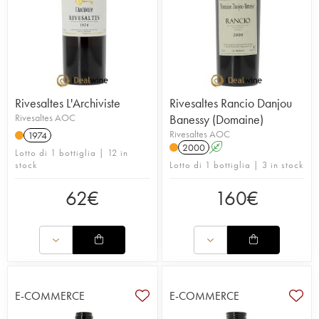
Rivesaltes L'Archiviste
Rivesaltes Rancio Danjou
Rivesaltes AOC
Banessy (Domaine)
Rivesaltes AOC
1974
2000
A
Lotto di 1 bottiglia | 12 in
stock
Lotto di 1 bottiglia | 3 in stock
62
€
160
€
E-COMMERCE
E-COMMERCE