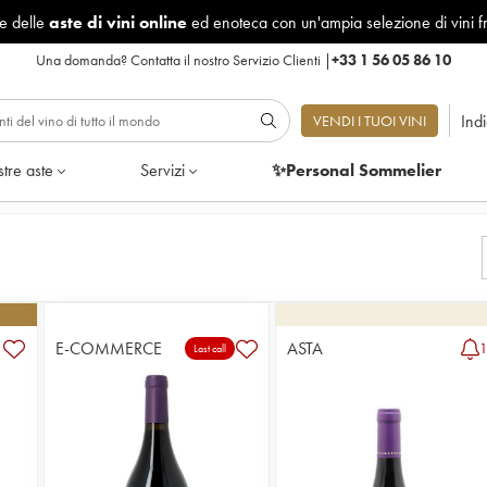
le delle
aste di vini online
ed enoteca con un'ampia selezione di vini f
Una domanda?
Contatta il nostro Servizio Clienti
|
+33 1 56 05 86 10
Ind
VENDI I TUOI VINI
tre aste
Servizi
✨Personal Sommelier
%
E-COMMERCE
ASTA
Last call