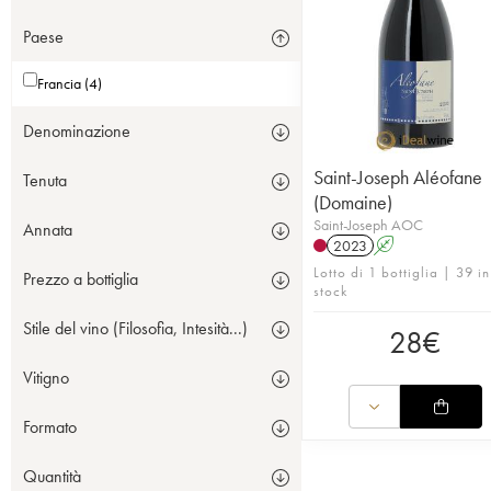
Paese
Francia (4)
Denominazione
Saint-Joseph Aléofane
Tenuta
(Domaine)
Saint-Joseph AOC
Annata
2023
A
Lotto di 1 bottiglia | 39 in
Prezzo a bottiglia
stock
Stile del vino (Filosofia, Intesità...)
28
€
Vitigno
Formato
Quantità