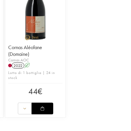
Cornas Aléofane
(Domaine)
Cornas AOC
2022
A
Lotto di 1 bottiglia | 24 in
stock
44
€