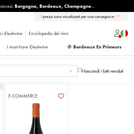
rancesi:
Borgogna
,
Bordeaux
,
Champagne
...
I prezzi sono visualizzati per una consegna in:
ici iDealwine
Enciclopedia del vino
I must-have iDealwine
🍇
Bordeaux En Primeurs
Nascondi i lotti venduti
E-COMMERCE
1