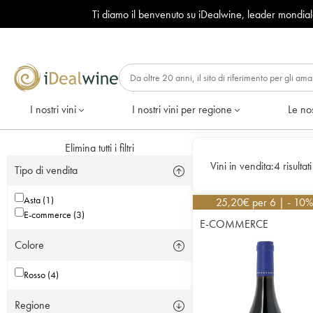
Ti diamo il benvenuto su iDealwine, leader mondia
I nostri vini
I nostri vini per regione
Le nos
Elimina tutti i filtri
Vini in vendita:
4 risultati
Tipo di vendita
Asta (1)
25,20
€
per 6 | - 10
E-commerce (3)
E-COMMERCE
Colore
Rosso (4)
Regione