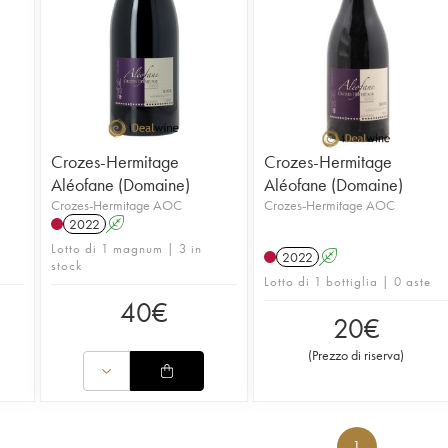
Crozes-Hermitage
Crozes-Hermitage
Aléofane (Domaine)
Aléofane (Domaine)
Crozes-Hermitage AOC
Crozes-Hermitage AOC
2022
A
Lotto di 1 magnum | 3 in
2022
A
stock
Lotto di 1 bottiglia | 0 aste
40
€
20
€
(
Prezzo di riserva
)
1