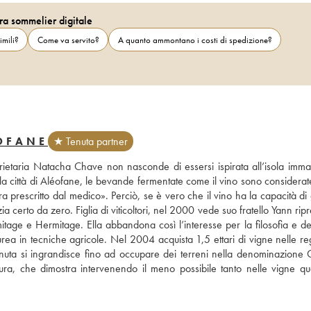
ra sommelier digitale
imili?
Come va servito?
A quanto ammontano i costi di spedizione?
OFANE
★ Tenuta partner
rietaria Natacha Chave non nasconde di essersi ispirata all’isola immag
lla città di Aléofane, le bevande fermentate come il vino sono considerat
ura prescritto dal medico». Perciò, se è vero che il vino ha la capacità di 
ia certo da zero. Figlia di viticoltori, nel 2000 vede suo fratello Yann rip
age e Hermitage. Ella abbandona così l’interesse per la filosofia e dec
urea in tecniche agricole. Nel 2004 acquista 1,5 ettari di vigne nelle reg
enuta si ingrandisce fino ad occupare dei terreni nella denominazione 
ra, che dimostra intervenendo il meno possibile tanto nelle vigne qua