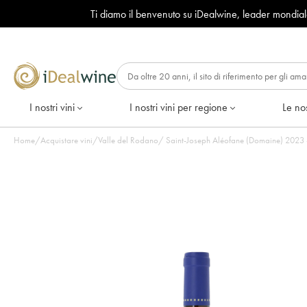
Ti diamo il benvenuto su iDealwine, leader mondia
I nostri vini
I nostri vini per regione
Le nos
Home
/
Acquistare vini
/
Valle del Rodano
/
Saint-Joseph A