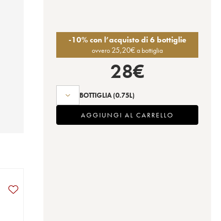
-10% con l’acquisto di 6 bottiglie
25,20
€
ovvero
a bottiglia
28
€
BOTTIGLIA
(0.75L)
AGGIUNGI AL CARRELLO