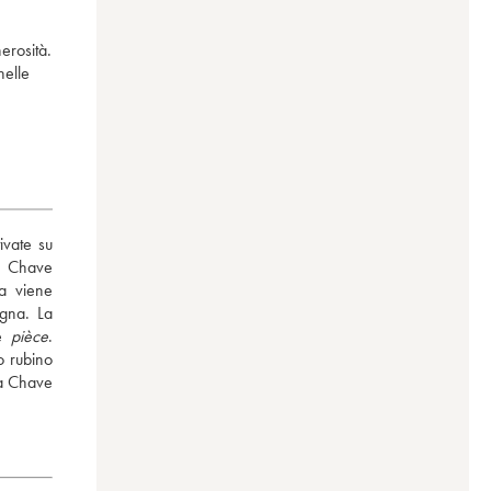
erosità.
nelle
vate su 
a Chave 
a viene 
gna. La 
e 
pièce
. 
 rubino 
a Chave 