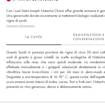
Con i suoi Saint-Joseph Natacha Chave offre grande armonia e gen
Una generosità dovuta sicuramente ai trattamenti biologici realizzati 
vigne di syrah.
Maggiori informazioni
DEGUSTAZIONE E
LA CUVÉE
CONSERVAZIONE
Questo Syrah in purezza proviene da vigne di circa 50 anni colti
suoli di granito a grossi cristalli. Le scelte ecologiche di Natach
influiscono sulle rese, che sono quindi moderate. La vendemmi
effettuata manualmente e i grappoli selezionati direttamente in vi
viticoltrice lascia invecchiare i vini per 24 mesi in 
demi-muids
 
Degustata a una temperatura di 16-18° C, questa cuvée dall’aspetto
scuro emana aromi intensi di moka, cacao, fiori e frutti neri. Natach
presenta un vino generoso, denso e deliziosamente setoso.