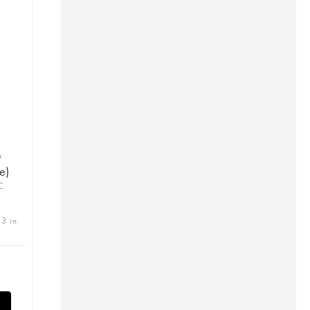
e
e)
C
 3 in