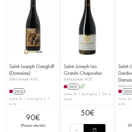
Saint-Joseph Gangloff
Saint-Joseph Les
Saint-
(Domaine)
Granits Chapoutier
Dardou
Saint-Joseph AOC
Saint-Joseph AOC
Darna
Saint-J
2021
A
2016
202
Lotto di 1 bottiglia | 26 in
Lotto di 1 bottiglia | 1
Lotto di
stock
asta
aste
50
€
90
€
(
Prezzo attuale
)
(
P