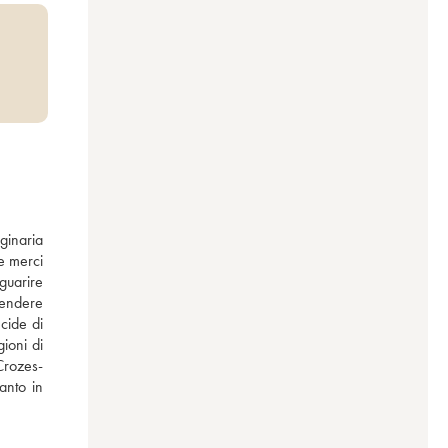
inaria 
e merci 
guarire 
rendere 
ide di 
ioni di 
Crozes-
nto in 