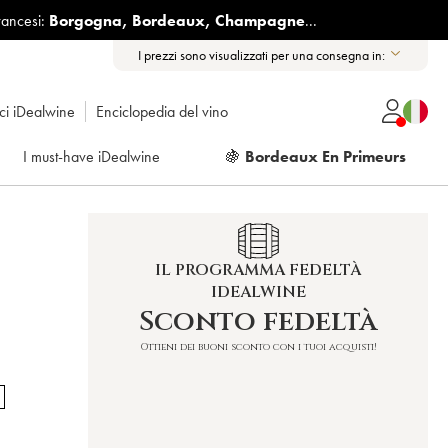
rancesi:
Borgogna
,
Bordeaux
,
Champagne
...
I prezzi sono visualizzati per una consegna in:
ici iDealwine
Enciclopedia del vino
I must-have iDealwine
🍇
Bordeaux En Primeurs
IL PROGRAMMA FEDELTÀ
IDEALWINE
Sconto fedeltà
Ottieni dei buoni sconto con i tuoi acquisti!