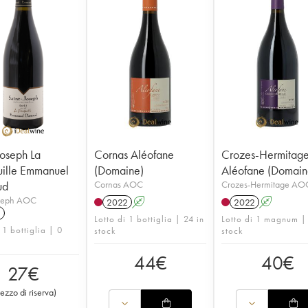
Joseph La
Cornas Aléofane
Crozes-Hermitag
ille Emmanuel
(Domaine)
Aléofane (Domain
ud
Cornas AOC
Crozes-Hermitage AO
oseph AOC
2022
A
2022
A
1
Lotto di 1 bottiglia | 24 in
Lotto di 1 magnum |
 1 bottiglia | 0
stock
stock
44
€
40
€
27
€
rezzo di riserva
)