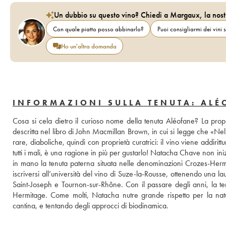
Un dubbio su questo vino? Chiedi a Margaux, la nost
Con quale piatto posso abbinarlo?
Puoi consigliarmi dei vini s
Ho un'altra domanda
INFORMAZIONI SULLA TENUTA: ALÉ
Cosa si cela dietro il curioso nome della tenuta Aléofane? La prop
descritta nel libro di John Macmillan Brown, in cui si legge che «Ne
rare, diaboliche, quindi con proprietà curatrici: il vino viene addiritt
tutti i mali, è una ragione in più per gustarlo! Natacha Chave non iniz
in mano la tenuta paterna situata nelle denominazioni Crozes-Hermit
iscriversi all’università del vino di Suze-la-Rousse, ottenendo una la
Saint-Joseph e Tournon-sur-Rhône. Con il passare degli anni, la t
Hermitage. Come molti, Natacha nutre grande rispetto per la natu
cantina, e tentando degli approcci di biodinamica.