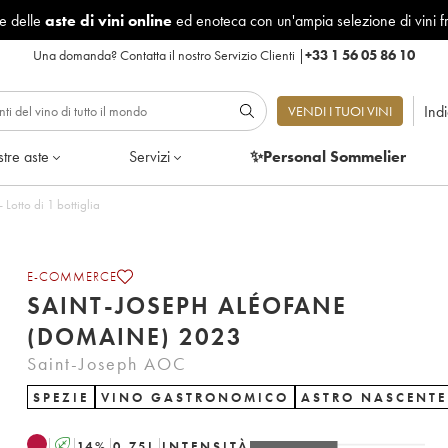
le delle
aste di vini online
ed enoteca con un'ampia selezione di vini f
Una domanda?
Contatta il nostro Servizio Clienti
|
+33 1 56 05 86 10
Ind
VENDI I TUOI VINI
tre aste
Servizi
✨Personal Sommelier
léofane (Domaine) 2023 - Lotto di 1 bottiglia
E-COMMERCE
SAINT-JOSEPH ALÉOFANE
(DOMAINE) 2023
Saint-Joseph AOC
SPEZIE
VINO GASTRONOMICO
ASTRO NASCENTE
A
14
%
0.75
L
INTENSITÀ