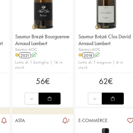
Saumur Brezé Bourguenne
Saumur Brézé Clos David
rt
Arnaud Lambert
Arnaud Lambert
Saumur AOC
Saumur AOC
2021
A
2018
A
Lotto di 1 bottiglia | 16 in
Lotto di 1 magnum | 6 in
stock
stock
56
€
62
€
ASTA
E-COMMERCE
1