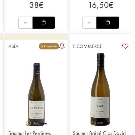
38
€
16,50
€
ASTA
E-COMMERCE
1
IVA detraibile
Saumur Les Perrières
Saumur Brézé Clos David