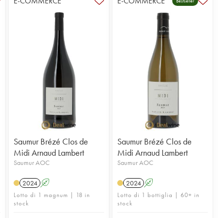
E-COMMERCE
E-COMMERCE
Bestseller
Saumur Brézé Clos de
Saumur Brézé Clos de
Midi Arnaud Lambert
Midi Arnaud Lambert
Saumur AOC
Saumur AOC
2024
A
2024
A
Lotto di 1 magnum | 18 in
Lotto di 1 bottiglia | 60+ in
stock
stock