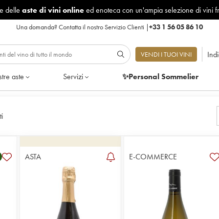
le delle
aste di vini online
ed enoteca con un'ampia selezione di vini f
Una domanda?
Contatta il nostro Servizio Clienti
|
+33 1 56 05 86 10
Ind
VENDI I TUOI VINI
tre aste
Servizi
✨Personal Sommelier
ti
ASTA
E-COMMERCE