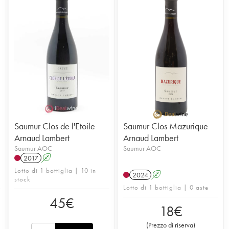
Saumur Clos de l'Etoile
Saumur Clos Mazurique
Arnaud Lambert
Arnaud Lambert
Saumur AOC
Saumur AOC
2017
A
Lotto di 1 bottiglia | 10 in
2024
A
stock
Lotto di 1 bottiglia | 0 aste
45
€
18
€
(
Prezzo di riserva
)