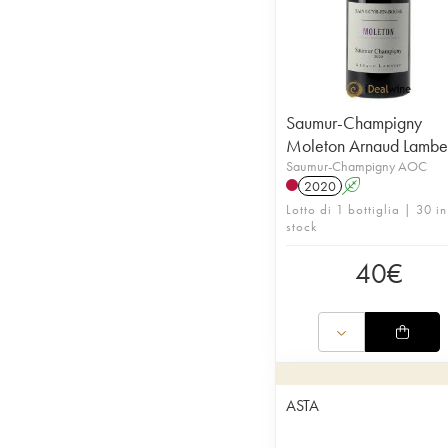
Saumur-Champigny
Moleton Arnaud Lambe
Saumur-Champigny AOC
2020
A
Lotto di 1 bottiglia | 30 in
stock
40
€
ASTA