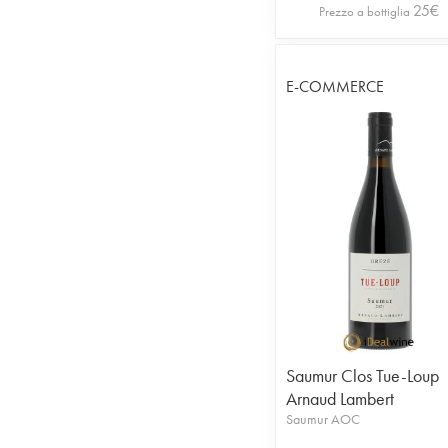
25
€
Prezzo a bottiglia
E-COMMERCE
Saumur Clos Tue-Loup
Arnaud Lambert
Saumur AOC