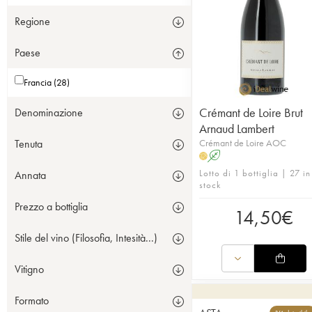
Regione
Paese
Francia (28)
Crémant de Loire Brut
Denominazione
Arnaud Lambert
Crémant de Loire AOC
Tenuta
A
H
Lotto di 1 bottiglia | 27 in
Annata
stock
Prezzo a bottiglia
14,50
€
Stile del vino (Filosofia, Intesità...)
Vitigno
Formato