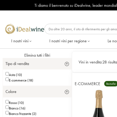
Ti diamo il benvenuto su iDealwine, leader mondia
I nostri vini
I nostri vini per regione
Le nos
Elimina tutti i filtri
Vini in vendita:
28 risulta
Tipo di vendita
Asta (10)
E-commerce (18)
E-COMMERCE
Bestseller
Colore
Rosso (10)
Bianco (16)
Bianco frizzante (2)