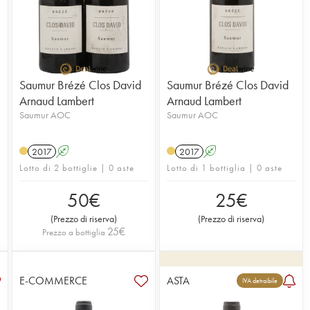
Saumur Brézé Clos David
Saumur Brézé Clos David
Arnaud Lambert
Arnaud Lambert
Saumur AOC
Saumur AOC
2017
A
2017
A
Lotto di 2 bottiglie | 0 aste
Lotto di 1 bottiglia | 0 aste
50
€
25
€
(
Prezzo di riserva
)
(
Prezzo di riserva
)
25
€
Prezzo a bottiglia
E-COMMERCE
ASTA
IVA detraibile