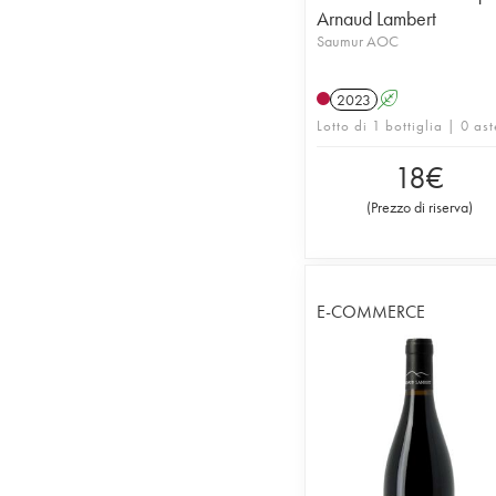
Arnaud Lambert
Saumur AOC
2023
A
Lotto di 1 bottiglia | 0 ast
18
€
(
Prezzo di riserva
)
E-COMMERCE