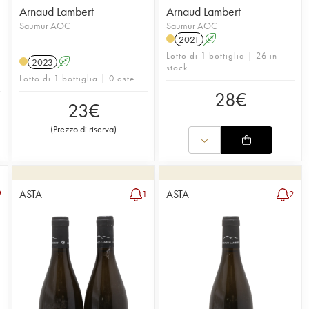
Arnaud Lambert
Arnaud Lambert
Saumur AOC
Saumur AOC
2021
A
Lotto di 1 bottiglia | 26 in
2023
A
stock
Lotto di 1 bottiglia | 0 aste
28
€
23
€
(
Prezzo di riserva
)
ASTA
ASTA
1
2