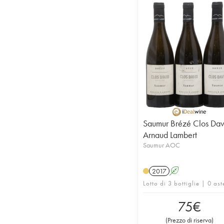
Saumur Brézé Clos Dav
Arnaud Lambert
Saumur AOC
2017
A
Lotto di 3 bottiglie | 0 ast
75
€
(
Prezzo di riserva
)