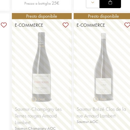
25
€
Prezzo a bottiglia
Presto disponibile
Presto disponibile
E-COMMERCE
E-COMMERCE
Saumur-Champigny Les
Saumur Brézé Clos de la
Terres rouges Arnaud
rue Arnaud Lambert
Lambert
Saumur AOC
Saumur-Champigny AOC