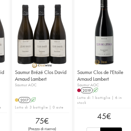
id
Saumur Brézé Clos David
Saumur Clos de l'Etoile
Arnaud Lambert
Arnaud Lambert
Saumur AOC
Saumur AOC
2019
A
Lotto di 1 bottiglia | 6 in
2017
A
stock
e
Lotto di 3 bottiglie | 0 aste
45
€
75
€
(
Prezzo di riserva
)