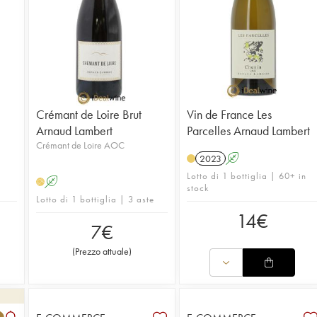
Crémant de Loire Brut
Vin de France Les
Arnaud Lambert
Parcelles Arnaud Lambert
Crémant de Loire AOC
2023
A
Lotto di 1 bottiglia | 60+ in
A
H
stock
Lotto di 1 bottiglia | 3 aste
14
€
7
€
(
Prezzo attuale
)