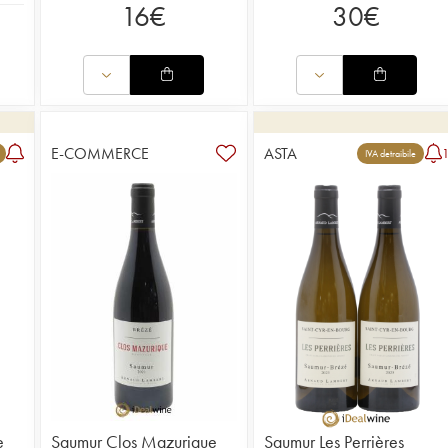
16
€
30
€
E-COMMERCE
ASTA
IVA detraibile
e
Saumur Clos Mazurique
Saumur Les Perrières