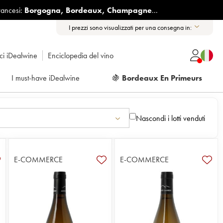
rancesi:
Borgogna
,
Bordeaux
,
Champagne
...
I prezzi sono visualizzati per una consegna in:
ici iDealwine
Enciclopedia del vino
I must-have iDealwine
🍇
Bordeaux En Primeurs
Nascondi i lotti venduti
E-COMMERCE
E-COMMERCE