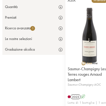
ASTA
IVA detraibile
Quantità
Premiati
Ricerca avanzata
1
Le nostre selezioni
Gradazione alcolica
Saumur-Champigny Les
Terres rouges Arnaud
Lambert
Saumur-Champigny AOC
2023
A
Lotto di 1 bottiglia | 1 as