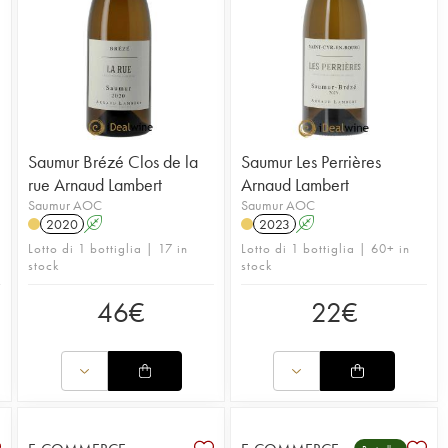
Saumur Brézé Clos de la
Saumur Les Perrières
rue Arnaud Lambert
Arnaud Lambert
Saumur AOC
Saumur AOC
2020
A
2023
A
Lotto di 1 bottiglia | 17 in
Lotto di 1 bottiglia | 60+ in
stock
stock
46
€
22
€