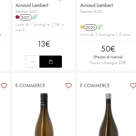
Arnaud Lambert
Arnaud Lambert
Saumur AOC
Saumur AOC
2021
A
Lotto di 1 bottiglia | 56 in
2023
A
stock
e
Lotto di 2 bottiglie | 0 aste
13
€
50
€
(
Prezzo di riserva
)
25
€
Prezzo a bottiglia
E-COMMERCE
E-COMMERCE