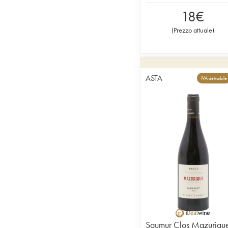
18
€
(
Prezzo attuale
)
ASTA
IVA detraibile
Saumur Clos Mazuriqu