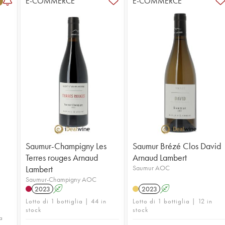
E-COMMERCE
E-COMMERCE
Saumur-Champigny Les
Saumur Brézé Clos David
Terres rouges Arnaud
Arnaud Lambert
Lambert
Saumur AOC
Saumur-Champigny AOC
2023
A
2023
A
Lotto di 1 bottiglia | 44 in
Lotto di 1 bottiglia | 12 in
stock
stock
ta