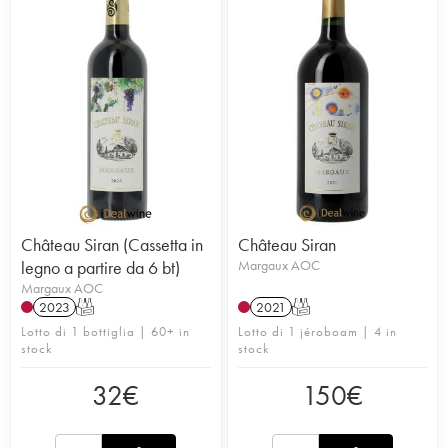
Château Siran (Cassetta in
Château Siran
legno a partire da 6 bt)
Margaux AOC
Margaux AOC
2023
T
2021
T
Lotto di 1 bottiglia | 60+ in
Lotto di 1 jéroboam | 4 in
stock
stock
32
€
150
€