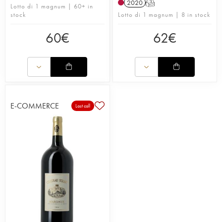
2020
T
Lotto di 1 magnum | 60+ in
stock
Lotto di 1 magnum | 8 in stock
60
€
62
€
E-COMMERCE
Last call