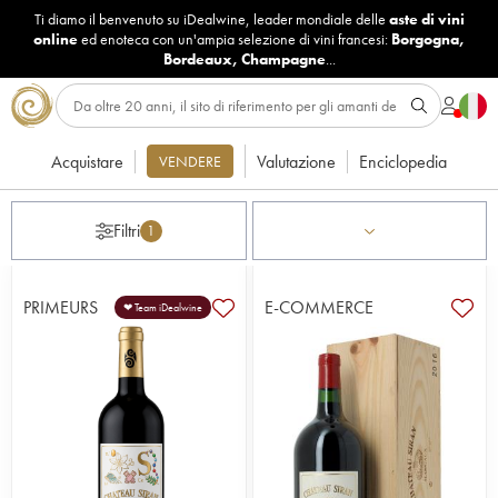
Ti diamo il benvenuto su iDealwine, leader mondiale delle
aste di vini
online
ed enoteca con un'ampia selezione di vini francesi:
Borgogna
,
Bordeaux
,
Champagne
...
Acquistare
Valutazione
Enciclopedia
VENDERE
Filtri
1
PRIMEURS
E-COMMERCE
❤ Team iDealwine