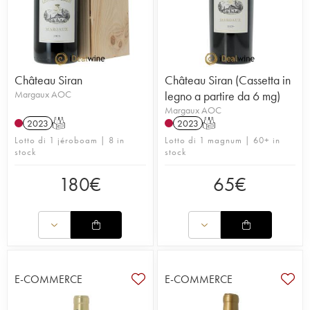
Château Siran
Château Siran (Cassetta in
Margaux AOC
legno a partire da 6 mg)
Margaux AOC
2023
T
2023
T
Lotto di 1 jéroboam | 8 in
Lotto di 1 magnum | 60+ in
stock
stock
180
€
65
€
E-COMMERCE
E-COMMERCE