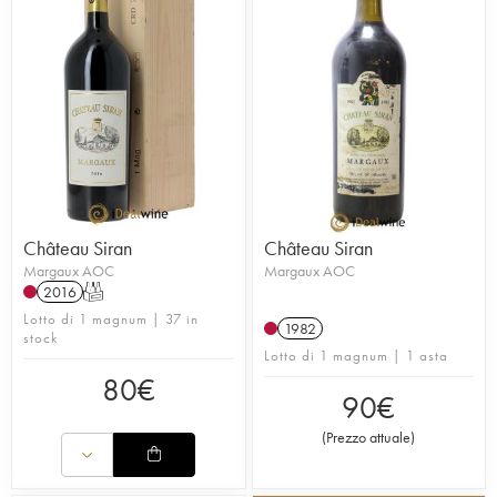
Château Siran
Château Siran
Margaux AOC
Margaux AOC
2016
T
Lotto di 1 magnum | 37 in
1982
stock
Lotto di 1 magnum | 1 asta
80
€
90
€
(
Prezzo attuale
)