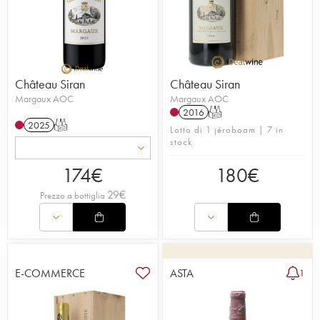
Château Siran
Château Siran
Margaux AOC
Margaux AOC
2016
T
2025
T
Lotto di 1 jéroboam | 7 in
stock
174
€
180
€
29
€
Prezzo a bottiglia
E-COMMERCE
ASTA
1