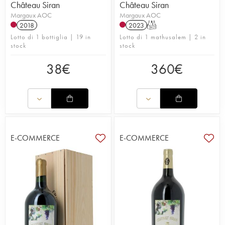
Château Siran
Château Siran
Margaux AOC
Margaux AOC
2018
2023
T
Lotto di 1 bottiglia | 19 in
Lotto di 1 mathusalem | 2 in
stock
stock
38
€
360
€
E-COMMERCE
E-COMMERCE