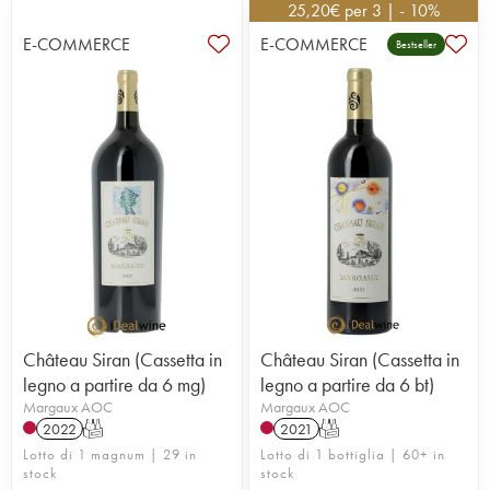
25,20
€
per 3 | - 10%
E-COMMERCE
E-COMMERCE
Bestseller
Château Siran (Cassetta in
Château Siran (Cassetta in
legno a partire da 6 mg)
legno a partire da 6 bt)
Margaux AOC
Margaux AOC
2022
T
2021
T
Lotto di 1 magnum | 29 in
Lotto di 1 bottiglia | 60+ in
stock
stock