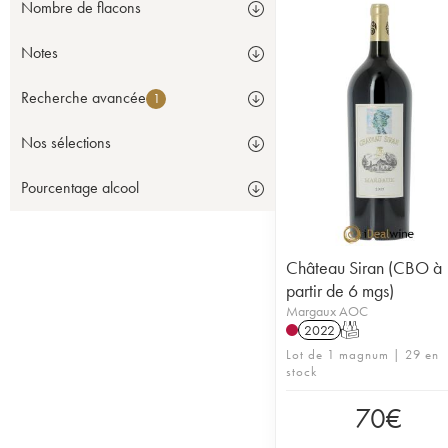
Nombre de flacons
Notes
Recherche avancée
1
Nos sélections
Pourcentage alcool
Château Siran (CBO à
partir de 6 mgs)
Margaux AOC
2022
T
Lot de 1 magnum | 29 en
stock
70
€