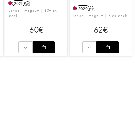
2021
T
2020
T
Lot de 1 magnum | 60+ en
stock
Lot de 1 magnum | 8 en stock
60
€
62
€