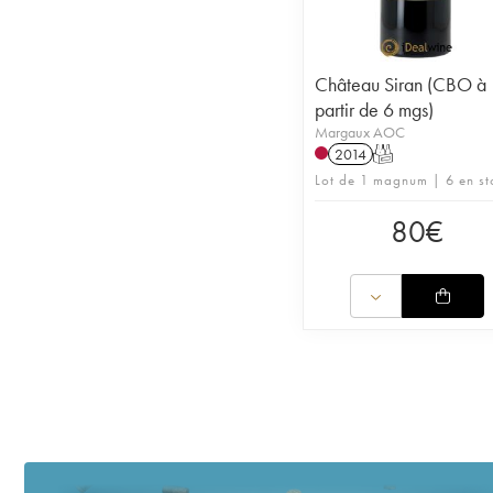
Château Siran (CBO à
partir de 6 mgs)
Margaux AOC
2014
T
Lot de 1 magnum | 6 en st
80
€