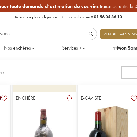
 pour toute demande d’estimation de vos vins
transmise entre le 
Retrait sur place
cliquez ici
|
Un conseil en vin ?
01 56 05 86 10
VENDRE MES VINS
Nos enchères
Services +
✨
Mon Som
ats
ENCHÈRE
E-CAVISTE