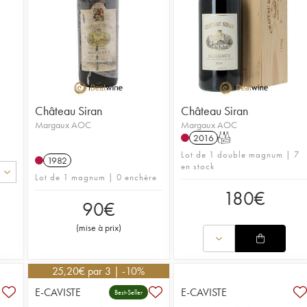
Château Siran
Château Siran
Margaux AOC
Margaux AOC
2016
T
Lot de 1 double magnum | 7
1982
en stock
Lot de 1 magnum | 0 enchère
180
€
90
€
(
mise à prix
)
25,20
€
par 3 | -10%
E-CAVISTE
E-CAVISTE
Best-Seller