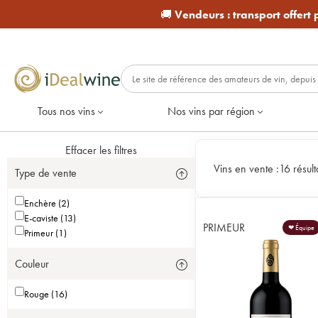
🚚
Vendeurs :
transport offert
Tous nos vins
Nos vins par région
Effacer les filtres
Vins en vente :
16 résult
Type de vente
Enchère (2)
E-caviste (13)
PRIMEUR
❤ Équipe
Primeur (1)
Couleur
Rouge (16)