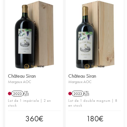
Château Siran
Château Siran
Margaux AOC
Margaux AOC
2023
T
2023
T
Lot de 1 impériale | 2 en
Lot de 1 double magnum | 8
stock
en stock
360
€
180
€