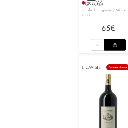
2023
T
Lot de 1 magnum | 60+ en
stock
65
€
E-CAVISTE
Dernière chance