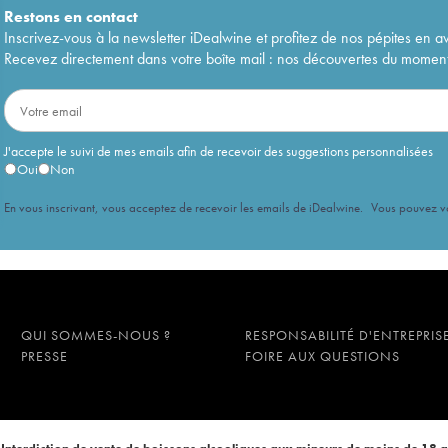
Restons en
contact
Inscrivez-vous à la newsletter iDealwine et profitez de nos pépites en a
Recevez directement dans votre boîte mail : nos découvertes du moment, 
J'accepte le suivi de mes emails afin de recevoir des suggestions personnalisées
Oui
Non
En vous inscrivant, vous acceptez de recevoir les emails de iDealwine. Vous pouvez 
QUI SOMMES-NOUS ?
RESPONSABILITÉ D'ENTREPRIS
PRESSE
FOIRE AUX QUESTIONS