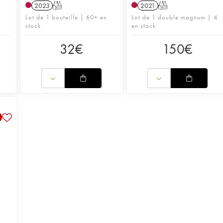
2023
T
2021
T
Lot de 1 bouteille | 60+ en
Lot de 1 double magnum | 4
stock
en stock
32
€
150
€