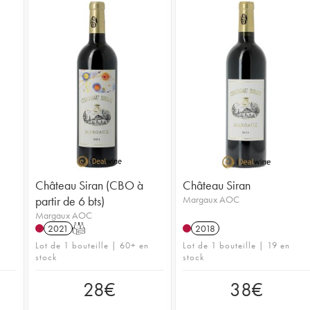
Château Siran (CBO à
Château Siran
partir de 6 bts)
Margaux AOC
Margaux AOC
2021
T
2018
Lot de 1 bouteille | 60+ en
Lot de 1 bouteille | 19 en
stock
stock
28
€
38
€