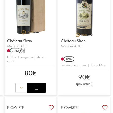
Château Siran
Château Siran
Margaux AOC
Margaux AOC
2016
T
Lot de 1 magnum | 37 en
1982
stock
Lot de 1 magnum | 1 enchère
80
€
90
€
(
prix actuel
)
E-CAVISTE
E-CAVISTE