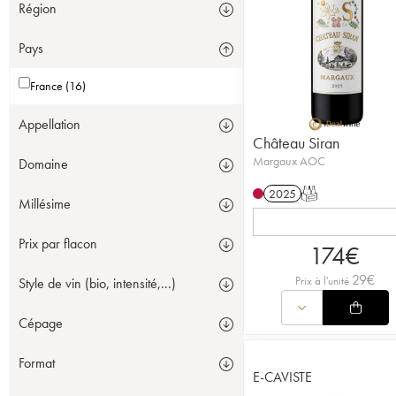
Région
Pays
France (16)
Appellation
Château Siran
Margaux AOC
Domaine
2025
T
Millésime
Prix par flacon
174
€
29
€
Prix à l'unité
Style de vin (bio, intensité,...)
Cépage
Format
E-CAVISTE