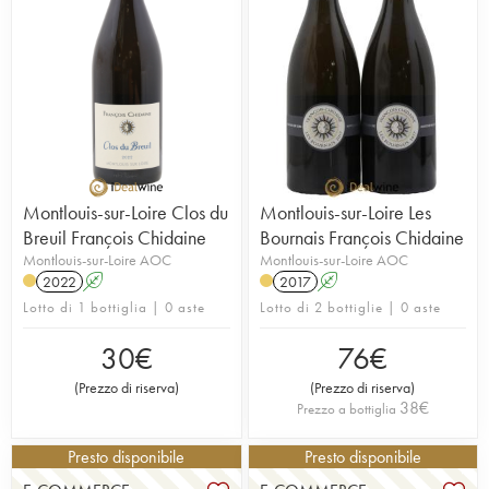
Montlouis-sur-Loire Clos du
Montlouis-sur-Loire Les
Breuil François Chidaine
Bournais François Chidaine
Montlouis-sur-Loire AOC
Montlouis-sur-Loire AOC
2022
A
2017
A
Lotto di 1 bottiglia | 0 aste
Lotto di 2 bottiglie | 0 aste
30
€
76
€
(
Prezzo di riserva
)
(
Prezzo di riserva
)
38
€
Prezzo a bottiglia
Presto disponibile
Presto disponibile