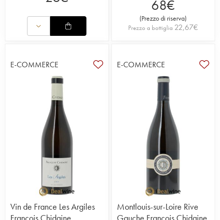
68
€
(
Prezzo di riserva
)
22,67
€
Prezzo a bottiglia
E-COMMERCE
E-COMMERCE
Vin de France Les Argiles
Montlouis-sur-Loire Rive
François Chidaine
Gauche François Chidaine