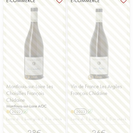
E-COMMERCE
E-COMMERCE
Montlouis-sur-Loire Les
Vin de France Les Argiles
Choisilles François
François Chidaine
Chidaine
Montlouis-sur-Loire AOC
2022
A
2023
A
Lotto di 1 bottiglia | 0 in stock
Lotto di 1 bottiglia | 0 in stock
28
€
26
€