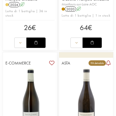
Montlouis-sur-Loire AOC
2024
A
2020
A
Lotto di 1 bottiglia | 36 in
stock
Lotto di 1 bottiglia | 1 in stock
26
€
64
€
E-COMMERCE
ASTA
IVA detraibile