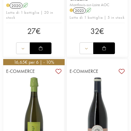
Montlouis-sur-Loire AOC
2020
A
2023
A
Lotto di 1 bottiglia | 20 in
stock
Lotto di 1 bottiglia | 5 in stock
27
€
32
€
16,65
€
per 6 | - 10%
E-COMMERCE
E-COMMERCE