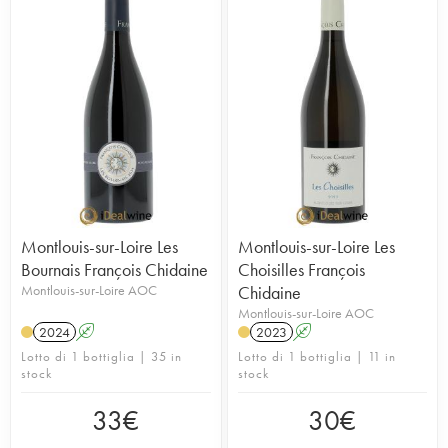
Montlouis-sur-Loire Les
Montlouis-sur-Loire Les
Bournais François Chidaine
Choisilles François
Montlouis-sur-Loire AOC
Chidaine
Montlouis-sur-Loire AOC
2024
A
2023
A
Lotto di 1 bottiglia | 35 in
Lotto di 1 bottiglia | 11 in
stock
stock
33
€
30
€