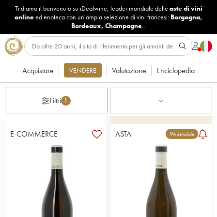
Ti diamo il benvenuto su iDealwine, leader mondiale delle
aste di vini
online
ed enoteca con un'ampia selezione di vini francesi:
Borgogna
,
Bordeaux
,
Champagne
...
Acquistare
Valutazione
Enciclopedia
VENDERE
Filtri
1
E-COMMERCE
ASTA
IVA detraibile