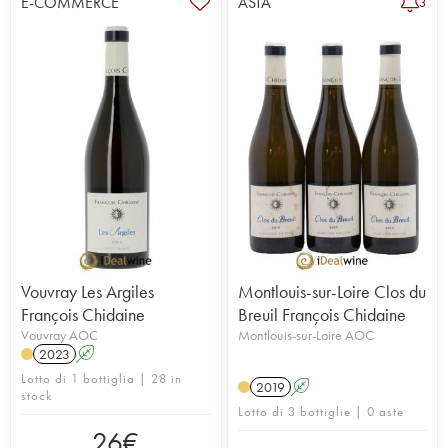
E-COMMERCE
ASTA
3
Vouvray Les Argiles
Montlouis-sur-Loire Clos du
François Chidaine
Breuil François Chidaine
Vouvray AOC
Montlouis-sur-Loire AOC
2023
A
Lotto di 1 bottiglia | 28 in
2019
A
stock
Lotto di 3 bottiglie | 0 aste
26
€