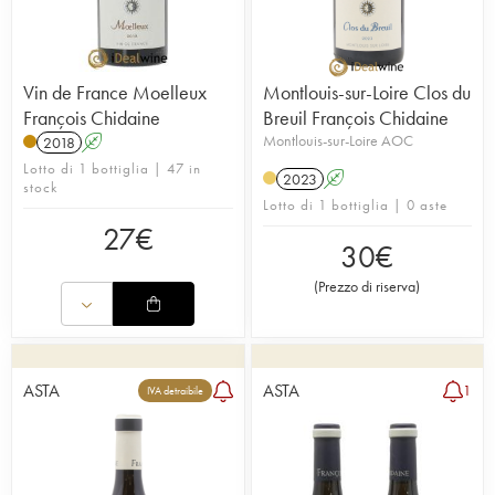
Vin de France Moelleux
Montlouis-sur-Loire Clos du
François Chidaine
Breuil François Chidaine
Montlouis-sur-Loire AOC
2018
A
Lotto di 1 bottiglia | 47 in
2023
A
stock
Lotto di 1 bottiglia | 0 aste
27
€
30
€
(
Prezzo di riserva
)
ASTA
ASTA
1
IVA detraibile