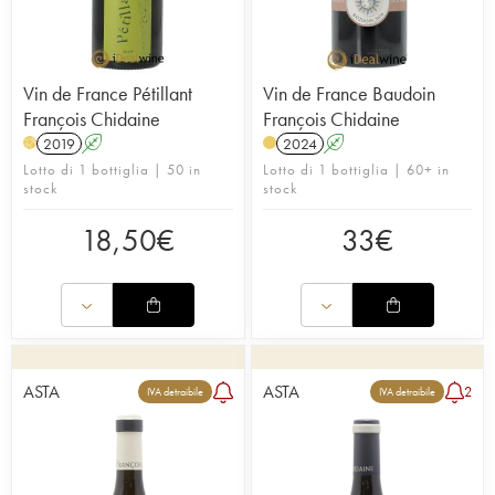
Vin de France Pétillant
Vin de France Baudoin
François Chidaine
François Chidaine
2019
A
2024
A
H
Lotto di 1 bottiglia | 50 in
Lotto di 1 bottiglia | 60+ in
stock
stock
18,50
€
33
€
ASTA
ASTA
2
IVA detraibile
IVA detraibile