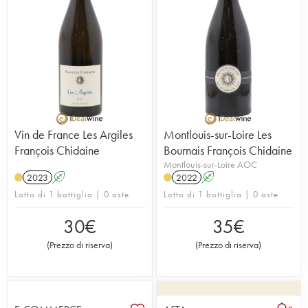
Vin de France Les Argiles
Montlouis-sur-Loire Les
François Chidaine
Bournais François Chidaine
Montlouis-sur-Loire AOC
2023
A
2022
A
Lotto di 1 bottiglia | 0 aste
Lotto di 1 bottiglia | 0 aste
30
€
35
€
(
Prezzo di riserva
)
(
Prezzo di riserva
)