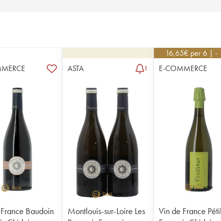
16,65
€
per 6 | -
MMERCE
ASTA
E-COMMERCE
1
 France Baudoin
Montlouis-sur-Loire Les
Vin de France Péti