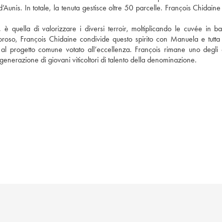
Aunis. In totale, la tenuta gestisce oltre 50 parcelle. François Chidaine 
a, è quella di valorizzare i diversi terroir, moltiplicando le cuvée in ba
oroso, François Chidaine condivide questo spirito con Manuela e tutta l
al progetto comune votato all’eccellenza. François rimane uno degli 
generazione di giovani viticoltori di talento della denominazione. 