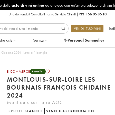
le delle
aste di vini online
ed enoteca con un'ampia selezione di vini f
Una domanda?
Contatta il nostro Servizio Clienti
|
+33 1 56 05 86 10
Ind
VENDI I TUOI VINI
tre aste
Servizi
✨Personal Sommelier
Montlouis-sur-Loire Les Bournais François Chidaine 2024 - Lotto di 1 bottiglia
E-COMMERCE
Bestseller
MONTLOUIS-SUR-LOIRE LES
BOURNAIS FRANÇOIS CHIDAINE
2024
Montlouis-sur-Loire AOC
FRUTTI BIANCHI
VINO GASTRONOMICO