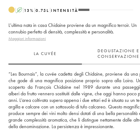
A
13
%
0.75
L
INTENSITÀ
L’ultima nata in casa Chidaine proviene da un magnifico terroir. Un
connubio perfetto di densità, complessità e personalità.
Maggiori informazioni
DEGUSTAZIONE E
LA CUVÉE
CONSERVAZIONE
“Les Bournais”, la cuvée cadetta degli Chidaine, proviene da una p
che gode di una magnifica posizione proprio sopra alla Loira. Un 
scoperto da François Chidaine nel 1989 durante una passeggiat
alberi da frutto vennero sostituiti dalle vigne, che oggi hanno poco p
anni. L’area coltivata supera appena i due ettari ed è situata su un te
argilla e calcare con un sottosuolo di tufo calcareo. Questo magnifico
produce sempre dei vini molto densi dotati di una bella personalità e
grande complessità aromatica, che li distingue nettamente dalle altr
della denominazione. La persistenza è impressionante.