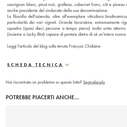
sauvignon blanc, pinot noir, grolleau, cabernet franc, côt e pineau d’
anche presidente del sindacato della sua denominazione. 
La filosofia dell'azienda, oltre all'esemplare viticoltura biodinamic
particolarità dei vari vigneti. Grande lavoratore, estremamente rig
squadra (quasi dieci persone a tempo pieno) molto unita attorno 
(insieme a Jacky Blot) capace di portare dietro di sé un'intera nuova 
Leggi l'articolo del blog sulla tenuta François Chidaine
SCHEDA TECNICA
Hai riscontrato un problema su questo lotto?
Segnalacelo
POTREBBE PIACERTI ANCHE…