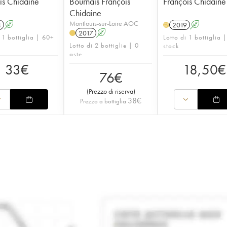
is Chidaine
Bournais François
François Chidaine
Chidaine
Montlouis-sur-Loire AOC
4
A
2019
A
H
2017
A
 1 bottiglia | 60+
Lotto di 1 bottiglia 
Lotto di 2 bottiglie | 0
stock
aste
33
€
18,50
€
76
€
(
Prezzo di riserva
)
38
€
Prezzo a bottiglia