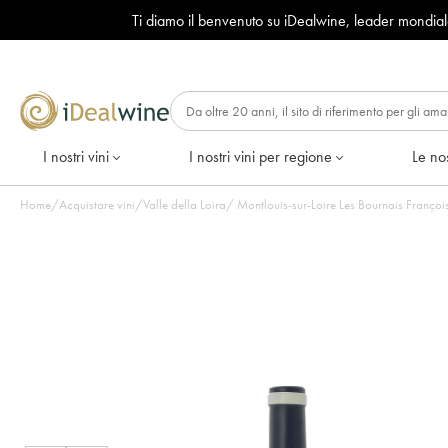
Ti diamo il benvenuto su iDealwine, leader mondia
I nostri vini
I nostri vini per regione
Le nos
Home
/
Acquistare vini
/
Valle della Loira
/