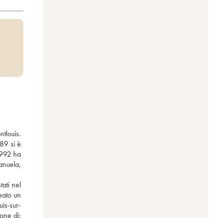
tlouis. 
89 si è 
1992 ha 
nuela, 
ti nel 
ato un 
is-sur-
one di: 