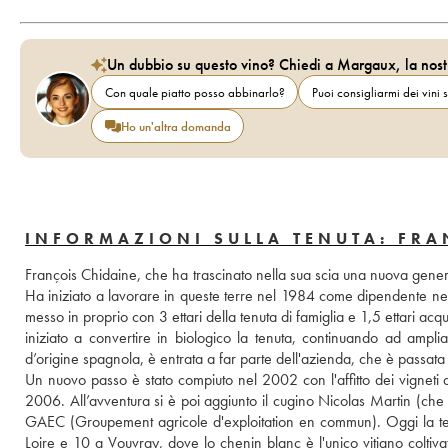
Un dubbio su questo vino? Chiedi a Margaux, la nost
Con quale piatto posso abbinarlo?
Puoi consigliarmi dei vini s
Ho un'altra domanda
INFORMAZIONI SULLA TENUTA: FRA
François Chidaine, che ha trascinato nella sua scia una nuova generazi
Ha iniziato a lavorare in queste terre nel 1984 come dipendente nella 
messo in proprio con 3 ettari della tenuta di famiglia e 1,5 ettari acqu
iniziato a convertire in biologico la tenuta, continuando ad ampli
d’origine spagnola, è entrata a far parte dell'azienda, che è passata 
Un nuovo passo è stato compiuto nel 2002 con l'affitto dei vigneti d
2006. All’avventura si è poi aggiunto il cugino Nicolas Martin (che 
GAEC (Groupement agricole d'exploitation en commun). Oggi la tenu
Loire e 10 a Vouvray, dove lo chenin blanc è l'unico vitigno coltivato.