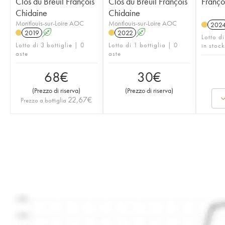
Clos du Breuil François
Clos du Breuil François
Franço
Chidaine
Chidaine
Montlouis-sur-Loire AOC
Montlouis-sur-Loire AOC
202
2019
A
2022
A
Lotto di
Lotto di 3 bottiglie | 0
Lotto di 1 bottiglia | 0
in stock
aste
aste
68
€
30
€
(
Prezzo di riserva
)
(
Prezzo di riserva
)
22,67
€
Prezzo a bottiglia