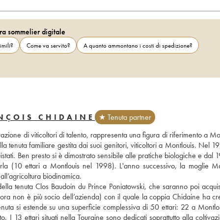
ra sommelier digitale
imili?
Come va servito?
A quanto ammontano i costi di spedizione?
NÇOIS CHIDAINE
★ Tenuta partner
one di viticoltori di talento, rappresenta una figura di riferimento a Mon
tenuta familiare gestita dai suoi genitori, viticoltori a Montlouis. Nel 19
istati. Ben presto si è dimostrato sensibile alle pratiche biologiche e dal 
arla (10 ettari a Montlouis nel 1998). L'anno successivo, la moglie Ma
all’agricoltura biodinamica. 
ella tenuta Clos Baudoin du Prince Poniatowski, che saranno poi acquista
ora non è più socio dell’azienda) con il quale la coppia Chidaine ha cre
ta si estende su una superficie complessiva di 50 ettari: 22 a Montlou
 I 13 ettari situati nella Touraine sono dedicati soprattutto alla coltivazi