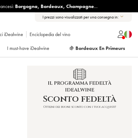
rancesi:
Borgogna
,
Bordeaux
,
Champagne
...
I prezzi sono visualizzati per una consegna in:
ici iDealwine
Enciclopedia del vino
I must-have iDealwine
🍇
Bordeaux En Primeurs
IL PROGRAMMA FEDELTÀ
IDEALWINE
Sconto fedeltà
Ottieni dei buoni sconto con i tuoi acquisti!