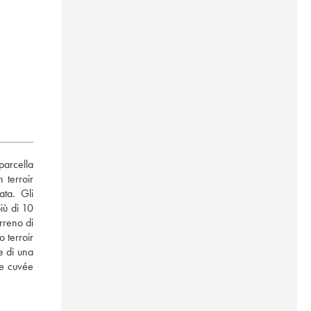
arcella 
terroir 
a. Gli 
iù di 10 
rreno di 
 terroir 
 di una 
e cuvée 