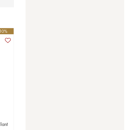
 10%
llant