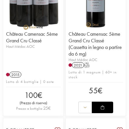
Château Camensac 5ème
Château Camensac 5ème
Grand Cru Classé
Grand Cru Classé
Haut Médoc AOC
(Cassetta in legno a partire
da 6 mg)
Haut Médoc AOC
2021
T
Lotto di 1 magnum | 60+ in
2015
stock
Lotto di 4 bottiglie | 0 aste
55
€
100
€
(
Prezzo di riserva
)
25
€
Prezzo a bottiglia