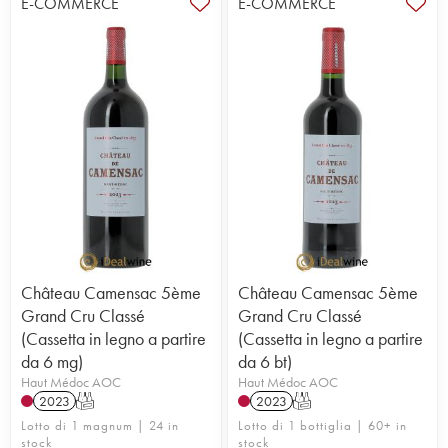
E-COMMERCE
E-COMMERCE
Château Camensac 5ème
Château Camensac 5ème
Grand Cru Classé
Grand Cru Classé
(Cassetta in legno a partire
(Cassetta in legno a partire
da 6 mg)
da 6 bt)
Haut Médoc AOC
Haut Médoc AOC
2023
T
2023
T
Lotto di 1 magnum | 24 in
Lotto di 1 bottiglia | 60+ in
stock
stock