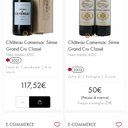
Château Camensac 5ème
Château Camensac 5ème
Grand Cru Classé
Grand Cru Classé
Haut Médoc AOC
Haut Médoc AOC
2021
Lotto di 1 jéroboam | 4 in
2002
stock
Lotto di 2 bottiglie | 0 aste
117,52
€
50
€
(
Prezzo di riserva
)
25
€
Prezzo a bottiglia
E-COMMERCE
E-COMMERCE