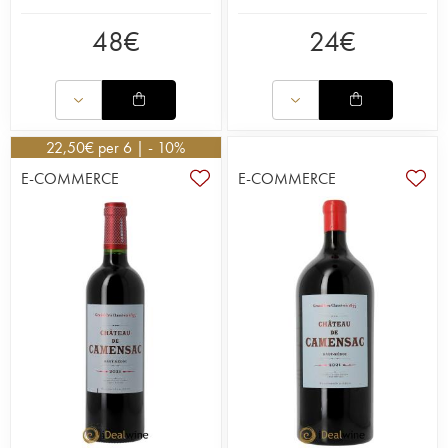
48
€
24
€
22,50
€
per 6 | - 10%
E-COMMERCE
E-COMMERCE