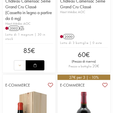
Château Camensac 5ème
Château Camensac 5ème
Grand Cru Classé
Grand Cru Classé
(Cassetta in legno a partire
Haut Médoc AOC
da 6 mg)
Haut Médoc AOC
2002
T
Lotto di 1 magnum | 30 in
2000
stock
Lotto di 3 bottiglie | 0 aste
85
€
60
€
(
Prezzo di riserva
)
20
€
Prezzo a bottiglia
27
€
per 3 | - 10%
E-COMMERCE
E-COMMERCE