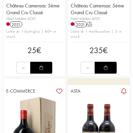
Château Camensac 5ème
Château Camensac 5ème
Grand Cru Classé
Grand Cru Classé
Haut Médoc AOC
Haut Médoc AOC
2021
2021
T
Lotto di 1 bottiglia | 60+ in
Lotto di 1 mathusalem | 3 in
stock
stock
25
€
235
€
E-COMMERCE
ASTA