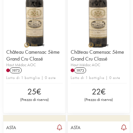
Château Camensac 5ème
Château Camensac 5ème
Grand Cru Classé
Grand Cru Classé
Haut Médoc AOC
Haut Médoc AOC
1973
1973
Lotto di 1 bottiglia | 0 aste
Lotto di 1 bottiglia | 0 aste
25
€
22
€
(
Prezzo di riserva
)
(
Prezzo di riserva
)
ASTA
ASTA