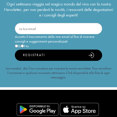
Ogni settimana viaggia nel magico mondo del vino con la nostra
Newsletter, per non perderti le novità, i resoconti delle degustazioni
e i consigli degli esperti!
Accetto il tracciamento delle mie email al fine di ricevere
consigli e suggerimenti personalizzati
Sì
No
REGISTRATI
Iscrivendoti, dai il tuo consenso per ricevere le nostre newsletter. Puoi annullare
l’iscrizione in qualsiasi momento attraverso il link disponibile alla fine di ogni
messaggio.