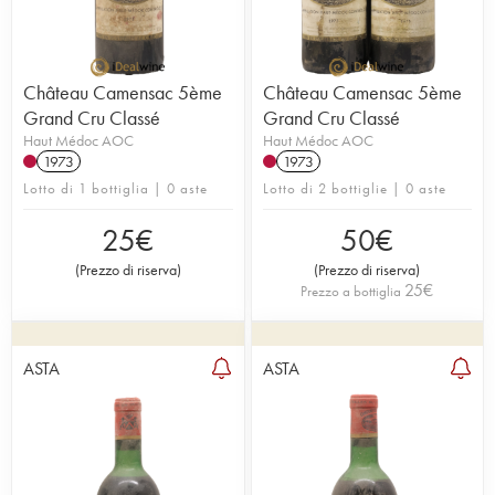
Château Camensac 5ème
Château Camensac 5ème
Grand Cru Classé
Grand Cru Classé
Haut Médoc AOC
Haut Médoc AOC
1973
1973
Lotto di 1 bottiglia | 0 aste
Lotto di 2 bottiglie | 0 aste
25
€
50
€
(
Prezzo di riserva
)
(
Prezzo di riserva
)
25
€
Prezzo a bottiglia
ASTA
ASTA