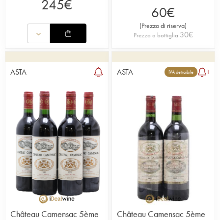
245
€
60
€
(
Prezzo di riserva
)
30
€
Prezzo a bottiglia
ASTA
ASTA
1
IVA detraibile
Château Camensac 5ème
Château Camensac 5ème