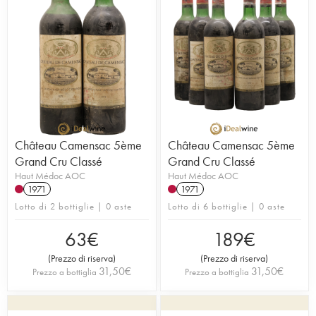
Château Camensac 5ème
Château Camensac 5ème
Grand Cru Classé
Grand Cru Classé
Haut Médoc AOC
Haut Médoc AOC
1971
1971
Lotto di 2 bottiglie | 0 aste
Lotto di 6 bottiglie | 0 aste
63
€
189
€
(
Prezzo di riserva
)
(
Prezzo di riserva
)
31,50
€
31,50
€
Prezzo a bottiglia
Prezzo a bottiglia