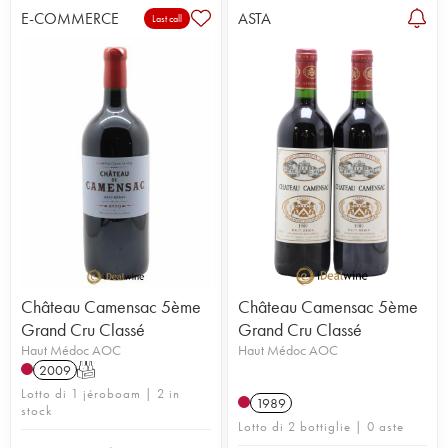
E-COMMERCE
ASTA
Last call
Château Camensac 5ème
Château Camensac 5ème
Grand Cru Classé
Grand Cru Classé
Haut Médoc AOC
Haut Médoc AOC
2009
T
Lotto di 1 jéroboam | 2 in
1989
stock
Lotto di 2 bottiglie | 0 aste