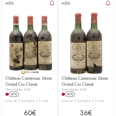
ASTA
ASTA
Château Camensac 5ème
Château Camensac 5ème
Grand Cru Classé
Grand Cru Classé
Haut Médoc AOC
Haut Médoc AOC
1970
1970
Lotto di 3 bottiglie | 0 aste
Lotto di 2 bottiglie | 0 aste
60
€
36
€