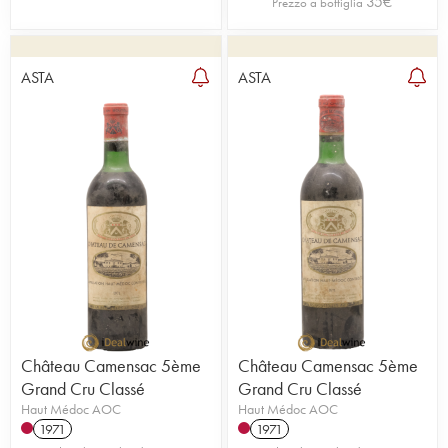
35
€
Prezzo a bottiglia
ASTA
ASTA
Château Camensac 5ème
Château Camensac 5ème
Grand Cru Classé
Grand Cru Classé
Haut Médoc AOC
Haut Médoc AOC
1971
1971