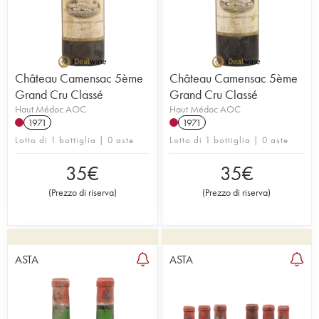
Château Camensac 5ème
Château Camensac 5ème
Grand Cru Classé
Grand Cru Classé
Haut Médoc AOC
Haut Médoc AOC
1971
1971
Lotto di 1 bottiglia | 0 aste
Lotto di 1 bottiglia | 0 aste
35
€
35
€
(
Prezzo di riserva
)
(
Prezzo di riserva
)
ASTA
ASTA