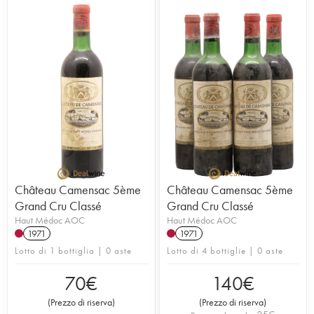
Château Camensac 5ème
Château Camensac 5ème
Grand Cru Classé
Grand Cru Classé
Haut Médoc AOC
Haut Médoc AOC
1971
1971
Lotto di 1 bottiglia | 0 aste
Lotto di 4 bottiglie | 0 aste
70
€
140
€
(
Prezzo di riserva
)
(
Prezzo di riserva
)