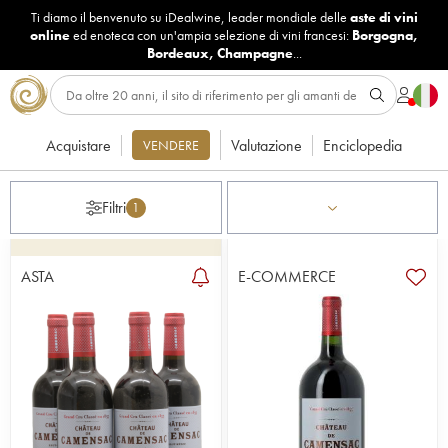
Ti diamo il benvenuto su iDealwine, leader mondiale delle
aste di vini
online
ed enoteca con un'ampia selezione di vini francesi:
Borgogna
,
Bordeaux
,
Champagne
...
Acquistare
Valutazione
Enciclopedia
VENDERE
Filtri
1
ASTA
E-COMMERCE