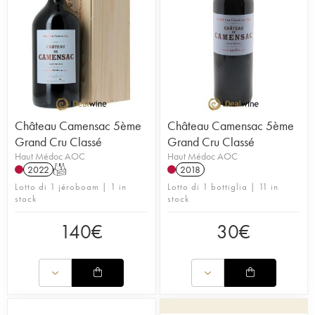
Château Camensac 5ème
Château Camensac 5ème
Grand Cru Classé
Grand Cru Classé
Haut Médoc AOC
Haut Médoc AOC
2022
T
2018
Lotto di 1 jéroboam | 1 in
Lotto di 1 bottiglia | 11 in
stock
stock
140
€
30
€