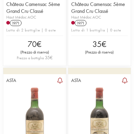
Château Camensac 5ème
Château Camensac 5ème
Grand Cru Classé
Grand Cru Classé
Haut Médoc AOC
Haut Médoc AOC
1971
1971
Lotto di 2 bottiglie | 0 aste
Lotto di 1 bottiglia | 0 aste
70
€
35
€
(
Prezzo di riserva
)
(
Prezzo di riserva
)
35
€
Prezzo a bottiglia
ASTA
ASTA