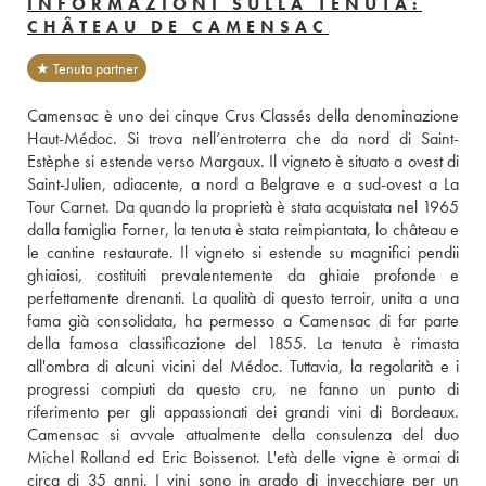
INFORMAZIONI SULLA TENUTA:
CHÂTEAU DE CAMENSAC
★ Tenuta partner
Camensac è uno dei cinque Crus Classés della denominazione 
Haut-Médoc. Si trova nell’entroterra che da nord di Saint-
Estèphe si estende verso Margaux. Il vigneto è situato a ovest di 
Saint-Julien, adiacente, a nord a Belgrave e a sud-ovest a La 
Tour Carnet. Da quando la proprietà è stata acquistata nel 1965 
dalla famiglia Forner, la tenuta è stata reimpiantata, lo château e 
le cantine restaurate. Il vigneto si estende su magnifici pendii 
ghiaiosi, costituiti prevalentemente da ghiaie profonde e 
perfettamente drenanti. La qualità di questo terroir, unita a una 
fama già consolidata, ha permesso a Camensac di far parte 
della famosa classificazione del 1855. La tenuta è rimasta 
all'ombra di alcuni vicini del Médoc. Tuttavia, la regolarità e i 
progressi compiuti da questo cru, ne fanno un punto di 
riferimento per gli appassionati dei grandi vini di Bordeaux. 
Camensac si avvale attualmente della consulenza del duo 
Michel Rolland ed Eric Boissenot. L'età delle vigne è ormai di 
circa di 35 anni. I vini sono in grado di invecchiare per un 