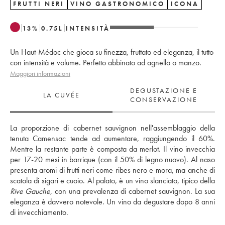
FRUTTI NERI
VINO GASTRONOMICO
ICONA
13
%
0.75
L
INTENSITÀ
Un Haut-Médoc che gioca su finezza, fruttato ed eleganza, il tutto
con intensità e volume. Perfetto abbinato ad agnello o manzo.
Maggiori informazioni
DEGUSTAZIONE E
LA CUVÉE
CONSERVAZIONE
La proporzione di cabernet sauvignon nell'assemblaggio della 
tenuta Camensac tende ad aumentare, raggiungendo il 60%. 
Mentre la restante parte è composta da merlot. Il vino invecchia 
per 17-20 mesi in barrique (con il 50% di legno nuovo). Al naso 
presenta aromi di frutti neri come ribes nero e mora, ma anche di 
Rive Gauche
, con una prevalenza di cabernet sauvignon. La sua 
eleganza è davvero notevole. Un vino da degustare dopo 8 anni 
di invecchiamento.