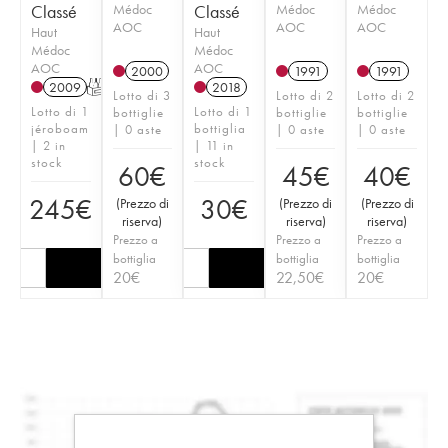
Classé
Médoc
Classé
Médoc
Médoc
AOC
AOC
AOC
Haut
Haut
Médoc
Médoc
AOC
AOC
2000
1991
1991
2009
T
2018
Lotto di 3
Lotto di 2
Lotto di 2
Lotto di 1
Lotto di 1
bottiglie
bottiglie
bottiglie
jéroboam
bottiglia
| 0 aste
| 0 aste
| 0 aste
| 2 in
| 11 in
stock
stock
60
€
45
€
40
€
245
€
30
€
(
Prezzo di
(
Prezzo di
(
Prezzo di
riserva
)
riserva
)
riserva
)
Prezzo a
Prezzo a
Prezzo a
bottiglia
bottiglia
bottiglia
20
€
22,50
€
20
€