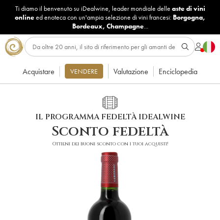
Ti diamo il benvenuto su iDealwine, leader mondiale delle
aste di vini
online
ed enoteca con un'ampia selezione di vini francesi:
Borgogna
,
Bordeaux
,
Champagne
...
Acquistare
Valutazione
Enciclopedia
VENDERE
IL PROGRAMMA FEDELTÀ IDEALWINE
Sconto fedeltà
Ottieni dei buoni sconto con i tuoi acquisti!