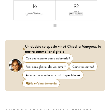
16
92
Un dubbio su questo vino? Chiedi a Margaux, la
nostra sommelier digitale
Con quale piatto posso abbinarlo?
Puoi consigliarmi dei vini simili?
Come va servito?
A quanto ammontano i costi di spedizione?
Ho un'altra domanda