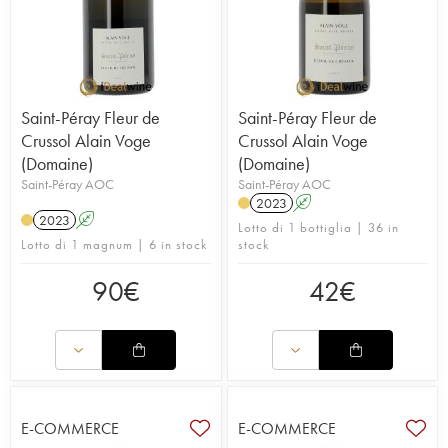
Saint-Péray Fleur de
Saint-Péray Fleur de
Crussol Alain Voge
Crussol Alain Voge
(Domaine)
(Domaine)
Saint-Péray AOC
Saint-Péray AOC
2023
A
2023
A
Lotto di 1 bottiglia | 36 in
Lotto di 1 magnum | 6 in stock
stock
90
€
42
€
E-COMMERCE
E-COMMERCE