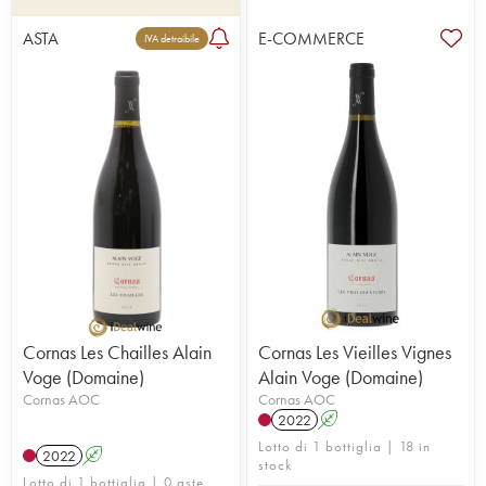
ASTA
E-COMMERCE
IVA detraibile
Cornas Les Chailles Alain
Cornas Les Vieilles Vignes
Voge (Domaine)
Alain Voge (Domaine)
Cornas AOC
Cornas AOC
2022
A
Lotto di 1 bottiglia | 18 in
2022
A
stock
Lotto di 1 bottiglia | 0 aste