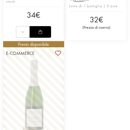
stock
Lotto di 1 bottiglia | 0 aste
34
€
32
€
(
Prezzo di riserva
)
Presto disponibile
E-COMMERCE