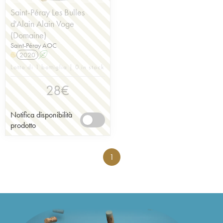
Saint-Péray Les Bulles
d'Alain Alain Voge
(Domaine)
Saint-Péray AOC
2020
A
H
Lotto di 1 bottiglia | 0 in stock
28
€
Notifica disponibilità
prodotto
1