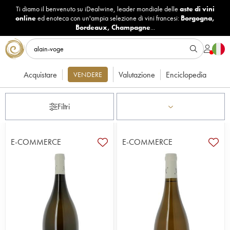
Ti diamo il benvenuto su iDealwine, leader mondiale delle
aste di vini
online
ed enoteca con un'ampia selezione di vini francesi:
Borgogna
,
Bordeaux
,
Champagne
...
Acquistare
Valutazione
Enciclopedia
VENDERE
Filtri
E-COMMERCE
E-COMMERCE