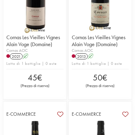
Cornas Les Vieilles Vignes
Cornas Les Vieilles Vignes
Alain Voge (Domaine)
Alain Voge (Domaine)
Cornas AOC
Cornas AOC
2021
A
2013
A
Lotto di 1 bottiglia | 0 aste
Lotto di 1 bottiglia | 0 aste
45
€
50
€
(
Prezzo di riserva
)
(
Prezzo di riserva
)
E-COMMERCE
E-COMMERCE