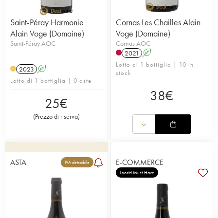
Saint-Péray Harmonie
Cornas Les Chailles Alain
Alain Voge (Domaine)
Voge (Domaine)
Saint-Péray AOC
Cornas AOC
2021
A
Lotto di 1 bottiglia | 10 in
2023
A
stock
Lotto di 1 bottiglia | 0 aste
38
€
25
€
(
Prezzo di riserva
)
ASTA
E-COMMERCE
IVA detraibile
I nostri Must-Have