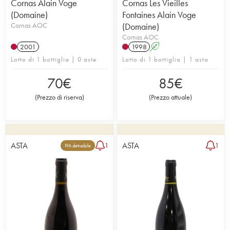
Cornas Alain Voge
Cornas Les Vieilles
(Domaine)
Fontaines Alain Voge
Cornas AOC
(Domaine)
Cornas AOC
2001
1998
A
Lotto di 1 bottiglia | 0 aste
Lotto di 1 bottiglia | 1 asta
70
€
85
€
(
Prezzo di riserva
)
(
Prezzo attuale
)
ASTA
ASTA
1
1
IVA detraibile