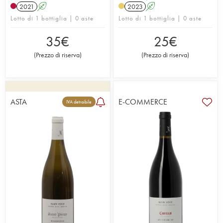
2021
A
2023
A
Lotto di 1 bottiglia | 0 aste
Lotto di 1 bottiglia | 0 aste
35
€
25
€
(
Prezzo di riserva
)
(
Prezzo di riserva
)
ASTA
E-COMMERCE
IVA detraibile