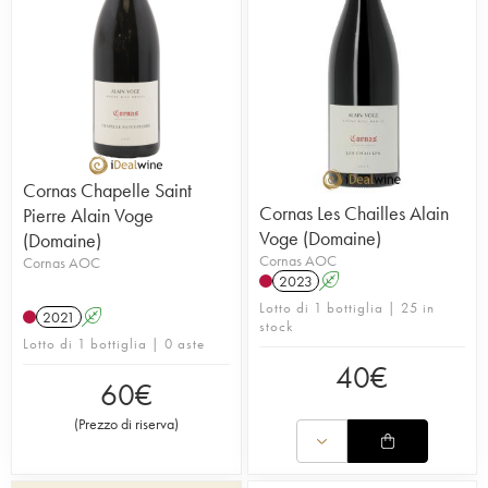
Cornas Chapelle Saint
Cornas Les Chailles Alain
Pierre Alain Voge
Voge (Domaine)
(Domaine)
Cornas AOC
Cornas AOC
2023
A
Lotto di 1 bottiglia | 25 in
2021
A
stock
Lotto di 1 bottiglia | 0 aste
40
€
60
€
(
Prezzo di riserva
)