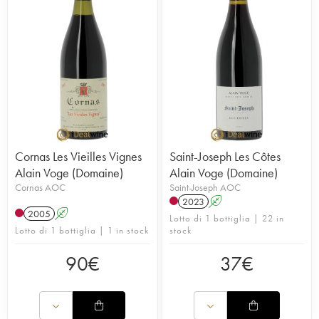
Cornas Les Vieilles Vignes
Saint-Joseph Les Côtes
Alain Voge (Domaine)
Alain Voge (Domaine)
Cornas AOC
Saint-Joseph AOC
2023
A
2005
A
Lotto di 1 bottiglia | 22 in
Lotto di 1 bottiglia | 1 in stock
stock
90
€
37
€