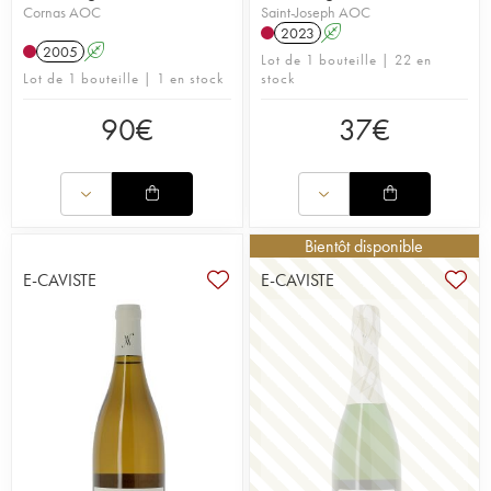
Cornas AOC
Saint-Joseph AOC
2023
A
2005
A
Lot de 1 bouteille | 22 en
Lot de 1 bouteille | 1 en stock
stock
90
€
37
€
Bientôt disponible
E-CAVISTE
E-CAVISTE