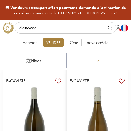
🚚
Vendeurs :
transport offert pour toute demande d’estimation de
vos vins
transmise entre le 01.07.2026 et le 31.08.2026 inclus*
Acheter
Cote
Encyclopédie
VENDRE
Filtres
E-CAVISTE
E-CAVISTE