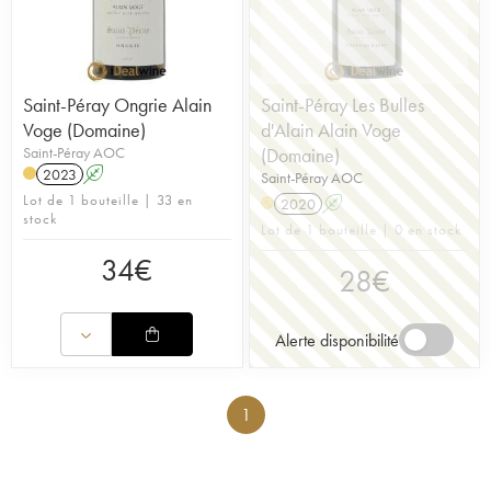
Saint-Péray Ongrie Alain
Saint-Péray Les Bulles
Voge (Domaine)
d'Alain Alain Voge
Saint-Péray AOC
(Domaine)
2023
A
Saint-Péray AOC
Lot de 1 bouteille | 33 en
2020
A
H
stock
Lot de 1 bouteille | 0 en stock
34
€
28
€
Alerte disponibilité
1