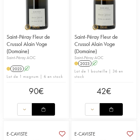
Saint-Péray Fleur de
Saint-Péray Fleur de
Crussol Alain Voge
Crussol Alain Voge
(Domaine)
(Domaine)
Saint-Péray AOC
Saint-Péray AOC
2023
A
2023
A
Lot de 1 bouteille | 36 en
Lot de 1 magnum | 6 en stock
stock
90
€
42
€
E-CAVISTE
E-CAVISTE