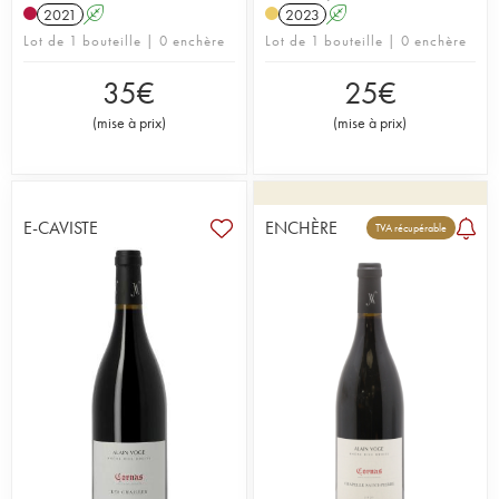
2021
A
2023
A
Lot de 1 bouteille | 0 enchère
Lot de 1 bouteille | 0 enchère
35
€
25
€
(
mise à prix
)
(
mise à prix
)
E-CAVISTE
ENCHÈRE
TVA récupérable