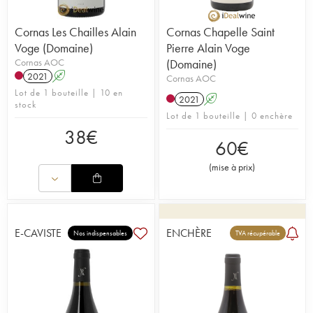
Cornas Les Chailles Alain
Cornas Chapelle Saint
Voge (Domaine)
Pierre Alain Voge
Cornas AOC
(Domaine)
2021
A
Cornas AOC
Lot de 1 bouteille | 10 en
2021
A
stock
Lot de 1 bouteille | 0 enchère
38
€
60
€
(
mise à prix
)
E-CAVISTE
ENCHÈRE
Nos indispensables
TVA récupérable