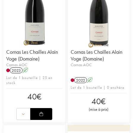
Cornas Les Chailles Alain
Cornas Les Chailles Alain
Voge (Domaine)
Voge (Domaine)
Cornas AOC
Cornas AOC
2023
A
Lot de 1 bouteille | 25 en
2022
A
stock
Lot de 1 bouteille | 0 enchère
40
€
40
€
(
mise à prix
)