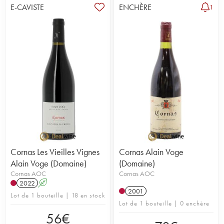
E-CAVISTE
ENCHÈRE
1
Cornas Les Vieilles Vignes
Cornas Alain Voge
Alain Voge (Domaine)
(Domaine)
Cornas AOC
Cornas AOC
2022
A
2001
Lot de 1 bouteille | 18 en stock
Lot de 1 bouteille | 0 enchère
56
€