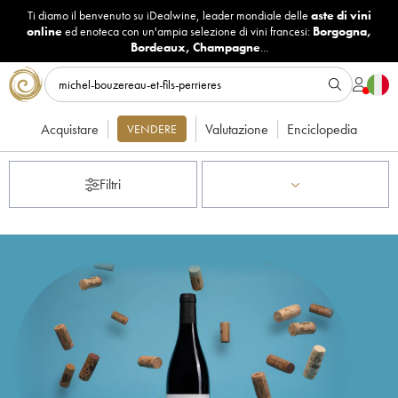
Ti diamo il benvenuto su iDealwine, leader mondiale delle
aste di vini
online
ed enoteca con un'ampia selezione di vini francesi:
Borgogna
,
Bordeaux
,
Champagne
...
Acquistare
Valutazione
Enciclopedia
VENDERE
Filtri