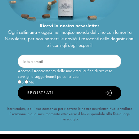
Ricevi la nostra newsletter
Ogni settimana viaggia nel magico mondo del vino con la nostra
Newsletter, per non perderti le novità, i resoconti delle degustazioni
e i consigli degli esperti!
Accetto il tracciamento delle mie email al fine di ricevere
consigli e suggerimenti personalizzati
Sì
No
REGISTRATI
Iscrivendoti, dai il tuo consenso per ricevere le nostre newsletter. Puoi annullare
l’iscrizione in qualsiasi momento attraverso il link disponibile alla fine di ogni
messaggio.