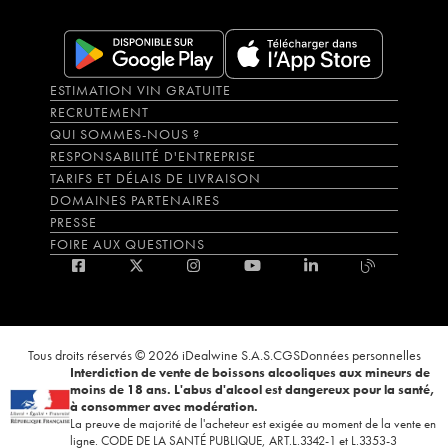
ESTIMATION VIN GRATUITE
RECRUTEMENT
QUI SOMMES-NOUS ?
RESPONSABILITÉ D'ENTREPRISE
TARIFS ET DÉLAIS DE LIVRAISON
DOMAINES PARTENAIRES
PRESSE
FOIRE AUX QUESTIONS
Tous droits réservés © 2026 iDealwine S.A.S.
CGS
Données personnelles
Interdiction de vente de boissons alcooliques aux mineurs de
moins de 18 ans. L'abus d'alcool est dangereux pour la santé,
à consommer avec modération.
La preuve de majorité de l'acheteur est exigée au moment de la vente en
ligne. CODE DE LA SANTÉ PUBLIQUE, ART.L.3342-1 et L.3353-3