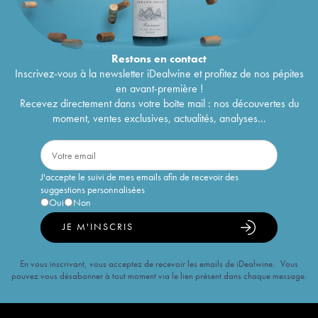
Restons en
contact
Inscrivez-vous à la newsletter iDealwine et profitez de nos pépites
en avant-première !
Recevez directement dans votre boîte mail : nos découvertes du
moment, ventes exclusives, actualités, analyses...
J'accepte le suivi de mes emails afin de recevoir des
suggestions personnalisées
Oui
Non
JE M'INSCRIS
En vous inscrivant, vous acceptez de recevoir les emails de iDealwine. Vous
pouvez vous désabonner à tout moment via le lien présent dans chaque message.