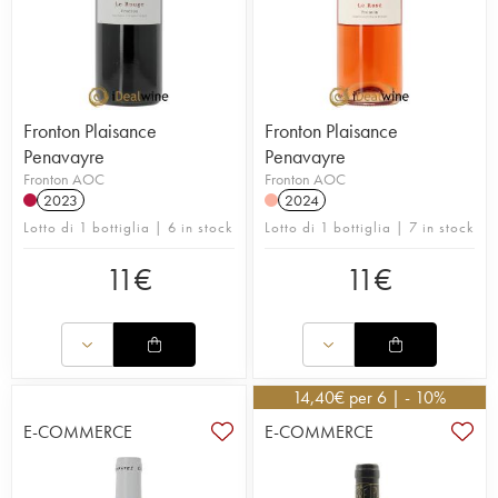
Fronton Plaisance
Fronton Plaisance
Penavayre
Penavayre
Fronton AOC
Fronton AOC
2023
2024
Lotto di 1 bottiglia | 6 in stock
Lotto di 1 bottiglia | 7 in stock
11
€
11
€
14,40
€
per 6 | - 10%
E-COMMERCE
E-COMMERCE