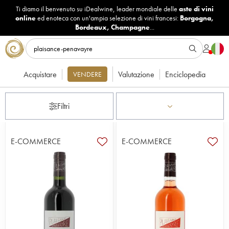
Ti diamo il benvenuto su iDealwine, leader mondiale delle
aste di vini
online
ed enoteca con un'ampia selezione di vini francesi:
Borgogna
,
Bordeaux
,
Champagne
...
Acquistare
Valutazione
Enciclopedia
VENDERE
Filtri
E-COMMERCE
E-COMMERCE