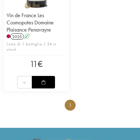
Vin de France Les
Cosmopotes Domaine
Plaisance Penavayre
2025
A
Lotto di 1 bottiglia | 24 in
stock
11
€
1