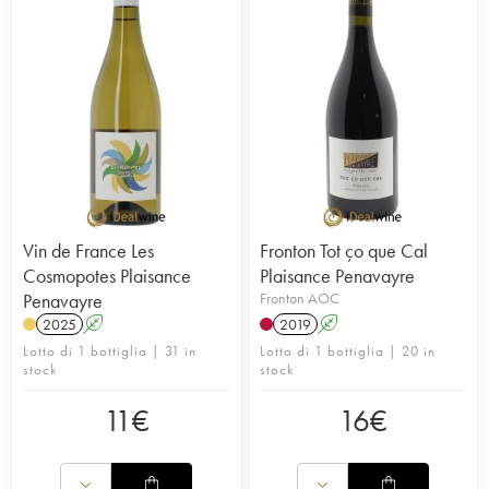
Vin de France Les
Fronton Tot ço que Cal
Cosmopotes Plaisance
Plaisance Penavayre
Penavayre
Fronton AOC
2025
A
2019
A
Lotto di 1 bottiglia | 31 in
Lotto di 1 bottiglia | 20 in
stock
stock
11
€
16
€