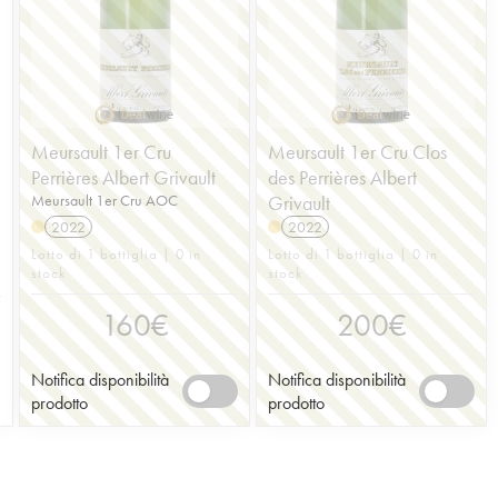
Meursault 1er Cru
Meursault 1er Cru Clos
Perrières Albert Grivault
des Perrières Albert
Meursault 1er Cru AOC
Grivault
2022
2022
Lotto di 1 bottiglia | 0 in
Lotto di 1 bottiglia | 0 in
stock
stock
160
€
200
€
Notifica disponibilità
Notifica disponibilità
prodotto
prodotto