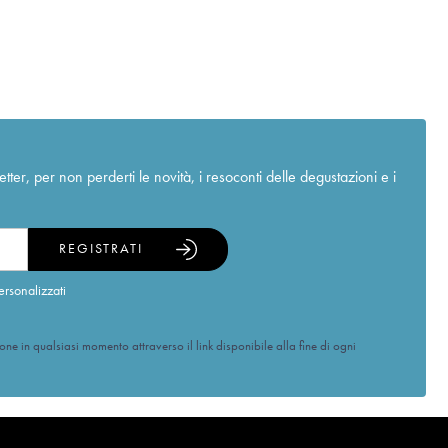
r, per non perderti le novità, i resoconti delle degustazioni e i
REGISTRATI
ersonalizzati
ione in qualsiasi momento attraverso il link disponibile alla fine di ogni