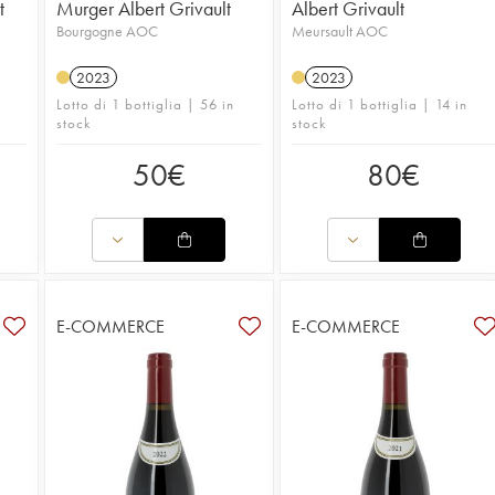
t
Murger Albert Grivault
Albert Grivault
Bourgogne AOC
Meursault AOC
2023
2023
Lotto di 1 bottiglia | 56 in
Lotto di 1 bottiglia | 14 in
stock
stock
50
€
80
€
E-COMMERCE
E-COMMERCE