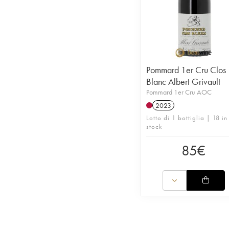
Pommard 1er Cru Clos
Blanc Albert Grivault
Pommard 1er Cru AOC
2023
Lotto di 1 bottiglia | 18 in
stock
85
€