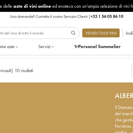
le delle
aste di vini online
ed enoteca con un'ampia selezione di vini f
Una domanda?
Contatta il nostro Servizio Clienti
|
+33 1 56 05 86 10
Ind
VENDI I TUOI VINI
tre aste
Servizi
✨Personal Sommelier
rivault
|
10 risultati
ALBER
Il Domain
Il Domain
del march
del march
che gestis
che gestis
Perrières
Perrières
miglior
miglior
cl
c