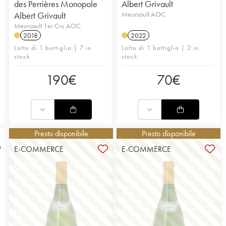
des Perrières Monopole
Albert Grivault
Albert Grivault
Meursault AOC
Meursault 1er Cru AOC
2018
2022
Lotto di 1 bottiglia | 7 in
Lotto di 1 bottiglia | 2 in
stock
stock
190
€
70
€
Presto disponibile
Presto disponibile
E-COMMERCE
E-COMMERCE