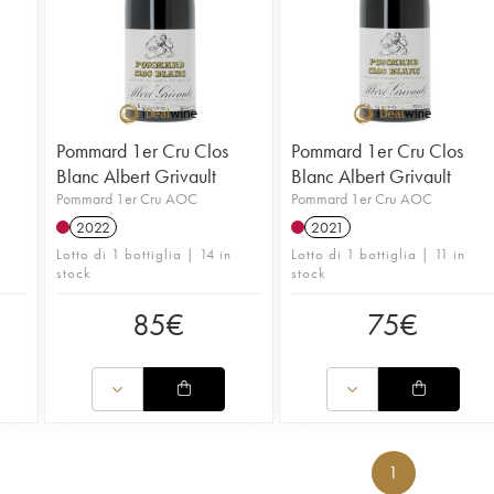
Pommard 1er Cru Clos
Pommard 1er Cru Clos
Blanc Albert Grivault
Blanc Albert Grivault
Pommard 1er Cru AOC
Pommard 1er Cru AOC
2022
2021
Lotto di 1 bottiglia | 14 in
Lotto di 1 bottiglia | 11 in
stock
stock
85
€
75
€
1