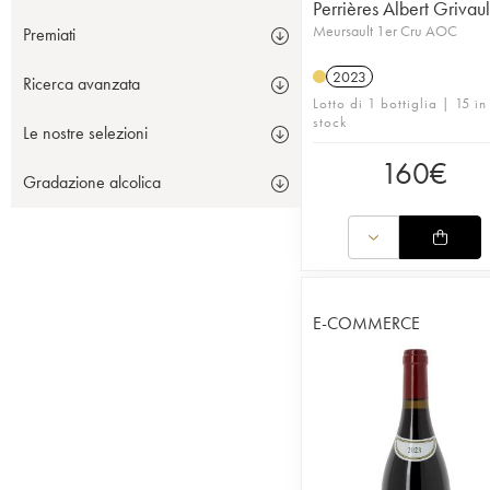
Perrières Albert Grivaul
Meursault 1er Cru AOC
Premiati
2023
Ricerca avanzata
Lotto di 1 bottiglia | 15 in
stock
Le nostre selezioni
160
€
Gradazione alcolica
E-COMMERCE