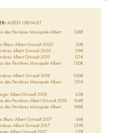
ER:
ALBERT GRIVAULT
os des Perrières Monopole Albert
138
€
 Blanc Albert Grivault
2020
50
€
rières Albert Grivault
2020
119
€
rières Albert Grivault
2019
121
€
os des Perrières Monopole Albert
150
€
rières Albert Grivault
2018
100
€
os des Perrières Monopole Albert
151
€
rger Albert Grivault
2018
63
€
s des Perrières Albert Grivault
2018
164
€
os des Perrières Monopole Albert
188
€
 Blanc Albert Grivault
2017
44
€
rières Albert Grivault
2017
139
€
rger Albert Grivault
2017
77
€