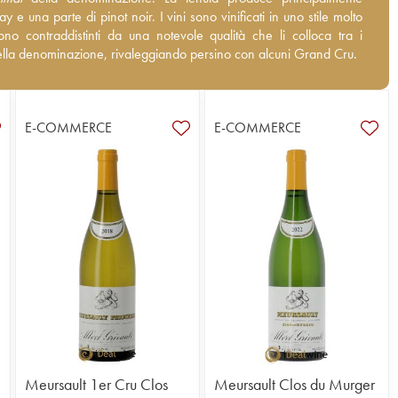
 e una parte di pinot noir. I vini sono vinificati in uno stile molto
 e una parte di pinot noir. I vini sono vinificati in uno stile molto
o contraddistinti da una notevole qualità che li colloca tra i migliori
no contraddistinti da una notevole qualità che li colloca tra i
ominazione, rivaleggiando persino con alcuni Grand Cru.
della denominazione, rivaleggiando persino con alcuni Grand Cru.
E-COMMERCE
E-COMMERCE
Meursault 1er Cru Clos
Meursault Clos du Murger