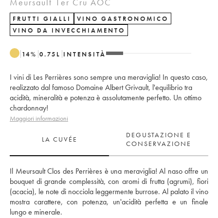
Meursault 1er Cru AOC
FRUTTI GIALLI
VINO GASTRONOMICO
VINO DA INVECCHIAMENTO
14
%
0.75
L
INTENSITÀ
I vini di Les Perrières sono sempre una meraviglia! In questo caso,
realizzato dal famoso Domaine Albert Grivault, l'equilibrio tra
acidità, mineralità e potenza è assolutamente perfetto. Un ottimo
chardonnay!
Maggiori informazioni
DEGUSTAZIONE E
LA CUVÉE
CONSERVAZIONE
Il Meursault Clos des Perrières è una meraviglia! Al naso offre un 
bouquet di grande complessità, con aromi di frutta (agrumi), fiori 
(acacia), le note di nocciola leggermente burrose. Al palato il vino 
mostra carattere, con potenza, un'acidità perfetta e un finale 
lungo e minerale.