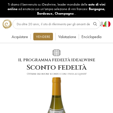
Ti diamo il benvenuto su iDealwine, leader mondiale delle
aste di vini
online
ed enoteca con un'ampia selezione di vini francesi:
Borgogna
,
Bordeaux
,
Champagne
...
Acquistare
Valutazione
Enciclopedia
VENDERE
IL PROGRAMMA FEDELTÀ IDEALWINE
Sconto fedeltà
Ottieni dei buoni sconto con i tuoi acquisti!