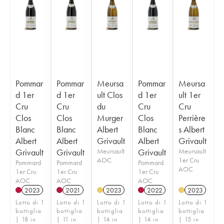
Pommar
Pommar
Meursa
Pommar
Meursa
d 1er
d 1er
ult Clos
d 1er
ult 1er
Cru
Cru
du
Cru
Cru
Clos
Clos
Murger
Clos
Perrière
Blanc
Blanc
Albert
Blanc
s Albert
Albert
Albert
Grivault
Albert
Grivault
Grivault
Grivault
Meursault
Grivault
Meursault
AOC
1er Cru
Pommard
Pommard
Pommard
AOC
1er Cru
1er Cru
1er Cru
AOC
AOC
AOC
2023
2021
2023
2022
2023
Lotto di 1
Lotto di 1
Lotto di 1
Lotto di 1
Lotto di 1
bottiglia
bottiglia
bottiglia
bottiglia
bottiglia
| 18 in
| 11 in
| 14 in
| 14 in
| 15 in