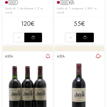
2021
2021
T
Lotto di 1 jéroboam | 2 in
Lotto di 1 magnum | 60+ in
stock
stock
120
€
55
€
ASTA
ASTA
1