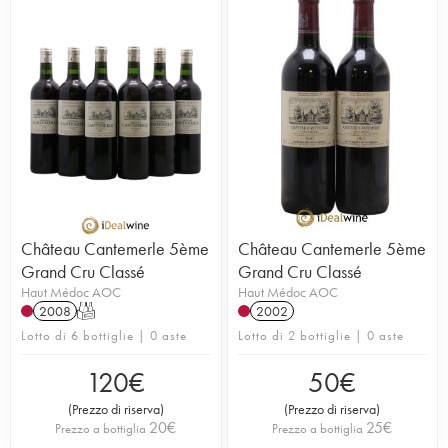
Château Cantemerle 5ème
Château Cantemerle 5ème
Grand Cru Classé
Grand Cru Classé
Haut Médoc AOC
Haut Médoc AOC
2008
T
2002
Lotto di 6 bottiglie | 0 aste
Lotto di 2 bottiglie | 0 aste
120
€
50
€
(
Prezzo di riserva
)
(
Prezzo di riserva
)
20
€
25
€
Prezzo a bottiglia
Prezzo a bottiglia