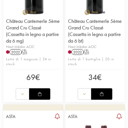
Château Cantemerle 5ème
Château Cantemerle 5ème
Grand Cru Classé
Grand Cru Classé
(Cassetta in legno a partire
(Cassetta in legno a partire
da 6 mg)
da 6 bt)
Haut Médoc AOC
Haut Médoc AOC
2022
T
2022
T
Lotto di 1 magnum | 24 in
Lotto di 1 bottiglia | 20 in
stock
stock
69
€
34
€
ASTA
ASTA