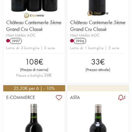
Château Cantemerle 5ème
Château Cantemerle 5ème
Grand Cru Classé
Grand Cru Classé
Haut Médoc AOC
Haut Médoc AOC
1997
1996
Lotto di 3 bottiglie | 0 aste
Lotto di 1 bottiglia | 2 aste
108
€
33
€
(
Prezzo di riserva
)
(
Prezzo attuale
)
36
€
Prezzo a bottiglia
25,20
€
per 6 | - 10%
E-COMMERCE
ASTA
5