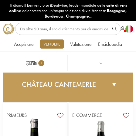
Ti diamo il benvenuto su iDealwine, leader mondiale delle
aste di vini
online
ed enoteca con un'ampia selezione di vini francesi:
Borgogna
,
Bordeaux
,
Champagne
...
Acquistare
Valutazione
Enciclopedia
VENDERE
Filtri
1
CHÂTEAU CANTEMERLE
▼
Cru Classé nel 1855, Château Cantemerle
possiede un vigneto situato su parcelle di ghiaia
fine che costeggiano l'estuario della Gironda. Le
PRIMEURS
E-COMMERCE
prime tracce di una produzione vinicola in
quest’area risalgono circa al 1350. Oggi la tenuta
appartiene al Groupe des Mutuelles d'Assurances