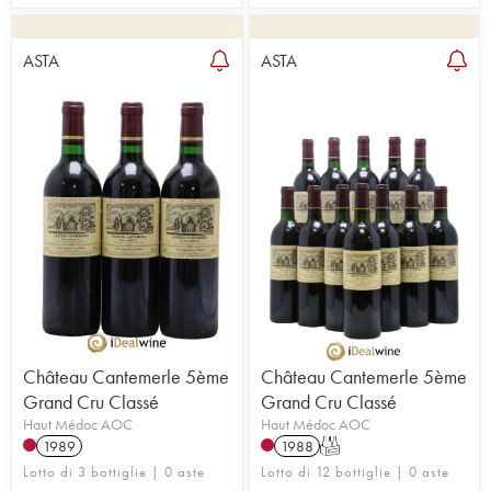
ASTA
ASTA
Château Cantemerle 5ème
Château Cantemerle 5ème
Grand Cru Classé
Grand Cru Classé
Haut Médoc AOC
Haut Médoc AOC
1989
1988
T
Lotto di 3 bottiglie | 0 aste
Lotto di 12 bottiglie | 0 aste