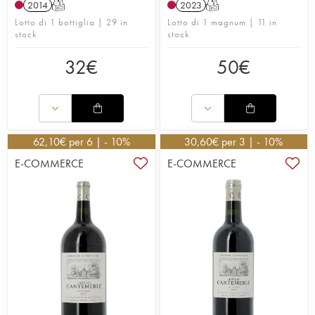
2014
T
2023
T
Lotto di 1 bottiglia | 29 in
Lotto di 1 magnum | 11 in
stock
stock
32
€
50
€
62,10
€
per 6 | - 10%
30,60
€
per 3 | - 10%
E-COMMERCE
E-COMMERCE