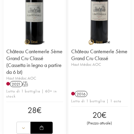
Château Cantemerle 5ème
Château Cantemerle 5ème
Grand Cru Classé
Grand Cru Classé
(Cassetta in legno a partire
Haut Médoc AOC
da 6 bt)
Haut Médoc AOC
2021
T
Lotto di 1 bottiglia | 60+ in
2016
stock
Lotto di 1 bottiglia | 1 asta
28
€
20
€
(
Prezzo attuale
)