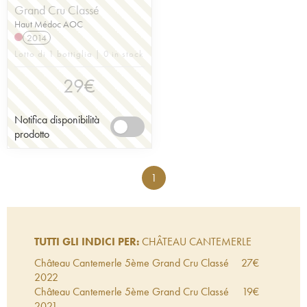
Grand Cru Classé
Haut Médoc AOC
2014
Lotto di 1 bottiglia | 0 in stock
29
€
Notifica disponibilità
prodotto
1
TUTTI GLI INDICI PER:
CHÂTEAU CANTEMERLE
Château Cantemerle 5ème Grand Cru Classé
27
€
2022
Château Cantemerle 5ème Grand Cru Classé
19
€
2021