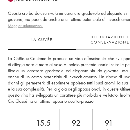
Questo cru bordolese rivela un carattere gradevole ed elegante sin
giovane, ma possiede anche di un ottimo potenziale di invecchiame
Maggiori informazioni
DEGUSTAZIONE E
LA CUVÉE
CONSERVAZIONE
Lo Château Cantemerle produce un vino affascinante che sviluppa 
di ciliegia nera e mora al naso Al palato presenta tannini setosi e pers
Rivela un carattere gradevole ed elegante sin da giovane, ma 
anche di un ottimo potenziale di invecchiamento. Un riposo di una
d’anni gli permetterà di esprimere appieno tutti i suoi aromi, la sua i
e la sua complessità. Per la gioia degli appassionati, in queste ultim
questo vino ha sviluppato un carattere più morbido e vellutato. Inoltr
Cru Classé ha un ottimo rapporto qualità-prezzo.
15.5
92
91