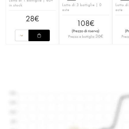
Lotto di 1 bottiglia | 60+
Lotto di 3 bottiglie | 0
Lotto di
in stock
aste
aste
28
€
108
€
(
Prezzo di riserva
)
(
P
36
€
Prezzo a bottiglia
Prezz