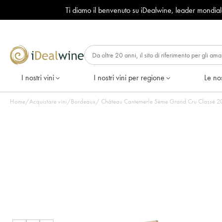
Ti diamo il benvenuto su iDealwine, leader mondia
I nostri vini
I nostri vini per regione
Le nos
Home
/
Acquistare vini
/
Bordeaux
/
Châte