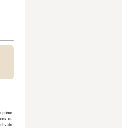
 prime 
ces du 
i vista 