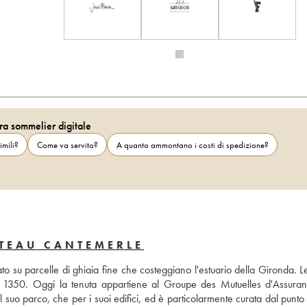
ra sommelier digitale
imili?
Come va servito?
A quanto ammontano i costi di spedizione?
TEAU CANTEMERLE
 su parcelle di ghiaia fine che costeggiano l'estuario della Gironda. Le
al 1350. Oggi la tenuta appartiene al Groupe des Mutuelles d'Assuran
 suo parco, che per i suoi edifici, ed è particolarmente curata dal punto d