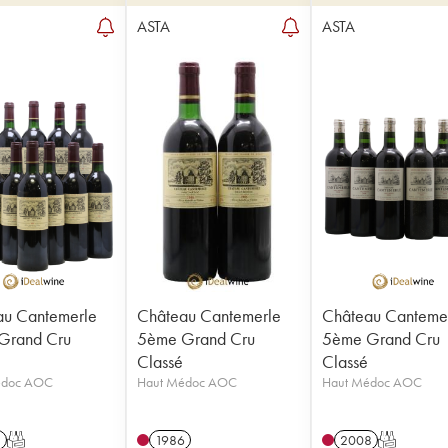
ASTA
ASTA
au Cantemerle
Château Cantemerle
Château Canteme
Grand Cru
5ème Grand Cru
5ème Grand Cru
Classé
Classé
édoc AOC
Haut Médoc AOC
Haut Médoc AOC
8
T
1986
2008
T