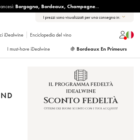
rancesi:
Borgogna
,
Bordeaux
,
Champagne
...
I prezzi sono visualizzati per una consegna in:
ici iDealwine
Enciclopedia del vino
I must-have iDealwine
🍇
Bordeaux En Primeurs
IL PROGRAMMA FEDELTÀ
IDEALWINE
AND
Sconto fedeltà
Ottieni dei buoni sconto con i tuoi acquisti!