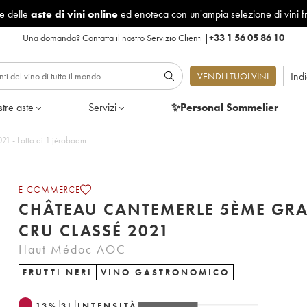
le delle
aste di vini online
ed enoteca con un'ampia selezione di vini f
Una domanda?
Contatta il nostro Servizio Clienti
|
+33 1 56 05 86 10
Ind
VENDI I TUOI VINI
tre aste
Servizi
✨Personal Sommelier
au Cantemerle 5ème Grand Cru Classé 2021 - Lotto di 1 jéroboam
E-COMMERCE
CHÂTEAU CANTEMERLE 5ÈME GR
CRU CLASSÉ 2021
Haut Médoc AOC
FRUTTI NERI
VINO GASTRONOMICO
13
%
3
L
INTENSITÀ