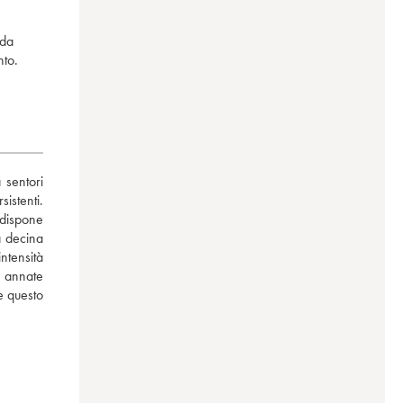
 da
nto.
sentori 
istenti. 
dispone 
 decina 
ntensità 
e annate 
e questo 