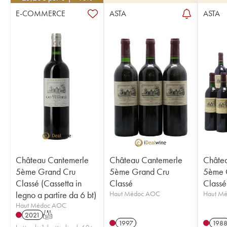
E-COMMERCE
ASTA
ASTA
Château Cantemerle
Château Cantemerle
Châte
5ème Grand Cru
5ème Grand Cru
5ème 
Classé (Cassetta in
Classé
Classé
legno a partire da 6 bt)
Haut Médoc AOC
Haut M
Haut Médoc AOC
2021
T
1997
198