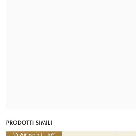
PRODOTTI SIMILI
25,20
€
per 6 | - 10%