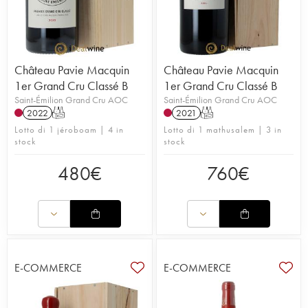
Château Pavie Macquin
Château Pavie Macquin
1er Grand Cru Classé B
1er Grand Cru Classé B
Saint-Émilion Grand Cru AOC
Saint-Émilion Grand Cru AOC
2022
T
2021
T
Lotto di 1 jéroboam | 4 in
Lotto di 1 mathusalem | 3 in
stock
stock
480
€
760
€
E-COMMERCE
E-COMMERCE