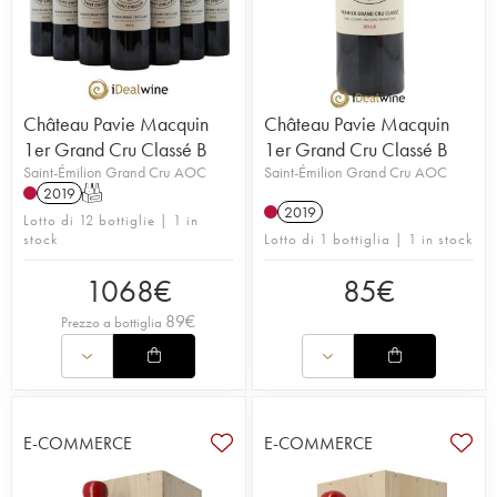
Per saperne di più sulla tenuta,
leggi l'articolo del
blog su Château Pavie Macquin.
Château Pavie Macquin
Château Pavie Macquin
1er Grand Cru Classé B
1er Grand Cru Classé B
Saint-Émilion Grand Cru AOC
Saint-Émilion Grand Cru AOC
2019
T
2019
Lotto di 12 bottiglie | 1 in
stock
Lotto di 1 bottiglia | 1 in stock
1068
€
85
€
89
€
Prezzo a bottiglia
E-COMMERCE
E-COMMERCE