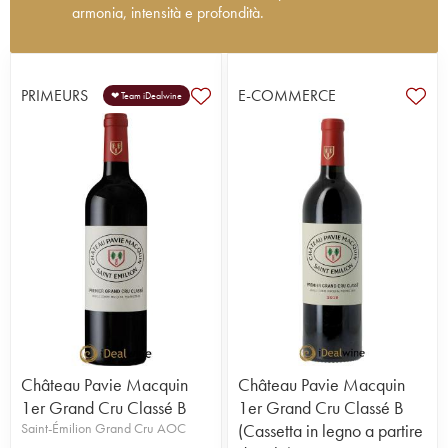
armonia, intensità e profondità.
Personaggio di spicco del vigneto di Saint-Émilion
fino all’inizio del XX secolo, Albert Macquin ha
lasciato un'impronta indelebile nella tenuta che
PRIMEURS
E-COMMERCE
❤ Team iDealwine
porta il suo nome. A lui si deve l’introduzione dei
portainnesti, che hanno contribuito a porre fine
alle devastazioni della fillossera. Situato in
posizione ideale sull'altopiano di Saint-Émilion, a
un'altitudine compresa tra i 75 e i 100 metri sul
livello del mare, il vigneto Pavie Macquin si
estende su una superficie di 15 ettari, in un unico
appezzamento. È circondato da vicini famosi:
Pavie a sud e Troplong Mondot a ovest.
Nel 1994, i nipoti di Albert Macquin, titolari della
tenuta, hanno nominato Nicolas Thienpont
direttore di Pavie-Macquin; attualmente coadiuvato
dal figlio Cyrille Thienpont. Il direttore lavora in
coppia con Stéphane Derenoncourt, che opera
Château Pavie Macquin
Château Pavie Macquin
nella tenuta già da diversi anni; il successo di Pavie
1er Grand Cru Classé B
1er Grand Cru Classé B
Macquin è il frutto della loro collaborazione.È stata
Saint-Émilion Grand Cru AOC
(Cassetta in legno a partire
realizzata una mappa del vigneto che ha