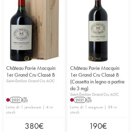
Château Pavie Macquin
Château Pavie Macquin
1er Grand Cru Classé B
1er Grand Cru Classé B
Saint-Émilion Grand Cru AOC
(Cassetta in legno a partire
da 3 mg)
Saint-Émilion Grand Cru AOC
2021
T
2021
T
Lotto di 1 jéroboam | 4 in
Lotto di 1 magnum | 39 in
stock
stock
380
€
190
€