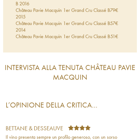
B
2016
Château Pavie Macquin 1er Grand Cru Classé B
79
€
2015
Château Pavie Macquin 1er Grand Cru Classé B
57
€
2014
Château Pavie Macquin 1er Grand Cru Classé B
51
€
2013
Château Pavie Macquin 1er Grand Cru Classé
63
€
B
2012
Château Pavie Macquin 1er Grand Cru Classé
63
€
INTERVISTA ALLA TENUTA
CHÂTEAU PAVIE
B
2011
MACQUIN
Château Pavie Macquin 1er Grand Cru Classé
106
€
B
2010
Château Pavie Macquin 1er Grand Cru Classé B
94
€
2009
Château Pavie Macquin 1er Grand Cru Classé B
75
€
L’OPINIONE DELLA CRITICA…
2008
Château Pavie Macquin 1er Grand Cru Classé
56
€
B
2007
BETTANE & DESSEAUVE
Château Pavie Macquin 1er Grand Cru Classé B
72
€
2006
Il vino presenta sempre un profilo generoso, con un sorso