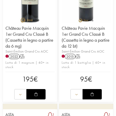
Château Pavie Macquin
Château Pavie Macquin
1er Grand Cru Classé B
1er Grand Cru Classé B
(Cassetta in legno a partire
(Cassetta in legno a partire
da 6 mg)
da 12 bt)
Saint-Émilion Grand Cru AOC
Saint-Émilion Grand Cru AOC
2022
T
2015
T
Lotto di 1 magnum | 60+ in
Lotto di 1 bottiglia | 60+ in
stock
stock
195
€
95
€
ASTA
ASTA
1
1