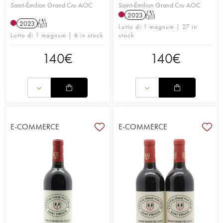
Saint-Émilion Grand Cru AOC
Saint-Émilion Grand Cru AOC
2023
T
2023
T
Lotto di 1 magnum | 27 in
Lotto di 1 magnum | 6 in stock
stock
140
€
140
€
E-COMMERCE
E-COMMERCE