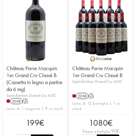
Château Pavie Macquin
Château Pavie Macquin
1er Grand Cru Classé B
1er Grand Cru Classé B
(Cassetta in legno a partire
Saint-Émilion Grand Cru AOC
da 6 mg)
Saint-Émilion Grand Cru AOC
2018
T
2018
T
Lotto di 12 bottiglie | 1 in
Lotto di 1 magnum | 9 in stock
stock
199
€
1080
€
90
€
Prezzo a bottiglia