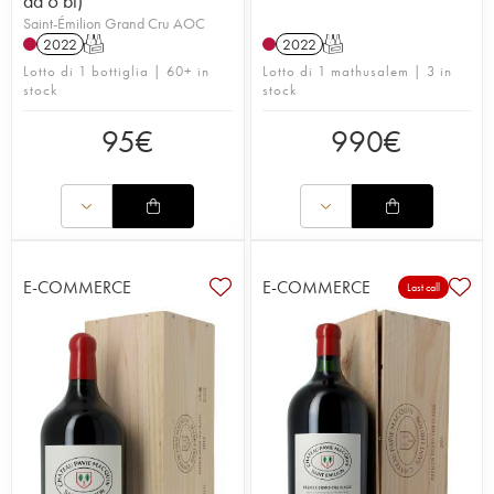
da 6 bt)
Saint-Émilion Grand Cru AOC
2022
T
2022
T
Lotto di 1 bottiglia | 60+ in
Lotto di 1 mathusalem | 3 in
stock
stock
95
€
990
€
E-COMMERCE
E-COMMERCE
Last call