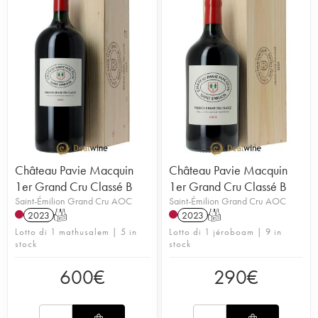
Château Pavie Macquin
Château Pavie Macquin
1er Grand Cru Classé B
1er Grand Cru Classé B
Saint-Émilion Grand Cru AOC
Saint-Émilion Grand Cru AOC
2023
T
2023
T
Lotto di 1 mathusalem | 5 in
Lotto di 1 jéroboam | 9 in
stock
stock
600
€
290
€