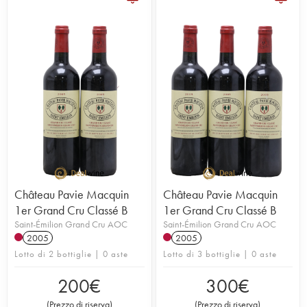
Château Pavie Macquin
Château Pavie Macquin
1er Grand Cru Classé B
1er Grand Cru Classé B
Saint-Émilion Grand Cru AOC
Saint-Émilion Grand Cru AOC
2005
2005
Lotto di 2 bottiglie | 0 aste
Lotto di 3 bottiglie | 0 aste
200
€
300
€
(
Prezzo di riserva
)
(
Prezzo di riserva
)