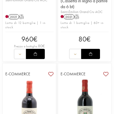
Saint-Émilion Grand Cru AOC
(Cassetta in legno a partire
da 6 bt)
Saint-Émilion Grand Cru AOC
2021
T
2021
T
Lotto di 12 bottiglie | 1 in
Lotto di 1 bottiglia | 60+ in
stock
stock
960
€
80
€
80
€
Prezzo a bottiglia
E-COMMERCE
E-COMMERCE