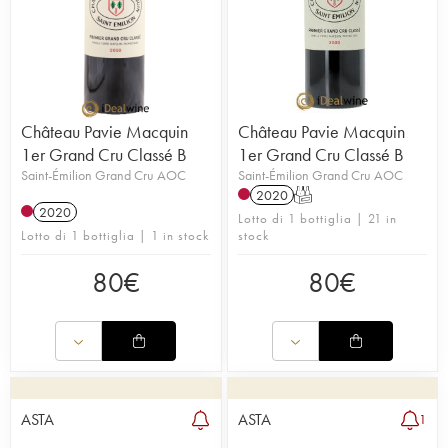
Château Pavie Macquin
Château Pavie Macquin
1er Grand Cru Classé B
1er Grand Cru Classé B
Saint-Émilion Grand Cru AOC
Saint-Émilion Grand Cru AOC
2020
T
2020
Lotto di 1 bottiglia | 21 in
Lotto di 1 bottiglia | 1 in stock
stock
80
€
80
€
ASTA
ASTA
1