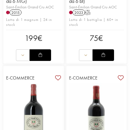
da 6 MG)
da 6 bt)
Saint-Émilion Grand Cru AOC
Saint-Émilion Grand Cru AOC
2015
2023
T
Lotto di 1 magnum | 24 in
Lotto di 1 bottiglia | 60+ in
stock
stock
199
€
75
€
E-COMMERCE
E-COMMERCE