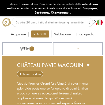
Ti diamo il benvenuto su iDealwine, leader mondiale delle
aste di vini
online
ed enoteca con un'ampia selezione di vini francesi:
Borgogna
,
Bordeaux
,
Champagne
...
Acquistare
Valutazione
Enciclopedia
VENDERE
Filtri
1
CHÂTEAU PAVIE MACQUIN
▼
★ Tenuta partner
Questo Premier Grand Cru Classé si trova in una
splendida posizione sull'altopiano di Saint-Émilion
e può contare su eccezionali terreni di natura
argilloso-calcarea. La qualità dei vini è
unanimemente riconosciuta ed esprime finezza,