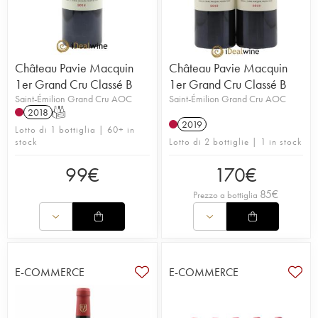
Château Pavie Macquin
Château Pavie Macquin
1er Grand Cru Classé B
1er Grand Cru Classé B
Saint-Émilion Grand Cru AOC
Saint-Émilion Grand Cru AOC
2018
T
2019
Lotto di 1 bottiglia | 60+ in
stock
Lotto di 2 bottiglie | 1 in stock
99
€
170
€
85
€
Prezzo a bottiglia
E-COMMERCE
E-COMMERCE