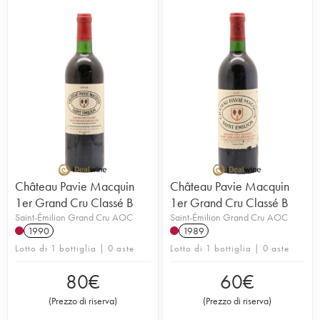
Château Pavie Macquin
Château Pavie Macquin
1er Grand Cru Classé B
1er Grand Cru Classé B
Saint-Émilion Grand Cru AOC
Saint-Émilion Grand Cru AOC
1990
1989
Lotto di 1 bottiglia | 0 aste
Lotto di 1 bottiglia | 0 aste
80
€
60
€
(
Prezzo di riserva
)
(
Prezzo di riserva
)