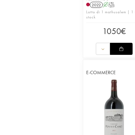
2022
A
T
Lotto di 1 mathusalem | 1 
stock
1050
€
E-COMMERCE