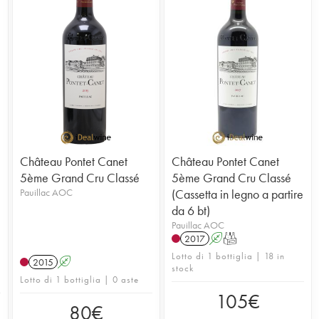
Château Pontet Canet
Château Pontet Canet
5ème Grand Cru Classé
5ème Grand Cru Classé
Pauillac AOC
(Cassetta in legno a partire
da 6 bt)
Pauillac AOC
2017
A
T
Lotto di 1 bottiglia | 18 in
2015
A
stock
Lotto di 1 bottiglia | 0 aste
105
€
80
€