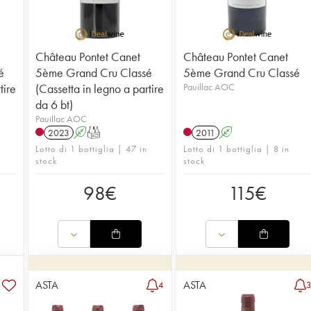
Château Pontet Canet
Château Pontet Canet
é
5ème Grand Cru Classé
5ème Grand Cru Classé
tire
(Cassetta in legno a partire
Pauillac AOC
da 6 bt)
Pauillac AOC
2023
A
T
2011
A
Lotto di 1 bottiglia | 47 in
Lotto di 1 bottiglia | 8 in
stock
stock
98
€
115
€
ASTA
ASTA
4