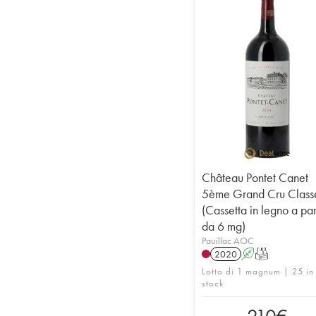
Château Pontet Canet
5ème Grand Cru Class
(Cassetta in legno a par
da 6 mg)
Pauillac AOC
2020
A
T
Lotto di 1 magnum | 25 in
stock