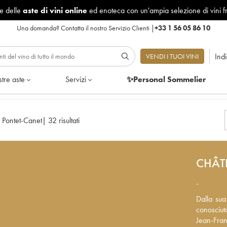
le delle
aste di vini online
ed enoteca con un'ampia selezione di vini f
Una domanda?
Contatta il nostro Servizio Clienti
|
+33 1 56 05 86 10
Ind
VENDI I TUOI VINI
tre aste
Servizi
✨Personal Sommelier
 Pontet-Canet
|
32 risultati
CHÂT
-
Dalla sua
Dalla sua
conosciuto
conosciuto
Jean-Fran
Jean-Fra