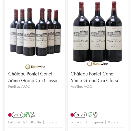
Château Pontet Canet
Château Pontet Canet
5ème Grand Cru Classé
5ème Grand Cru Classé
Pauillac AOC
Pauillac AOC
2011
A
T
2020
A
T
Lotto di 6 bottiglie | 1 asta
Lotto di 3 magnum | 0 aste