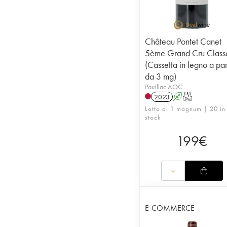
Château Pontet Canet
5ème Grand Cru Class
(Cassetta in legno a par
da 3 mg)
Pauillac AOC
2023
A
T
Lotto di 1 magnum | 20 in
stock
199
€
E-COMMERCE