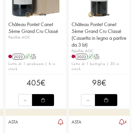
Château Pontet Canet
Château Pontet Canet
5ème Grand Cru Classé
5ème Grand Cru Classé
Pauillac AOC
(Cassetta in legno a partire
da 3 bt)
Pauillac AOC
2023
A
T
2023
A
T
Lotto di 1 jéroboam | 6 in
Lotto di 1 bottiglia | 30 in
stock
stock
405
€
98
€
ASTA
ASTA
3
4