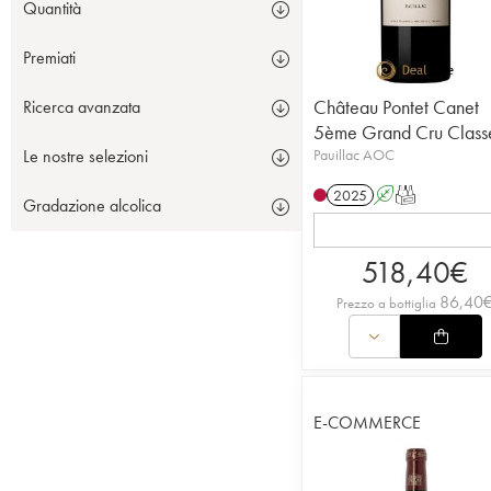
Quantità
Premiati
Château Pontet Canet
Ricerca avanzata
5ème Grand Cru Class
Pauillac AOC
Le nostre selezioni
2025
A
T
Gradazione alcolica
518,40
€
86,40
Prezzo a bottiglia
E-COMMERCE