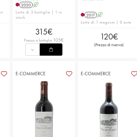
2020
A
in
Lotto di 3 bottiglie | 1 in
2017
A
stock
Lotto di 1 magnum | 0 aste
315
€
120
€
105
€
Prezzo a bottiglia
(
Prezzo di riserva
)
E-COMMERCE
E-COMMERCE