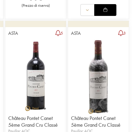
(
Prezzo di riserva
)
ASTA
ASTA
6
5
3
Château Pontet Canet
Château Pontet Canet
5ème Grand Cru Classé
5ème Grand Cru Classé
Pauillac AOC
Pauillac AOC