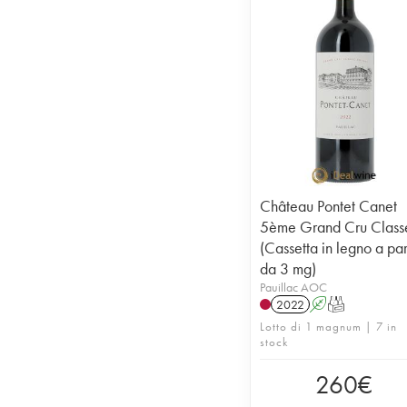
Château Pontet Canet
5ème Grand Cru Class
(Cassetta in legno a par
da 3 mg)
Pauillac AOC
2022
A
T
Lotto di 1 magnum | 7 in
stock
260
€