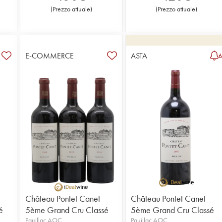
(
Prezzo attuale
)
(
Prezzo attuale
)
E-COMMERCE
ASTA
Château Pontet Canet
Château Pontet Canet
é
5ème Grand Cru Classé
5ème Grand Cru Classé
Pauillac AOC
Pauillac AOC