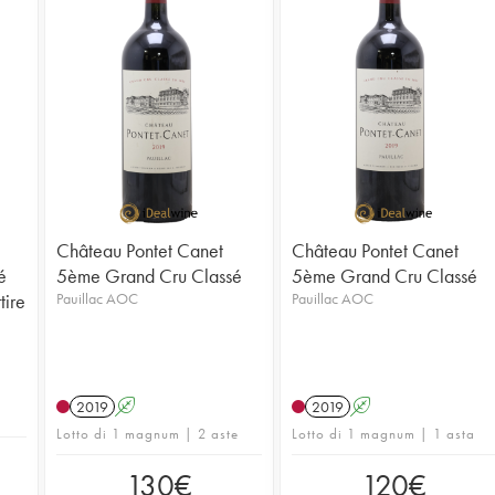
Château Pontet Canet
Château Pontet Canet
é
5ème Grand Cru Classé
5ème Grand Cru Classé
tire
Pauillac AOC
Pauillac AOC
2019
A
2019
A
Lotto di 1 magnum | 2 aste
Lotto di 1 magnum | 1 asta
130
€
120
€