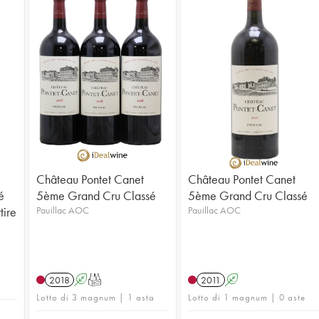
Château Pontet Canet
Château Pontet Canet
é
5ème Grand Cru Classé
5ème Grand Cru Classé
tire
Pauillac AOC
Pauillac AOC
2018
A
T
2011
A
Lotto di 3 magnum | 1 asta
Lotto di 1 magnum | 0 aste