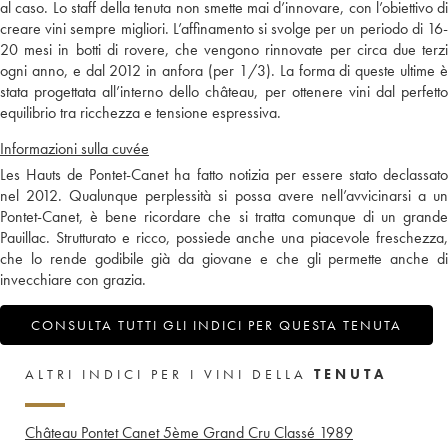
al caso. Lo staff della tenuta non smette mai d’innovare, con l’obiettivo di
creare vini sempre migliori. L’affinamento si svolge per un periodo di 16-
20 mesi in botti di rovere, che vengono rinnovate per circa due terzi
ogni anno, e dal 2012 in anfora (per 1/3). La forma di queste ultime è
stata progettata all’interno dello château, per ottenere vini dal perfetto
equilibrio tra ricchezza e tensione espressiva.
Informazioni sulla cuvée
Les Hauts de Pontet-Canet ha fatto notizia per essere stato declassato
nel 2012. Qualunque perplessità si possa avere nell’avvicinarsi a un
Pontet-Canet, è bene ricordare che si tratta comunque di un grande
Pauillac. Strutturato e ricco, possiede anche una piacevole freschezza,
che lo rende godibile già da giovane e che gli permette anche di
invecchiare con grazia.
CONSULTA TUTTI GLI INDICI PER QUESTA TENUTA
ALTRI INDICI PER I VINI DELLA
TENUTA
Château Pontet Canet 5ème Grand Cru Classé
1989