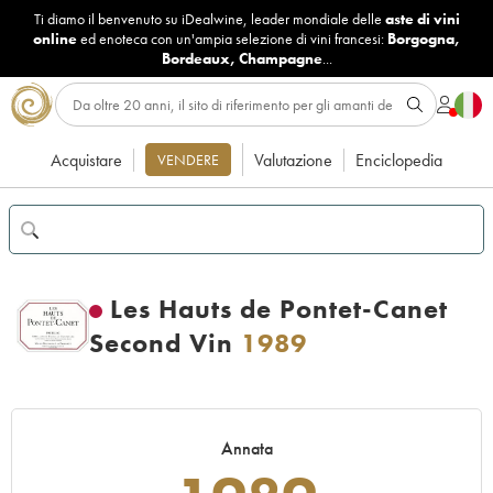
Ti diamo il benvenuto su iDealwine, leader mondiale delle
aste di vini
online
ed enoteca con un'ampia selezione di vini francesi:
Borgogna
,
Bordeaux
,
Champagne
...
Acquistare
Valutazione
Enciclopedia
VENDERE
Les Hauts de Pontet-Canet
Second Vin
1989
Annata