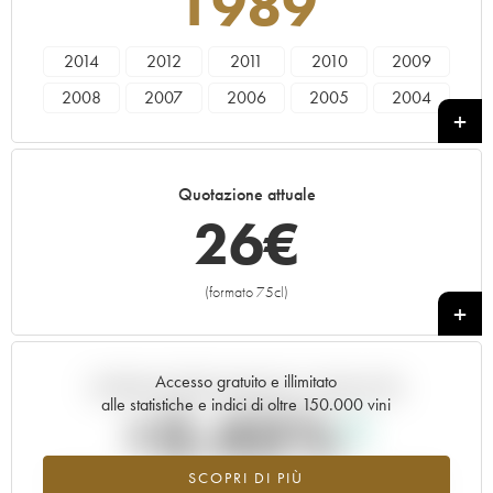
1989
2014
2012
2011
2010
2009
2008
2007
2006
2005
2004
2003
2002
2001
2000
1999
1998
1997
1996
1995
1994
Quotazione attuale
1993
1992
1991
1990
1989
26
€
1988
1987
1986
1985
1984
(formato 75cl)
+
Accesso gratuito e illimitato
Andamento della quotazione in tempo reale
alle statistiche e indici di oltre 150.000 vini
+3.45%
SCOPRI DI PIÙ
Valore in aumento per l'annata 1989 nel 2026 rispetto al 2025