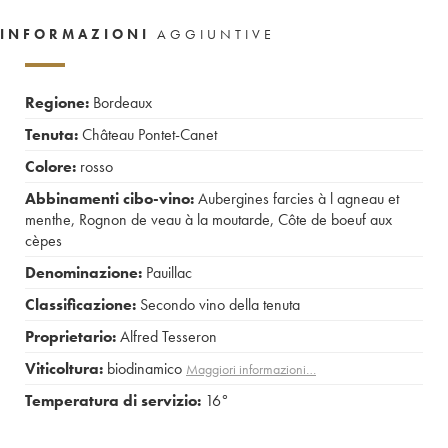
INFORMAZIONI
AGGIUNTIVE
Regione:
Bordeaux
Tenuta:
Château Pontet-Canet
Colore:
rosso
Abbinamenti cibo-vino:
Aubergines farcies à l agneau et
menthe
,
Rognon de veau à la moutarde
,
Côte de boeuf aux
cèpes
Denominazione:
Pauillac
Classificazione:
Secondo vino della tenuta
Proprietario:
Alfred Tesseron
Viticoltura:
biodinamico
Maggiori informazioni…
Temperatura di servizio:
16°