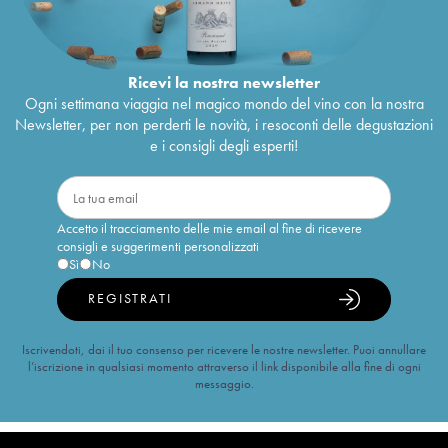
Ricevi la nostra newsletter
Ogni settimana viaggia nel magico mondo del vino con la nostra
Newsletter, per non perderti le novità, i resoconti delle degustazioni
e i consigli degli esperti!
Accetto il tracciamento delle mie email al fine di ricevere
consigli e suggerimenti personalizzati
Sì
No
REGISTRATI
Iscrivendoti, dai il tuo consenso per ricevere le nostre newsletter. Puoi annullare
l’iscrizione in qualsiasi momento attraverso il link disponibile alla fine di ogni
messaggio.