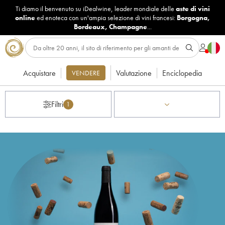
Ti diamo il benvenuto su iDealwine, leader mondiale delle
aste di vini
online
ed enoteca con un'ampia selezione di vini francesi:
Borgogna
,
Bordeaux
,
Champagne
...
Acquistare
Valutazione
Enciclopedia
VENDERE
Filtri
1