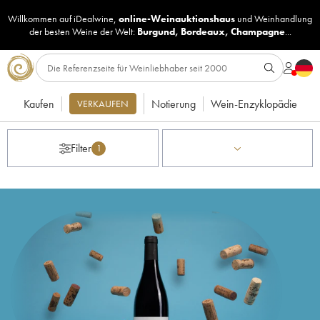
Willkommen auf iDealwine,
online-Weinauktionshaus
und
Weinhandlung
der besten Weine der Welt:
Burgund
,
Bordeaux
,
Champagne
...
Kaufen
Notierung
Wein-Enzyklopädie
VERKAUFEN
Filter
1