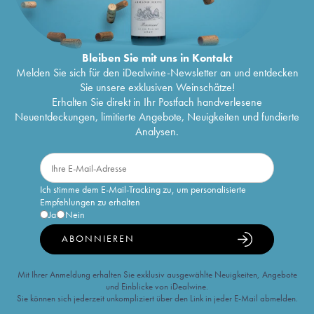
Bleiben Sie mit uns in Kontakt
Melden Sie sich für den iDealwine-Newsletter an und entdecken
Sie unsere exklusiven Weinschätze!
Erhalten Sie direkt in Ihr Postfach handverlesene
Neuentdeckungen, limitierte Angebote, Neuigkeiten und fundierte
Analysen.
Ich stimme dem E-Mail-Tracking zu, um personalisierte
Empfehlungen zu erhalten
Ja
Nein
ABONNIEREN
Mit Ihrer Anmeldung erhalten Sie exklusiv ausgewählte Neuigkeiten, Angebote
und Einblicke von iDealwine.
Sie können sich jederzeit unkompliziert über den Link in jeder E-Mail abmelden.