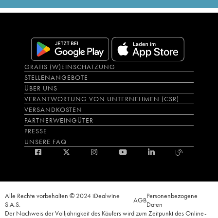
GRATIS (W)EINSCHÄTZUNG
STELLENANGEBOTE
ÜBER UNS
VERANTWORTUNG VON UNTERNEHMEN (CSR)
VERSANDKOSTEN
PARTNERWEINGÜTER
PRESSE
UNSERE FAQ
Alle Rechte vorbehalten © 2024 iDealwine
Personenbezogene
AGB
S.A.S.
Daten
Der Nachweis der Volljährigkeit des Käufers wird zum Zeitpunkt des Online-