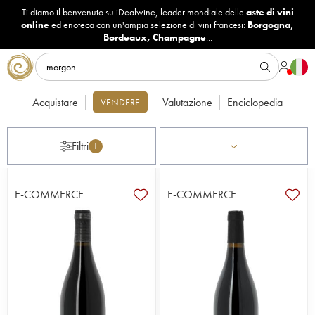
Ti diamo il benvenuto su iDealwine, leader mondiale delle
aste di vini
online
ed enoteca con un'ampia selezione di vini francesi:
Borgogna
,
Bordeaux
,
Champagne
...
Acquistare
Valutazione
Enciclopedia
VENDERE
Filtri
1
E-COMMERCE
E-COMMERCE