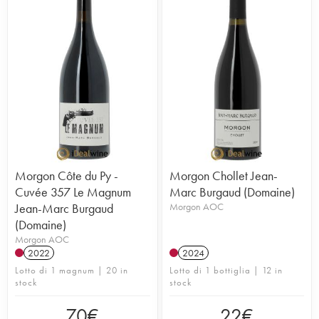
Morgon Côte du Py -
Morgon Chollet Jean-
Cuvée 357 Le Magnum
Marc Burgaud (Domaine)
Jean-Marc Burgaud
Morgon AOC
(Domaine)
Morgon AOC
2022
2024
Lotto di 1 magnum | 20 in
Lotto di 1 bottiglia | 12 in
stock
stock
70
€
22
€