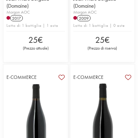
(Domaine)
(Domaine)
Morgon AOC
Morgon AOC
2017
2009
Lotto di 1 bottiglia | 1 asta
Lotto di 1 bottiglia | 0 aste
25
€
25
€
(
Prezzo attuale
)
(
Prezzo di riserva
)
E-COMMERCE
E-COMMERCE