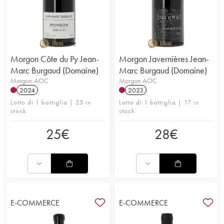
Morgon Côte du Py Jean-
Morgon Javernières Jean-
Marc Burgaud (Domaine)
Marc Burgaud (Domaine)
Morgon AOC
Morgon AOC
2024
2023
Lotto di 1 bottiglia | 25 in
Lotto di 1 bottiglia | 17 in
stock
stock
25
€
28
€
E-COMMERCE
E-COMMERCE