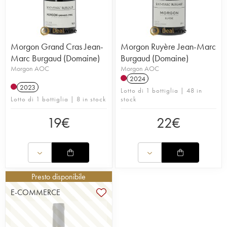
Morgon Grand Cras Jean-
Morgon Ruyère Jean-Marc
Marc Burgaud (Domaine)
Burgaud (Domaine)
Morgon AOC
Morgon AOC
2024
2023
Lotto di 1 bottiglia | 48 in
Lotto di 1 bottiglia | 8 in stock
stock
19
€
22
€
Presto disponibile
E-COMMERCE