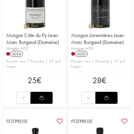
Morgon Côte du Py Jean-
Morgon Javernières Jean-
Marc Burgaud (Domaine)
Marc Burgaud (Domaine)
Morgon AOC
Morgon AOC
2024
2023
Posten von 1 Flasche | 25 auf
Posten von 1 Flasche | 17 auf
Lager
Lager
25
€
28
€
FESTPREISE
FESTPREISE