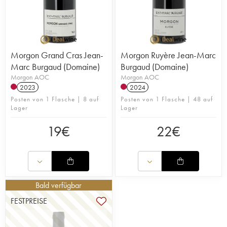
Morgon Grand Cras Jean-
Morgon Ruyère Jean-Marc
Marc Burgaud (Domaine)
Burgaud (Domaine)
Morgon AOC
Morgon AOC
2023
2024
Posten von 1 Flasche | 8 auf
Posten von 1 Flasche | 48 auf
Lager
Lager
19
€
22
€
Bald verfügbar
FESTPREISE