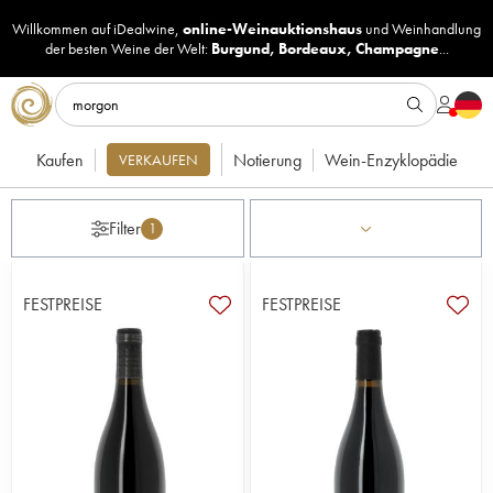
Willkommen auf iDealwine,
online-Weinauktionshaus
und
Weinhandlung
der besten Weine der Welt:
Burgund
,
Bordeaux
,
Champagne
...
Kaufen
Notierung
Wein-Enzyklopädie
VERKAUFEN
Filter
1
FESTPREISE
FESTPREISE