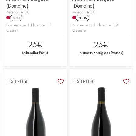
(Domaine)
(Domaine)
Morgon AOC
Morgon AOC
2017
2009
Posten von 1 Flasche | 1
Posten von 1 Flasche | 0
Gebot
Gebote
25
€
25
€
(
Aktueller Preis
)
(
Aktualisierung des Preises
)
FESTPREISE
FESTPREISE