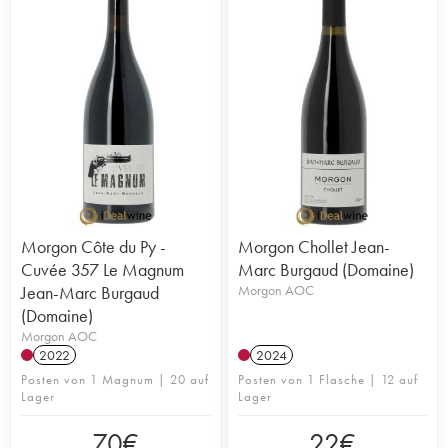
Morgon Côte du Py -
Morgon Chollet Jean-
Cuvée 357 Le Magnum
Marc Burgaud (Domaine)
Jean-Marc Burgaud
Morgon AOC
(Domaine)
Morgon AOC
2022
2024
Posten von 1 Magnum | 20 auf
Posten von 1 Flasche | 12 auf
Lager
Lager
70
€
22
€