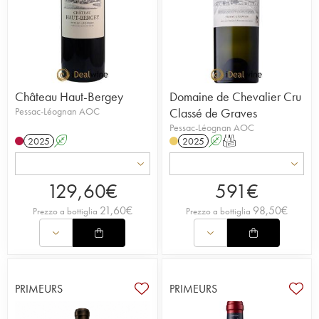
Château Haut-Bergey
Domaine de Chevalier Cru
Pessac-Léognan AOC
Classé de Graves
Pessac-Léognan AOC
2025
A
2025
A
T
129,60
€
591
€
21,60
€
98,50
€
Prezzo a bottiglia
Prezzo a bottiglia
PRIMEURS
PRIMEURS