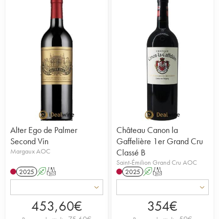
Alter Ego de Palmer
Château Canon la
Second Vin
Gaffelière 1er Grand Cru
Margaux AOC
Classé B
Saint-Émilion Grand Cru AOC
2025
A
T
2025
A
T
453,60
€
354
€