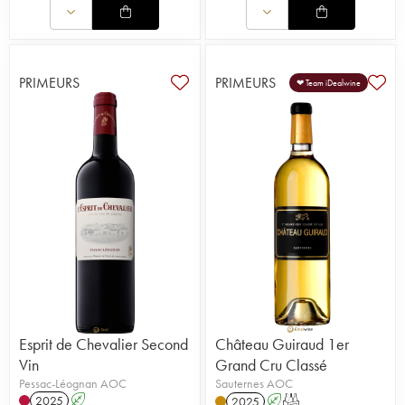
PRIMEURS
PRIMEURS
❤ Team iDealwine
Esprit de Chevalier Second
Château Guiraud 1er
Vin
Grand Cru Classé
Pessac-Léognan AOC
Sauternes AOC
2025
A
2025
A
T