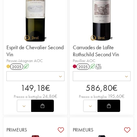
Esprit de Chevalier Second
Carruades de Lafite
Vin
Rothschild Second Vin
Pessac-Léognan AOC
Pauillac AOC
2025
A
2025
A
T
149,18
€
586,80
€
24,86
€
195,60
€
Prezzo a bottiglia
Prezzo a bottiglia
PRIMEURS
PRIMEURS