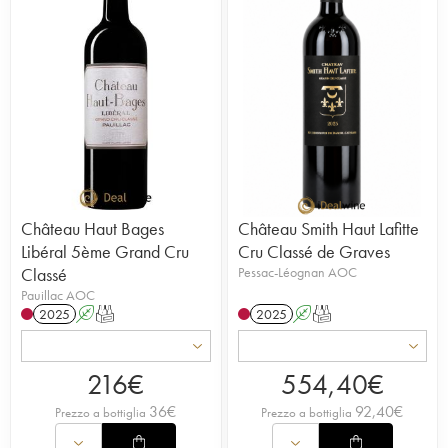
Château Haut Bages
Château Smith Haut Lafitte
Libéral 5ème Grand Cru
Cru Classé de Graves
Classé
Pessac-Léognan AOC
Pauillac AOC
2025
A
T
2025
A
T
216
€
554,40
€
36
€
92,40
€
Prezzo a bottiglia
Prezzo a bottiglia