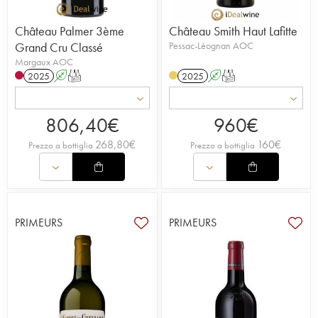
Château Palmer 3ème
Château Smith Haut Lafitte
Grand Cru Classé
Pessac-Léognan AOC
Margaux AOC
2025
A
T
2025
A
T
806,40
€
960
€
268,80
€
160
€
Prezzo a bottiglia
Prezzo a bottiglia
PRIMEURS
PRIMEURS