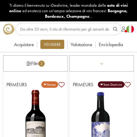
Ti diamo il benvenuto su iDealwine, leader mondiale delle
aste di vini
online
ed enoteca con un'ampia selezione di vini francesi:
Borgogna
,
Bordeaux
,
Champagne
...
Acquistare
Valutazione
Enciclopedia
VENDERE
Filtri
3
PRIMEURS
PRIMEURS
❤ Stampa
❤ Team iDealwine