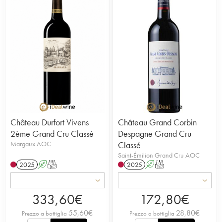
Château Durfort Vivens
Château Grand Corbin
2ème Grand Cru Classé
Despagne Grand Cru
Margaux AOC
Classé
Saint-Émilion Grand Cru AOC
2025
A
T
2025
A
T
333,60
€
172,80
€
55,60
€
28,80
€
Prezzo a bottiglia
Prezzo a bottiglia