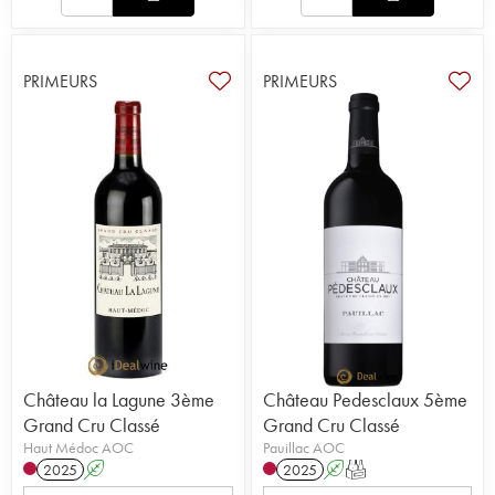
PRIMEURS
PRIMEURS
Château la Lagune 3ème
Château Pedesclaux 5ème
Grand Cru Classé
Grand Cru Classé
Haut Médoc AOC
Pauillac AOC
2025
A
2025
A
T