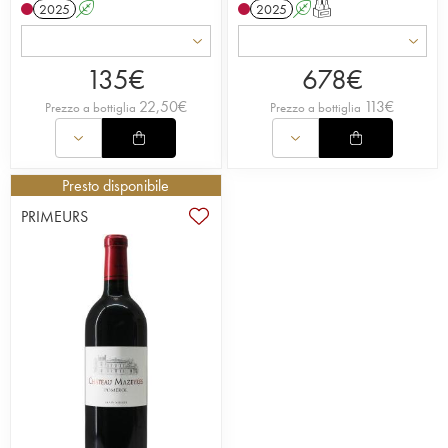
2025
A
2025
A
T
135
€
678
€
22,50
€
113
€
Prezzo a bottiglia
Prezzo a bottiglia
Presto disponibile
PRIMEURS