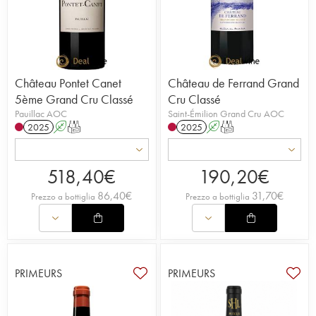
Château Pontet Canet
Château de Ferrand Grand
5ème Grand Cru Classé
Cru Classé
Pauillac AOC
Saint-Émilion Grand Cru AOC
2025
A
T
2025
A
T
518,40
€
190,20
€
86,40
€
31,70
€
Prezzo a bottiglia
Prezzo a bottiglia
PRIMEURS
PRIMEURS