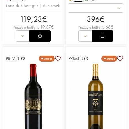
Lotto di 6 bottiglie | 6 in stock
119,23
€
396
€
19,87
€
66
€
Prezzo a bottiglia
Prezzo a bottiglia
PRIMEURS
PRIMEURS
❤ Stampa
❤ Stampa