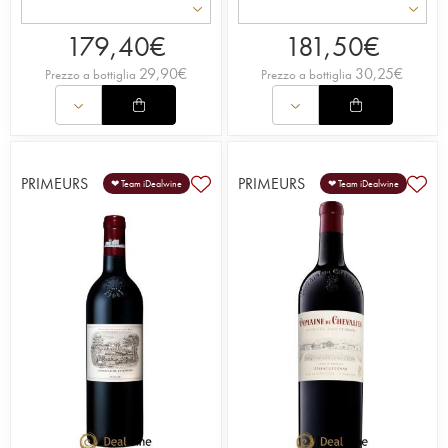
179,40
€
181,50
€
29,90
€
30,25
€
Prezzo a bottiglia
Prezzo a bottiglia
PRIMEURS
PRIMEURS
❤ Team iDealwine
❤ Team iDealwine