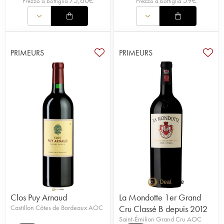
75,60
€
59
€
Prezzo a bottiglia
Prezzo a bottiglia
PRIMEURS
PRIMEURS
Clos Puy Arnaud
La Mondotte 1er Grand
Castillon Côtes de Bordeaux AOC
Cru Classé B depuis 2012
Saint-Émilion Grand Cru AOC