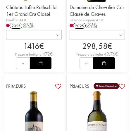
Château Lafite Rothschild
Domaine de Chevalier Cru
1er Grand Cru Classé
Classé de Graves
Pauillac AOC
Pessac-Léognan AOC
2025
A
T
2025
A
T
1416
€
298,58
€
472
€
49,76
€
Prezzo a bottiglia
Prezzo a bottiglia
PRIMEURS
PRIMEURS
❤ Team iDealwine