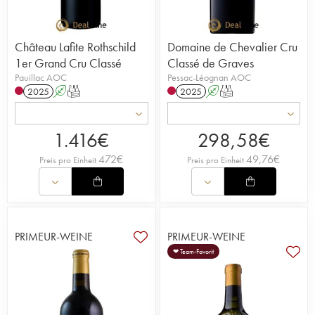
Château Lafite Rothschild
Domaine de Chevalier Cru
1er Grand Cru Classé
Classé de Graves
Pauillac AOC
Pessac-Léognan AOC
2025
A
T
2025
A
T
1.416
€
298,58
€
472
€
49,76
€
Preis pro Einheit
Preis pro Einheit
PRIMEUR-WEINE
PRIMEUR-WEINE
❤ Team-Favorit