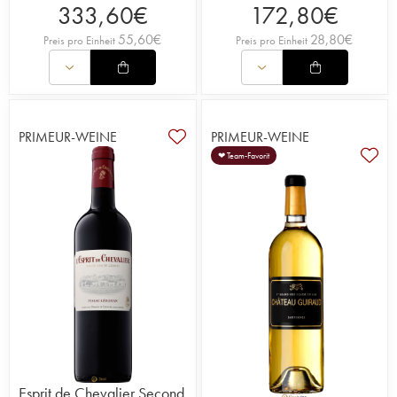
333,60
€
172,80
€
55,60
€
28,80
€
Preis pro Einheit
Preis pro Einheit
PRIMEUR-WEINE
PRIMEUR-WEINE
❤ Team-Favorit
Esprit de Chevalier Second