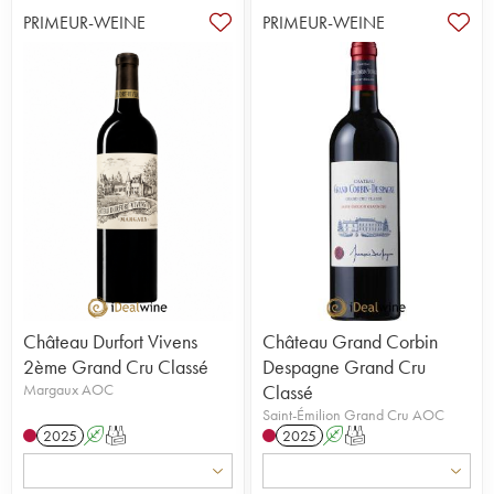
PRIMEUR-WEINE
PRIMEUR-WEINE
Château Durfort Vivens
Château Grand Corbin
2ème Grand Cru Classé
Despagne Grand Cru
Margaux AOC
Classé
Saint-Émilion Grand Cru AOC
2025
A
T
2025
A
T