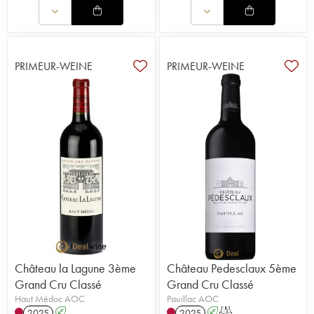
PRIMEUR-WEINE
PRIMEUR-WEINE
Château la Lagune 3ème
Château Pedesclaux 5ème
Grand Cru Classé
Grand Cru Classé
Haut Médoc AOC
Pauillac AOC
2025
A
2025
A
T