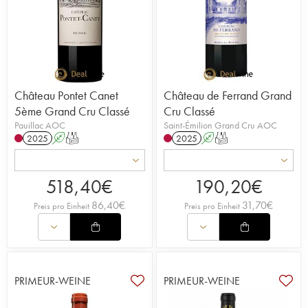
Château Pontet Canet
Château de Ferrand Grand
5ème Grand Cru Classé
Cru Classé
Pauillac AOC
Saint-Émilion Grand Cru AOC
2025
A
T
2025
A
T
518,40
€
190,20
€
86,40
€
31,70
€
Preis pro Einheit
Preis pro Einheit
PRIMEUR-WEINE
PRIMEUR-WEINE