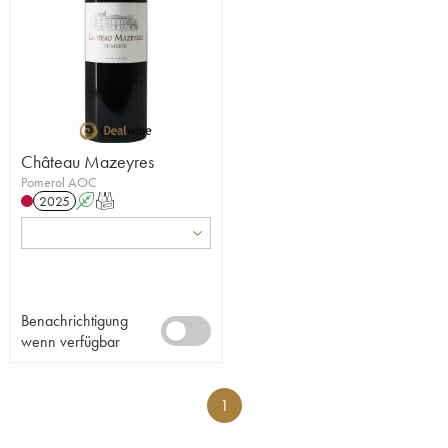
Château Mazeyres
Pomerol AOC
2025
A
T
Benachrichtigung
wenn verfügbar
1