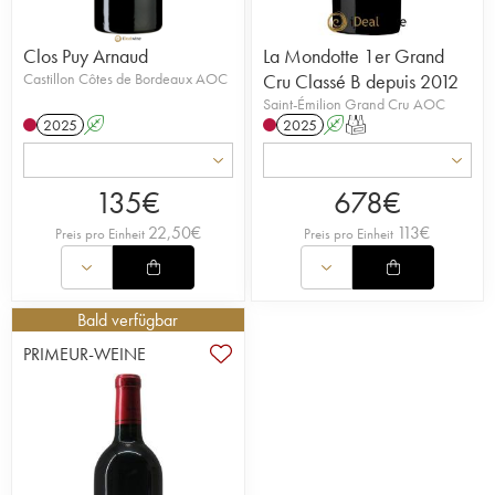
Clos Puy Arnaud
La Mondotte 1er Grand
Castillon Côtes de Bordeaux AOC
Cru Classé B depuis 2012
Saint-Émilion Grand Cru AOC
2025
A
2025
A
T
135
€
678
€
22,50
€
113
€
Preis pro Einheit
Preis pro Einheit
Bald verfügbar
PRIMEUR-WEINE