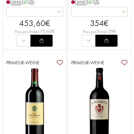
2025
A
T
2025
A
T
453,60
€
354
€
75,60
€
59
€
Preis pro Einheit
Preis pro Einheit
PRIMEUR-WEINE
PRIMEUR-WEINE