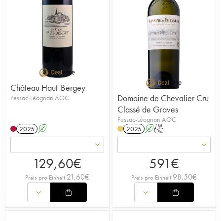
Château Haut-Bergey
Domaine de Chevalier Cru
Pessac-Léognan AOC
Classé de Graves
Pessac-Léognan AOC
2025
A
2025
A
T
129,60
€
591
€
21,60
€
98,50
€
Preis pro Einheit
Preis pro Einheit