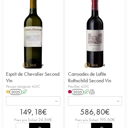
Esprit de Chevalier Second
Carruades de Lafite
Vin
Rothschild Second Vin
Pessac-Léognan AOC
Pauillac AOC
2025
A
2025
A
T
149,18
€
586,80
€
24,86
€
195,60
€
Preis pro Einheit
Preis pro Einheit