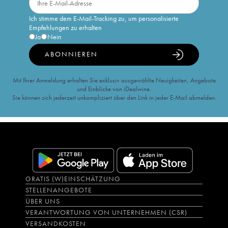
Ich stimme dem E-Mail-Tracking zu, um personalisierte
Empfehlungen zu erhalten
Ja
Nein
ABONNIEREN
Mit Ihrer Anmeldung erhalten Sie exklusiv ausgewählte Neuigkeiten, Angebote
und Einblicke von iDealwine.
Sie können sich jederzeit unkompliziert über den Link in jeder E-Mail abmelden.
GRATIS (W)EINSCHÄTZUNG
STELLENANGEBOTE
ÜBER UNS
VERANTWORTUNG VON UNTERNEHMEN (CSR)
VERSANDKOSTEN