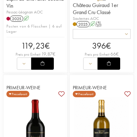
Château Guiraud 1er
Vin
Grand Cru Classé
Pessac-Léognan AOC
Sauternes AOC
2025
A
2025
A
T
Posten von 6 Flaschen | 6 auf
Lager
119,23
€
396
€
19,87
€
66
€
Preis pro Einheit
Preis pro Einheit
PRIMEUR-WEINE
PRIMEUR-WEINE
❤ Pressefavorit
❤ Pressefavorit