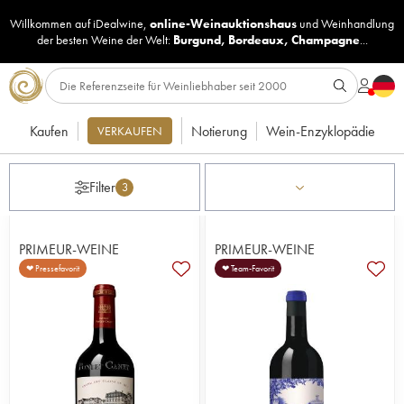
Willkommen auf iDealwine,
online-Weinauktionshaus
und
Weinhandlung
der besten Weine der Welt:
Burgund
,
Bordeaux
,
Champagne
...
Kaufen
Notierung
Wein-Enzyklopädie
VERKAUFEN
Filter
3
PRIMEUR-WEINE
PRIMEUR-WEINE
❤ Pressefavorit
❤ Team-Favorit