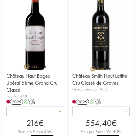
Château Haut Bages
Château Smith Haut Lafitte
Libéral 5ème Grand Cru
Cru Classé de Graves
Classé
Pessac-Léognan AOC
Pauillac AOC
2025
A
T
2025
A
T
216
€
554,40
€
36
€
92,40
€
Preis pro Einheit
Preis pro Einheit