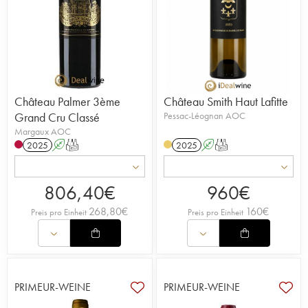
Château Palmer 3ème
Château Smith Haut Lafitte
Grand Cru Classé
Pessac-Léognan AOC
Margaux AOC
2025
A
T
2025
A
T
806,40
€
960
€
268,80
€
160
€
Preis pro Einheit
Preis pro Einheit
PRIMEUR-WEINE
PRIMEUR-WEINE