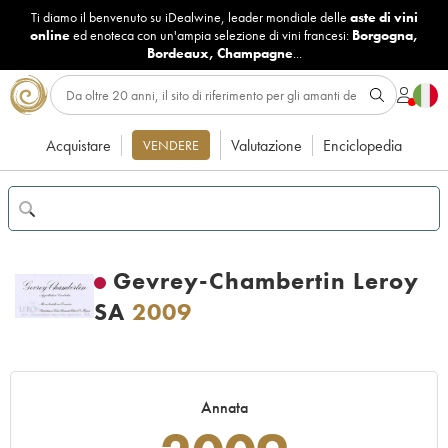
Ti diamo il benvenuto su iDealwine, leader mondiale delle
aste di vini
online
ed enoteca con un'ampia selezione di vini francesi:
Borgogna
,
Bordeaux
,
Champagne
...
Acquistare
Valutazione
Enciclopedia
VENDERE
Gevrey-Chambertin Leroy
SA
2009
Annata