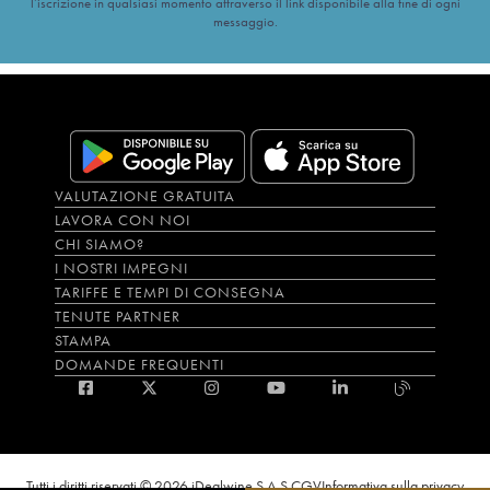
l’iscrizione in qualsiasi momento attraverso il link disponibile alla fine di ogni
messaggio.
VALUTAZIONE GRATUITA
LAVORA CON NOI
CHI SIAMO?
I NOSTRI IMPEGNI
TARIFFE E TEMPI DI CONSEGNA
TENUTE PARTNER
STAMPA
DOMANDE FREQUENTI
Tutti i diritti riservati © 2026 iDealwine S.A.S.
CGV
Informativa sulla privacy