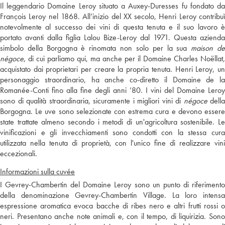
Il leggendario Domaine Leroy situato a Auxey-Duresses fu fondato da
François Leroy nel 1868. All’inizio del XX secolo, Henri Leroy contribuì
notevolmente al successo dei vini di questa tenuta e il suo lavoro è
portato avanti dalla figlia Lalou Bize-Leroy dal 1971. Questa azienda
simbolo della Borgogna è rinomata non solo per la sua
maison d
négoce
, di cui parliamo qui, ma anche per il Domaine Charles Noëllat,
acquistato dai proprietari per creare la propria tenuta. Henri Leroy, un
personaggio straordinario, ha anche co-diretto il Domaine de la
Romanée-Conti fino alla fine degli anni ’80. I vini del Domaine Leroy
sono di qualità straordinaria, sicuramente i migliori vini di
négoce
della
Borgogna. Le uve sono selezionate con estrema cura e devono essere
state trattate almeno secondo i metodi di un'agricoltura sostenibile. Le
vinificazioni e gli invecchiamenti sono condotti con la stessa cura
utilizzata nella tenuta di proprietà, con l'unico fine di realizzare vini
eccezionali.
Informazioni sulla cuvée
I Gevrey-Chambertin del Domaine Leroy sono un punto di riferimento
della denominazione Gevrey-Chambertin Village. La loro intensa
espressione aromatica evoca bacche di ribes nero e altri frutti rossi o
neri. Presentano anche note animali e, con il tempo, di liquirizia. Sono