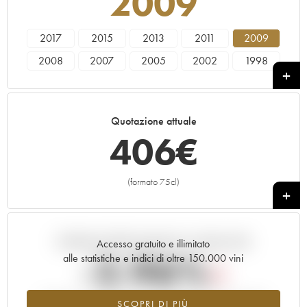
2009
2017
2015
2013
2011
2009
2008
2007
2005
2002
1998
1987
1983
1982
1979
1970
1967
1966
----
Quotazione attuale
406
€
(formato 75cl)
+
Andamento della quotazione in tempo reale
Accesso gratuito e illimitato
-2.96%
alle statistiche e indici di oltre 150.000 vini
Tendenza al ribasso per il valore dell'annata 2009 nel 2026
SCOPRI DI PIÙ