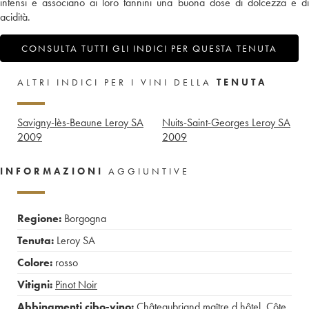
intensi e associano ai loro tannini una buona dose di dolcezza e di
acidità.
CONSULTA TUTTI GLI INDICI PER QUESTA TENUTA
ALTRI INDICI PER I VINI DELLA
TENUTA
Savigny-lès-Beaune Leroy SA
Nuits-Saint-Georges Leroy SA
2009
2009
INFORMAZIONI
AGGIUNTIVE
Regione:
Borgogna
Tenuta:
Leroy SA
Colore:
rosso
Vitigni:
Pinot Noir
Abbinamenti cibo-vino:
Châteaubriand maître d hôtel
,
Côte