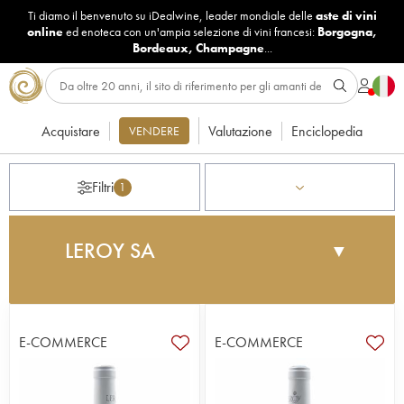
Ti diamo il benvenuto su iDealwine, leader mondiale delle
aste di vini
online
ed enoteca con un'ampia selezione di vini francesi:
Borgogna
,
Bordeaux
,
Champagne
...
Acquistare
Valutazione
Enciclopedia
VENDERE
Filtri
1
LEROY SA
▼
Il leggendario Domaine Leroy situato a Auxey-
Duresses fu fondato da François Leroy nel 1868.
All’inizio del XX secolo, Henri Leroy contribuì
E-COMMERCE
E-COMMERCE
notevolmente al successo dei vini di questa tenuta
e il suo lavoro è portato avanti dalla figlia Lalou
Bize-Leroy dal 1971. Questa azienda simbolo