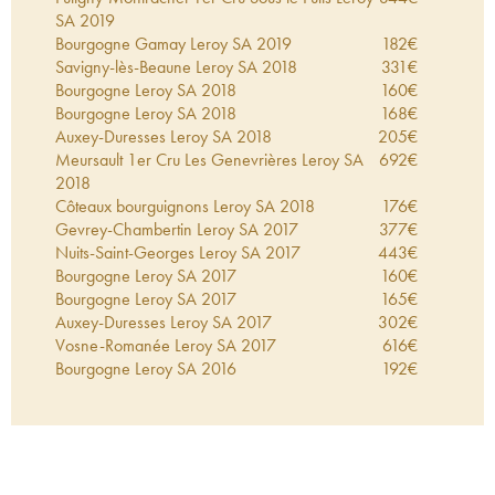
SA
2019
Bourgogne Gamay Leroy SA
2019
182
€
Savigny-lès-Beaune Leroy SA
2018
331
€
Bourgogne Leroy SA
2018
160
€
Bourgogne Leroy SA
2018
168
€
Auxey-Duresses Leroy SA
2018
205
€
Meursault 1er Cru Les Genevrières Leroy SA
692
€
2018
Côteaux bourguignons Leroy SA
2018
176
€
Gevrey-Chambertin Leroy SA
2017
377
€
Nuits-Saint-Georges Leroy SA
2017
443
€
Bourgogne Leroy SA
2017
160
€
Bourgogne Leroy SA
2017
165
€
Auxey-Duresses Leroy SA
2017
302
€
Vosne-Romanée Leroy SA
2017
616
€
Bourgogne Leroy SA
2016
192
€
Meursault Leroy SA
2016
379
€
Bourgogne Leroy SA
2015
188
€
Bourgogne Leroy SA
2015
176
€
Savigny-lès-Beaune 1er Cru Les Narbantons
401
€
Leroy SA
2015