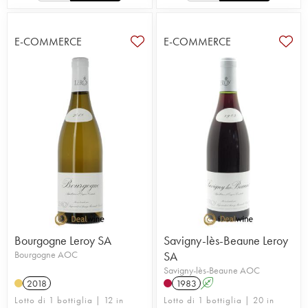
E-COMMERCE
E-COMMERCE
Bourgogne Leroy SA
Savigny-lès-Beaune Leroy
Bourgogne AOC
SA
Savigny-lès-Beaune AOC
2018
1983
A
Lotto di 1 bottiglia | 12 in
Lotto di 1 bottiglia | 20 in