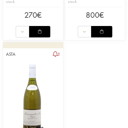
stock
stock
270
€
800
€
ASTA
2