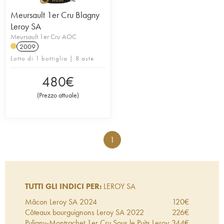
Meursault 1er Cru Blagny
Leroy SA
Meursault 1er Cru AOC
2009
Lotto di 1 bottiglia | 8 aste
480
€
(
Prezzo attuale
)
1
TUTTI GLI INDICI PER:
LEROY SA
Mâcon Leroy SA
2024
120
€
Côteaux bourguignons Leroy SA
2022
226
€
Puligny-Montrachet 1er Cru Sous le Puits Leroy
344
€