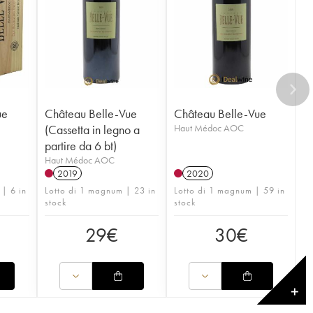
ue
Château Belle-Vue
Château Belle-Vue
(Cassetta in legno a
Haut Médoc AOC
partire da 6 bt)
Haut Médoc AOC
2019
2020
 | 6 in
Lotto di 1 magnum | 23 in
Lotto di 1 magnum | 59 in
stock
stock
29
€
30
€
✕