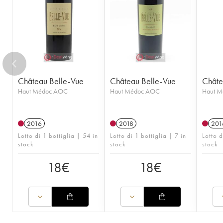
Château Belle-Vue
Château Belle-Vue
Châte
Haut Médoc AOC
Haut Médoc AOC
Haut 
2016
2018
201
Lotto di 1 bottiglia | 54 in
Lotto di 1 bottiglia | 7 in
Lotto d
stock
stock
stock
18
€
18
€