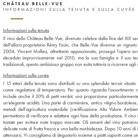
CHÂTEAU BELLE-VUE
INFORMAZIONI SULLA TENUTA E SULLA CUVÉE
Informazioni sulla tenuta
Il vino dello Château Belle-Vue, divenuto celebre dalla fine del XIX se
dell’allora proprietario Rémy Fouin, che Belle-Vue divenne un vigneto 
2004, Vincent Mulliez, altrettanto appassionato, proseguì l’opera av
deceduto improvvisamente nel 2010, ma la sua famiglia e il suo tea
tradizionali, questo ambizioso gruppo non esita tuttavia a ricorrere agli 
Informazioni sulla cuvée
I 15 ettari della tenuta sono distribuiti su uno splendido terroir situ
come regolatore di temperatura. Per quanto riguarda l’assortimento va
include anche il 30% di petit verdot, una proporzione particolarmente
un'elegante acidità. Una parte di carménère, antico vitigno bordolese, 
metodi dell’agricoltura sostenibile (certificazione Alto Valore Ambi
permettono di verificare e adattare ogni fase della produzione. Il vin
tostate per evitare note troppo marcate. Gli amanti del vino potrann
delicate note di frutta fresca e una bella morbidezza. Dopo 10 anni di 
attenuarsi. Vi consigliamo di degustarlo insieme a piatti saporiti come un 