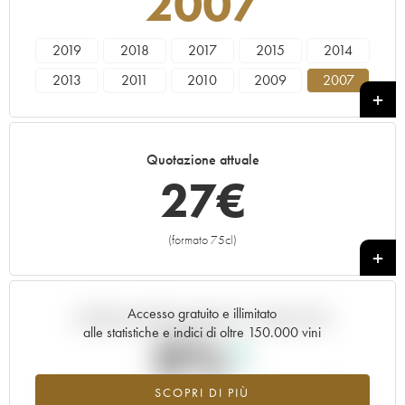
2007
2019
2018
2017
2015
2014
2013
2011
2010
2009
2007
2006
2005
2004
2003
2002
2000
1999
1979
Quotazione attuale
27
€
(formato 75cl)
+
Accesso gratuito e illimitato
Andamento della quotazione in tempo reale
alle statistiche e indici di oltre 150.000 vini
0%
SCOPRI DI PIÙ
Valore in aumento per l'annata 2007 nel 2026 rispetto al 2025