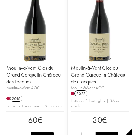
Moulin-à-Vent Clos du
Moulin-à-Vent Clos du
Grand Carquelin Château
Grand Carquelin Château
des Jacques
des Jacques
Moulin-à-Vent AOC
Moulin-à-Vent AOC
2022
2018
Lotto di 1 bottiglia | 36 in
Lotto di 1 magnum | 5 in stock
stock
60
€
30
€