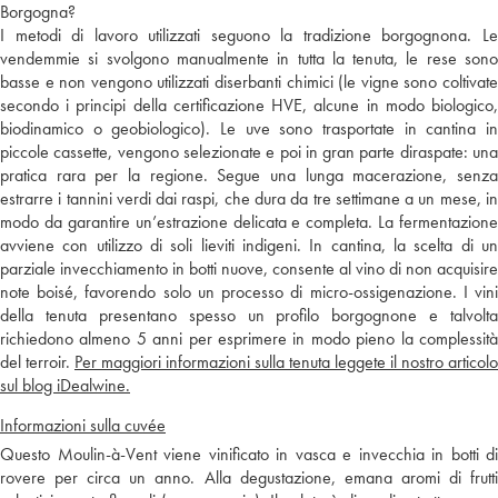
Borgogna?
I metodi di lavoro utilizzati seguono la tradizione borgognona. Le
vendemmie si svolgono manualmente in tutta la tenuta, le rese sono
basse e non vengono utilizzati diserbanti chimici (le vigne sono coltivate
secondo i principi della certificazione HVE, alcune in modo biologico,
biodinamico o geobiologico). Le uve sono trasportate in cantina in
piccole cassette, vengono selezionate e poi in gran parte diraspate: una
pratica rara per la regione. Segue una lunga macerazione, senza
estrarre i tannini verdi dai raspi, che dura da tre settimane a un mese, in
modo da garantire un’estrazione delicata e completa. La fermentazione
avviene con utilizzo di soli lieviti indigeni. In cantina, la scelta di un
parziale invecchiamento in botti nuove, consente al vino di non acquisire
note boisé, favorendo solo un processo di micro-ossigenazione. I vini
della tenuta presentano spesso un profilo borgognone e talvolta
richiedono almeno 5 anni per esprimere in modo pieno la complessità
del terroir.
Per maggiori informazioni sulla tenuta leggete il nostro articolo
sul blog iDealwine.
Informazioni sulla cuvée
Questo Moulin-à-Vent viene vinificato in vasca e invecchia in botti di
rovere per circa un anno. Alla degustazione, emana aromi di frutti