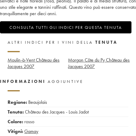
selvatici e note floreali (rosa, peonia). Il palato è di media struttura, con
uno stile elegante e tannini raffinati. Questo vino può essere conservato
tranquillamente per dieci anni.
CONSULTA TUTTI GLI INDICI PER QUESTA TENUTA
ALTRI INDICI PER I VINI DELLA
TENUTA
Moulin-à-Vent Château des
Morgon Côte du Py Château des
Jacques
2007
Jacques
2007
INFORMAZIONI
AGGIUNTIVE
Regione:
Beaujolais
Tenuta:
Château des Jacques - Louis Jadot
Colore:
rosso
Vitigni:
Gamay