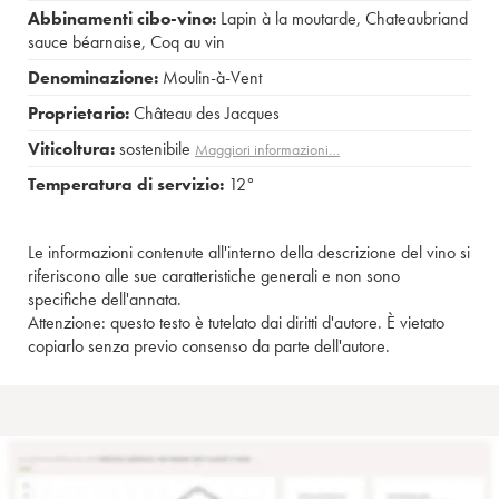
Abbinamenti cibo-vino:
Lapin à la moutarde
,
Chateaubriand
sauce béarnaise
,
Coq au vin
Denominazione:
Moulin-à-Vent
Proprietario:
Château des Jacques
Viticoltura:
sostenibile
Maggiori informazioni…
Temperatura di servizio:
12°
Le informazioni contenute all'interno della descrizione del vino si
riferiscono alle sue caratteristiche generali e non sono
specifiche dell'annata.
Attenzione: questo testo è tutelato dai diritti d'autore. È vietato
copiarlo senza previo consenso da parte dell'autore.