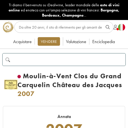
Ti diamo il benvenuto su iDealwine, leader mondiale delle
aste di vini
online
ed enoteca con un'ampia selezione di vini francesi:
Borgogna
,
Bordeaux
,
Champagne
...
Acquistare
Valutazione
Enciclopedia
VENDERE
Moulin-à-Vent Clos du Grand
Carquelin Château des Jacques
2007
Annata