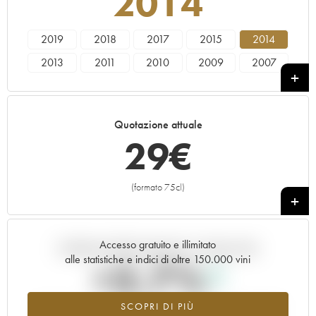
2014
2019
2018
2017
2015
2014
2013
2011
2010
2009
2007
2006
2005
2004
2003
2002
2000
1999
1979
Quotazione attuale
29
€
(formato 75cl)
+
Accesso gratuito e illimitato
Andamento della quotazione in tempo reale
alle statistiche e indici di oltre 150.000 vini
+3.7%
SCOPRI DI PIÙ
Valore in aumento per l'annata 2014 nel 2026 rispetto al 2025