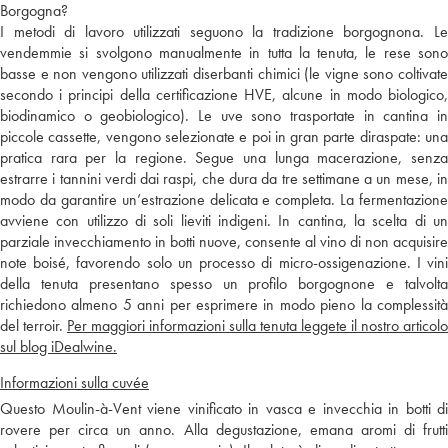
Borgogna?
I metodi di lavoro utilizzati seguono la tradizione borgognona. Le
vendemmie si svolgono manualmente in tutta la tenuta, le rese sono
basse e non vengono utilizzati diserbanti chimici (le vigne sono coltivate
secondo i principi della certificazione HVE, alcune in modo biologico,
biodinamico o geobiologico). Le uve sono trasportate in cantina in
piccole cassette, vengono selezionate e poi in gran parte diraspate: una
pratica rara per la regione. Segue una lunga macerazione, senza
estrarre i tannini verdi dai raspi, che dura da tre settimane a un mese, in
modo da garantire un’estrazione delicata e completa. La fermentazione
avviene con utilizzo di soli lieviti indigeni. In cantina, la scelta di un
parziale invecchiamento in botti nuove, consente al vino di non acquisire
note boisé, favorendo solo un processo di micro-ossigenazione. I vini
della tenuta presentano spesso un profilo borgognone e talvolta
richiedono almeno 5 anni per esprimere in modo pieno la complessità
del terroir.
Per maggiori informazioni sulla tenuta leggete il nostro articolo
sul blog iDealwine.
Informazioni sulla cuvée
Questo Moulin-à-Vent viene vinificato in vasca e invecchia in botti di
rovere per circa un anno. Alla degustazione, emana aromi di frutti