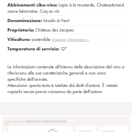
Abbinamenti cibo-vino:
Lapin à la moutarde
,
Chateaubriand
sauce béarnaise
,
Coq au vin
Denominazione:
Moulin-à-Vent
Proprietario:
Château des Jacques
Viticoltura:
sostenibile
Maggiori informazioni…
Temperatura di servizio:
12°
Le informazioni contenute all'interno della descrizione del vino si
riferiscono alle sue caratteristiche generali e non sono
specifiche dell'annata.
Attenzione: questo testo è tutelato dai diritti d'autore. È vietato
copiarlo senza previo consenso da parte dell'autore.