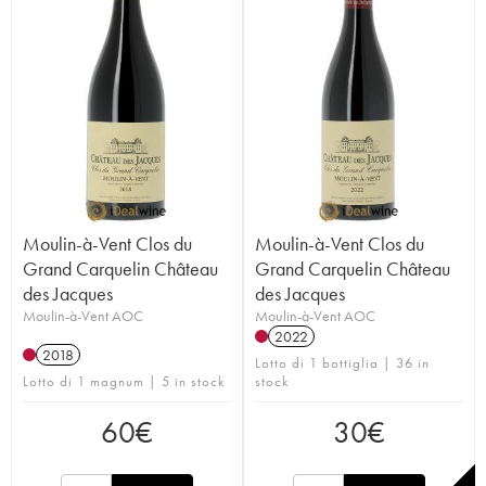
Moulin-à-Vent Clos du
Moulin-à-Vent Clos du
Grand Carquelin Château
Grand Carquelin Château
des Jacques
des Jacques
Moulin-à-Vent AOC
Moulin-à-Vent AOC
2022
2018
Lotto di 1 bottiglia | 36 in
Lotto di 1 magnum | 5 in stock
stock
60
€
30
€