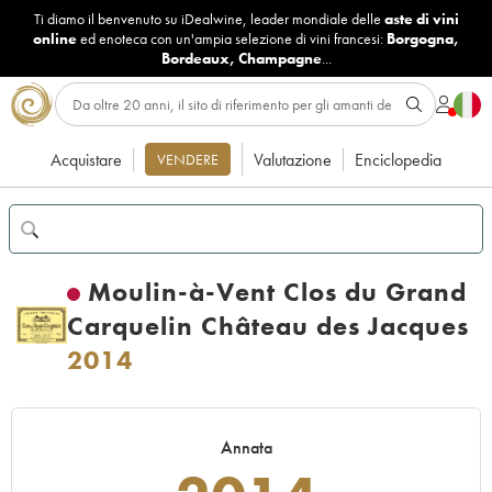
Ti diamo il benvenuto su iDealwine, leader mondiale delle
aste di vini
online
ed enoteca con un'ampia selezione di vini francesi:
Borgogna
,
Bordeaux
,
Champagne
...
Acquistare
Valutazione
Enciclopedia
VENDERE
Moulin-à-Vent Clos du Grand
Carquelin Château des Jacques
2014
Annata