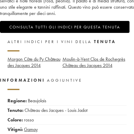
selvatici e note floreali (rosa, peonia). Il palato è di media struttura, con
uno stile elegante e tannini raffinati. Questo vino può essere conservato
tranquillamente per dieci anni.
CONSULTA TUTTI GLI INDICI PER QUESTA TENUTA
ALTRI INDICI PER I VINI DELLA
TENUTA
Morgon Côte du Py Château
Moulin-à-Vent Clos de Rochegrès
des Jacques
2014
Château des Jacques
2014
INFORMAZIONI
AGGIUNTIVE
Regione:
Beaujolais
Tenuta:
Château des Jacques - Louis Jadot
Colore:
rosso
Vitigni:
Gamay