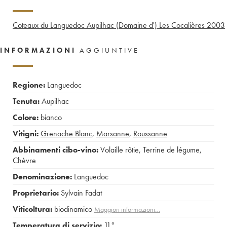
Coteaux du Languedoc Aupilhac (Domaine d') Les Cocalières
2003
INFORMAZIONI
AGGIUNTIVE
Regione:
Languedoc
Tenuta:
Aupilhac
Colore:
bianco
Vitigni:
Grenache Blanc
,
Marsanne
,
Roussanne
Abbinamenti cibo-vino:
Volaille rôtie
,
Terrine de légume
,
Chèvre
Denominazione:
Languedoc
Proprietario:
Sylvain Fadat
Viticoltura:
biodinamico
Maggiori informazioni…
Temperatura di servizio:
11°