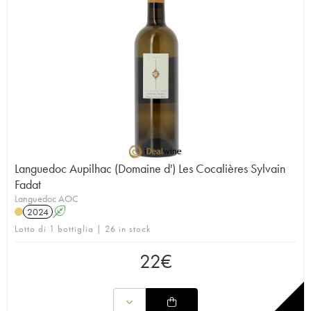
Languedoc Aupilhac (Domaine d') Les Cocalières Sylvain
Fadat
Languedoc AOC
2024
A
Lotto di 1 bottiglia | 26 in stock
22
€