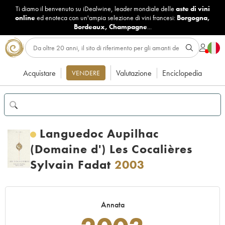
Ti diamo il benvenuto su iDealwine, leader mondiale delle
aste di vini
online
ed enoteca con un'ampia selezione di vini francesi:
Borgogna
,
Bordeaux
,
Champagne
...
Acquistare
Valutazione
Enciclopedia
VENDERE
Languedoc Aupilhac
(Domaine d') Les Cocalières
Sylvain Fadat
2003
Annata