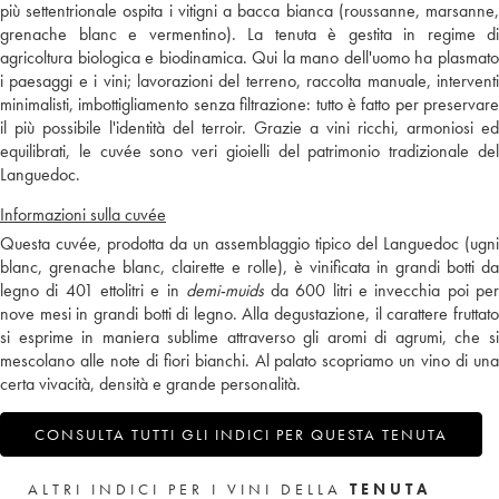
più settentrionale ospita i vitigni a bacca bianca (roussanne, marsanne,
grenache blanc e vermentino). La tenuta è gestita in regime di
agricoltura biologica e biodinamica. Qui la mano dell'uomo ha plasmato
i paesaggi e i vini; lavorazioni del terreno, raccolta manuale, interventi
minimalisti, imbottigliamento senza filtrazione: tutto è fatto per preservare
il più possibile l'identità del terroir. Grazie a vini ricchi, armoniosi ed
equilibrati, le cuvée sono veri gioielli del patrimonio tradizionale del
Languedoc.
Informazioni sulla cuvée
Questa cuvée, prodotta da un assemblaggio tipico del Languedoc (ugni
blanc, grenache blanc, clairette e rolle), è vinificata in grandi botti da
legno di 401 ettolitri e in
demi-muids
da 600 litri e invecchia poi pe
nove mesi in grandi botti di legno. Alla degustazione, il carattere fruttato
si esprime in maniera sublime attraverso gli aromi di agrumi, che si
mescolano alle note di fiori bianchi. Al palato scopriamo un vino di una
certa vivacità, densità e grande personalità.
CONSULTA TUTTI GLI INDICI PER QUESTA TENUTA
ALTRI INDICI PER I VINI DELLA
TENUTA