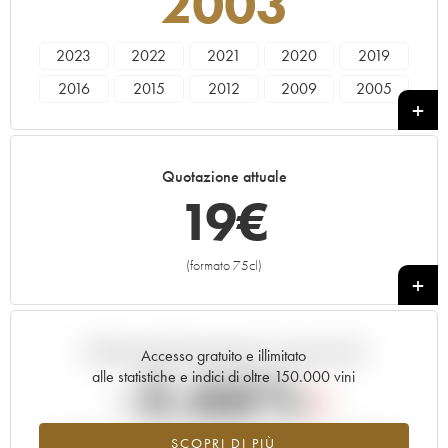
2003
2023
2022
2021
2020
2019
2016
2015
2012
2009
2005
2003
2002
Quotazione attuale
19
€
(formato 75cl)
+
Andamento della quotazione in tempo reale
Accesso gratuito e illimitato
-5.66%
alle statistiche e indici di oltre 150.000 vini
Tendenza al ribasso per il valore dell'annata 2003 nel 2026
SCOPRI DI PIÙ