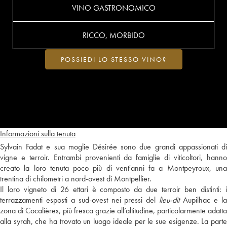
VINO GASTRONOMICO
RICCO, MORBIDO
POSSIEDI LO STESSO VINO?
Informazioni sulla tenuta
Sylvain Fadat e sua moglie Désirée sono due grandi appassionati di
vigne e terroir. Entrambi provenienti da famiglie di viticoltori, hanno
creato la loro tenuta poco più di vent'anni fa a Montpeyroux, una
trentina di chilometri a nord-ovest di Montpellier.
Il loro vigneto di 26 ettari è composto da due terroir ben distinti: i
terrazzamenti esposti a sud-ovest nei pressi del
lieu-dit
Aupilhac e l
zona di Cocalières, più fresca grazie all’altitudine, particolarmente adatta
alla syrah, che ha trovato un luogo ideale per le sue esigenze. La parte