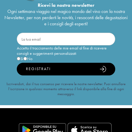
Ricevi la nostra newsletter
Ogni settimana viaggia nel magico mondo del vino con la nostra
Newsletter, per non perderti le novità, i resoconti delle degustazioni
e i consigli degli esperti!
Accetto il tracciamento delle mie email al fine di ricevere
consigli e suggerimenti personalizzati
Sì
No
REGISTRATI
Iscrivendoti, dai il tuo consenso per ricevere le nostre newsletter. Puoi annullare
l’iscrizione in qualsiasi momento attraverso il link disponibile alla fine di ogni
messaggio.