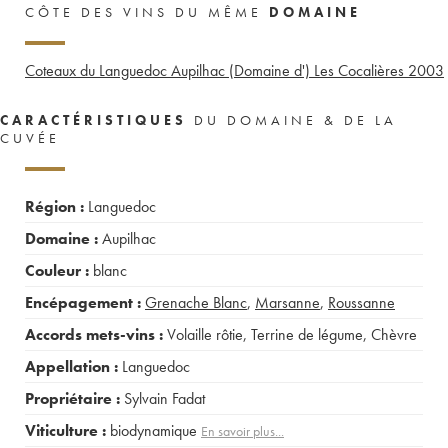
CÔTE DES VINS DU MÊME
DOMAINE
Coteaux du Languedoc Aupilhac (Domaine d') Les Cocalières
2003
CARACTÉRISTIQUES
DU DOMAINE & DE LA
CUVÉE
Région :
Languedoc
Domaine :
Aupilhac
Couleur :
blanc
Encépagement :
Grenache Blanc
,
Marsanne
,
Roussanne
Accords mets-vins :
Volaille rôtie
,
Terrine de légume
,
Chèvre
Appellation :
Languedoc
Propriétaire :
Sylvain Fadat
Viticulture :
biodynamique
En savoir plus...