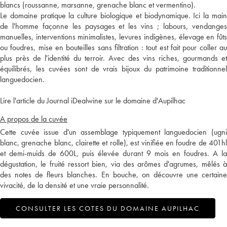
blancs (roussanne, marsanne, grenache blanc et vermentino).
Le domaine pratique la culture biologique et biodynamique. Ici la main
de l'homme façonne les paysages et les vins ; labours, vendanges
manuelles, interventions minimalistes, levures indigènes, élevage en fûts
ou foudres, mise en bouteilles sans filtration : tout est fait pour coller au
plus près de l'identité du terroir. Avec des vins riches, gourmands et
équilibrés, les cuvées sont de vrais bijoux du patrimoine traditionnel
languedocien.
Lire l'article du Journal iDealwine sur le domaine d'Aupilhac
A propos de la cuvée
Cette cuvée issue d'un assemblage typiquement languedocien (ugni
blanc, grenache blanc, clairette et rolle), est vinifiée en foudre de 401hl
et demi-muids de 600L, puis élevée durant 9 mois en foudres. A la
dégustation, le fruité ressort bien, via des arômes d'agrumes, mêlés à
des notes de fleurs blanches. En bouche, on découvre une certaine
vivacité, de la densité et une vraie personnalité.
CONSULTER LES COTES DU DOMAINE AUPILHAC