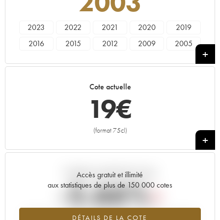
2003
2023
2022
2021
2020
2019
2016
2015
2012
2009
2005
2003
2002
Cote actuelle
19
€
(format 75cl)
+
Tendance actuelle de la cote
Accès gratuit et illimité
-5.66%
aux statistiques de plus de 150 000 cotes
Tendance à la baisse du millésime 2003 en 2026 par rapport à
DÉTAILS DE LA COTE