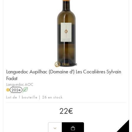
Languedoc Aupilhac (Domaine d') Les Cocalières Sylvain
Fadat
Languedoc AOC
2024
A
Lot de 1 bouteille | 26 en stock
22
€