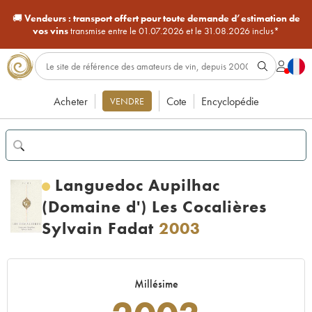
🚚
Vendeurs :
transport offert pour toute demande d’estimation de
vos vins
transmise entre le 01.07.2026 et le 31.08.2026 inclus*
Acheter
Cote
Encyclopédie
VENDRE
Languedoc Aupilhac
(Domaine d') Les Cocalières
Sylvain Fadat
2003
Millésime