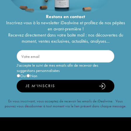
Restons en
contact
Inscrivez-vous à la newsletter iDealwine et profitez de nos pépites
en avant-première !
Recevez directement dans votre boîte mail : nos découvertes du
moment, ventes exclusives, actualités, analyses...
J'accepte le suivi de mes emails afin de recevoir des
suggestions personnalisées
Oui
Non
JE M'INSCRIS
En vous inscrivant, vous acceptez de recevoir les emails de iDealwine. Vous
pouvez vous désabonner à tout moment via le lien présent dans chaque message.