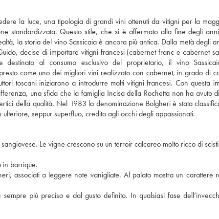
ere la luce, una tipologia di grandi vini ottenuti da vitigni per la magg
ne standardizzata. Questo stile, che si è affermato alla fine degli ann
altà, la storia del vino Sassicaia è ancora più antica. Dalla metà degli an
uido, decise di importare vitigni francesi (cabernet franc e cabernet s
nte destinato al consumo esclusivo del proprietario, il vino Sassic
presto come uno dei migliori vini realizzato con cabernet, in grado di 
ttori toscani iniziarono a introdurre molti vitigni francesi. Con questa i
fferenza, una sfida che la famiglia Incisa della Rochetta non ha avuto dif
tici della qualità. Nel 1983 la denominazione Bolgheri è stata classif
lteriore, seppur superfluo, credito agli occhi degli appassionati.
angiovese. Le vigne crescono su un terroir calcareo molto ricco di scisti 
 in barrique.
eri, associati a leggere note vanigliate. Al palato mostra un carattere 
empre più preciso e dal gusto definito. In qualsiasi fase dell’invecc