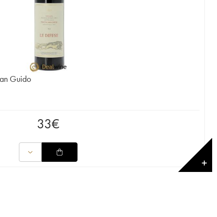
San Guido
33
€
✕