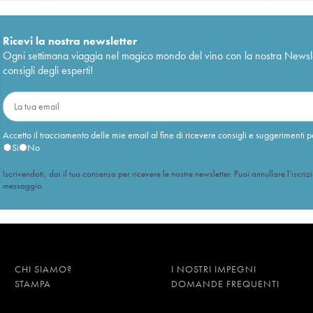
Ricevi la nostra newsletter
Ogni settimana viaggia nel magico mondo del vino con la nostra Newslette
consigli degli esperti!
Accetto il tracciamento delle mie email al fine di ricevere consigli e suggerimenti p
Sì
No
Iscrivendoti, dai il tuo consenso per ricevere le nostre newsletter. Puoi annullare l’iscriz
messaggio.
CHI SIAMO?
I NOSTRI IMPEGNI
STAMPA
DOMANDE FREQUENTI