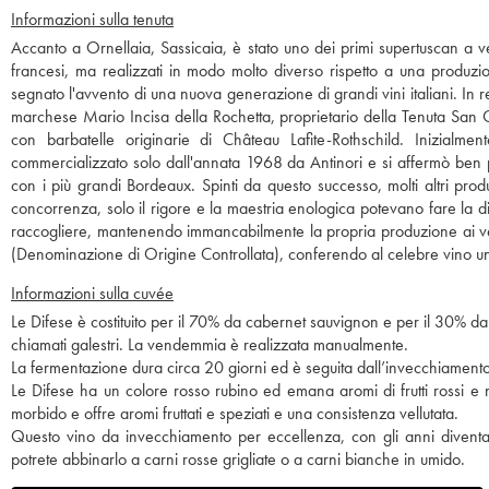
Informazioni sulla tenuta
Accanto a Ornellaia, Sassicaia, è stato uno dei primi supertuscan a ved
francesi, ma realizzati in modo molto diverso rispetto a una produzio
segnato l'avvento di una nuova generazione di grandi vini italiani. In re
marchese Mario Incisa della Rochetta, proprietario della Tenuta San G
con barbatelle originarie di Château Lafite-Rothschild. Inizialme
commercializzato solo dall'annata 1968 da Antinori e si affermò ben 
con i più grandi Bordeaux. Spinti da questo successo, molti altri produ
concorrenza, solo il rigore e la maestria enologica potevano fare la di
raccogliere, mantenendo immancabilmente la propria produzione ai ver
(Denominazione di Origine Controllata), conferendo al celebre vino un u
Informazioni sulla cuvée
Le Difese è costituito per il 70% da cabernet sauvignon e per il 30% da s
chiamati galestri. La vendemmia è realizzata manualmente.
La fermentazione dura circa 20 giorni ed è seguita dall’invecchiamento
Le Difese ha un colore rosso rubino ed emana aromi di frutti rossi e n
morbido e offre aromi fruttati e speziati e una consistenza vellutata.
Questo vino da invecchiamento per eccellenza, con gli anni diventa s
potrete abbinarlo a carni rosse grigliate o a carni bianche in umido.