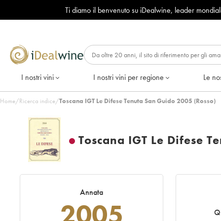
Ti diamo il benvenuto su iDealwine, leader mondia
I nostri vini
I nostri vini per regione
Le nos
Home
/
Ricerca indice
/
Toscana IGT Le Difese Tenuta San Guido 2005 (Rosso)
Toscana IGT Le Difese T
Annata
2005
Qu