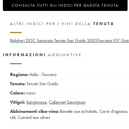
CONSULTA TUTTI GLI INDICI PER QUESTA TENUTA
ALTRI INDICI PER I VINI DELLA
TENUTA
Bolgheri DOC Sassicaia Tenuta San Guido
2005
Toscana IGT Guid
INFORMAZIONI
AGGIUNTIVE
Regione:
Italia - Toscana
Tenuta:
Tenuta San Guido
Colore:
rosso
Vitigni:
Sangiovese
,
Cabernet Sauvignon
Abbinamenti cibo-vino:
Bavette aux échalotts
,
Carré d'agneau
rôti
,
Canard aux olives