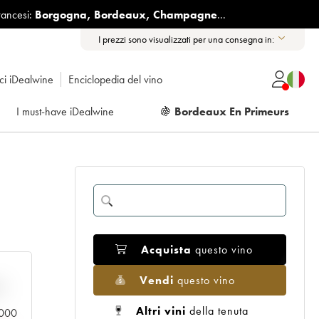
rancesi:
Borgogna
,
Bordeaux
,
Champagne
...
I prezzi sono visualizzati per una consegna in:
ici iDealwine
Enciclopedia del vino
I must-have iDealwine
🍇
Bordeaux En Primeurs
Acquista
questo vino
Vendi
questo vino
n
Altri vini
della tenuta
0.000