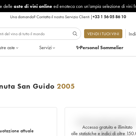
le delle
aste di vini online
ed enoteca con un'ampia selezione di vini f
Una domanda?
Contatta il nostro Servizio Clienti
|
+33 1 56 05 86 10
Ind
VENDI I TUOI VINI
tre aste
Servizi
✨Personal Sommelier
enuta San Guido
2005
Andamento della quotazione i
Accesso gratuito e illimitato
tempo reale
otazione attuale
alle statistiche e indici di oltre 15