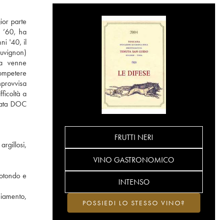
ior parte
i ’60, ha
ni '40, il
auvignon)
aia venne
competere
mprovvisa
ficoltà a
icata DOC
FRUTTI NERI
argillosi,
VINO GASTRONOMICO
rotondo e
INTENSO
hiamento,
POSSIEDI LO STESSO VINO?