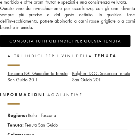
e morbido e offre aromi fruttati e speziati e una consistenza vellutata.
Questo vino da invecchiamento per eccellenza, con gli anni diventa
sempre più preciso e dal gusto definito. In qualsiasi fase
dell’invecchiamento, potrete abbinarlo a carni rosse grigliate o a carni
bianche in umido.
CONSULTA TUTTI GLI INDICI PER QUESTA TENUTA
ALTRI INDICI PER I VINI DELLA
TENUTA
Toscana IGT Guidalberto Tenuta
Bolgheri DOC Sassicaia Tenuta
San Guido
2011
San Guido
2011
INFORMAZIONI
AGGIUNTIVE
Regione:
Italia - Toscana
Tenuta:
Tenuta San Guido
Colore:
rosso