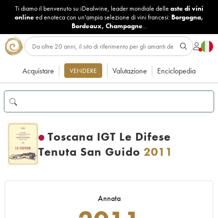
Ti diamo il benvenuto su iDealwine, leader mondiale delle
aste di vini
online
ed enoteca con un'ampia selezione di vini francesi:
Borgogna
,
Bordeaux
,
Champagne
...
Acquistare
Valutazione
Enciclopedia
VENDERE
Toscana IGT Le Difese
Tenuta San Guido
2011
Annata