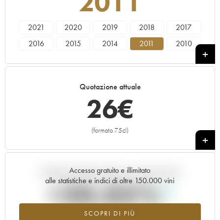
2011
2021
2020
2019
2018
2017
2016
2015
2014
2011
2010
2009
2008
2007
2005
2004
Quotazione attuale
26
€
(formato 75cl)
+
Accesso gratuito e illimitato
Andamento della quotazione in tempo reale
alle statistiche e indici di oltre 150.000 vini
+20.05%
SCOPRI DI PIÙ
Valore in aumento per l'annata 2011 nel 2026 rispetto al 2025