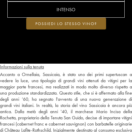
INTENSO
POSSIEDI LO STESSO VINO?
Informazioni sulla tenuta
Accanto a Ornellaia, Sassicaia, è stato uno dei primi supertuscan a
vedere la luce, una tipologia di grandi vini ottenuti da vitigni per la
maggior parte francesi, ma realizzati in modo molto diverso rispetto a
una produzione standardizzata. Questo stile, che si è affermato alla fine
degli anni ’60, ha segnato l'avvento di una nuova generazione di
grandi vini italiani. In realtà, la storia del vino Sassicaia è ancora più
antica. Dalla metà degli anni '40, il marchese Mario Incisa della
Rochetta, proprietario della Tenuta San Guido, decise di importare vitigni
francesi (cabernet franc e cabernet sauvignon) con barbatelle originarie
di Château Lafite-Rothschild. Inizialmente destinato al consumo esclusivo