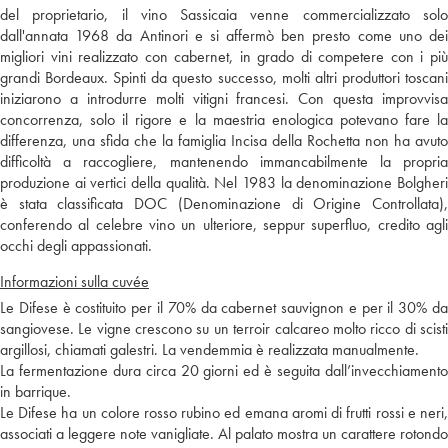
del proprietario, il vino Sassicaia venne commercializzato solo
dall'annata 1968 da Antinori e si affermò ben presto come uno dei
migliori vini realizzato con cabernet, in grado di competere con i più
grandi Bordeaux. Spinti da questo successo, molti altri produttori toscani
iniziarono a introdurre molti vitigni francesi. Con questa improvvisa
concorrenza, solo il rigore e la maestria enologica potevano fare la
differenza, una sfida che la famiglia Incisa della Rochetta non ha avuto
difficoltà a raccogliere, mantenendo immancabilmente la propria
produzione ai vertici della qualità. Nel 1983 la denominazione Bolgheri
è stata classificata DOC (Denominazione di Origine Controllata),
conferendo al celebre vino un ulteriore, seppur superfluo, credito agli
occhi degli appassionati.
Informazioni sulla cuvée
Le Difese è costituito per il 70% da cabernet sauvignon e per il 30% da
sangiovese. Le vigne crescono su un terroir calcareo molto ricco di scisti
argillosi, chiamati galestri. La vendemmia è realizzata manualmente.
La fermentazione dura circa 20 giorni ed è seguita dall’invecchiamento
in barrique.
Le Difese ha un colore rosso rubino ed emana aromi di frutti rossi e neri,
associati a leggere note vanigliate. Al palato mostra un carattere rotondo