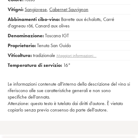
Vitigni:
Sangiovese
,
Cabernet Sauvignon
Abbinamenti cibo-vino:
Bavette aux échalotts
,
Carré
d'agneau rôti
,
Canard aux olives
Denominazione:
Toscana IGT
Proprietario:
Tenuta San Guido
Viticoltura:
tradizionale
Maggiori informazioni…
Temperatura di servizio:
16°
Le informazioni contenute all'interno della descrizione del vino si
riferiscono alle sue caratteristiche generali e non sono
specifiche dell'annata.
Attenzione: questo testo è tutelato dai diritti d'autore. È vietato
copiarlo senza previo consenso da parte dell'autore.