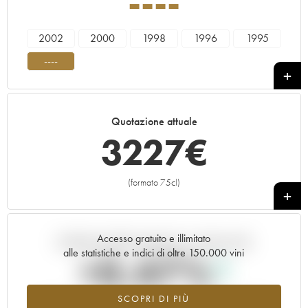
----
2002
2000
1998
1996
1995
----
Quotazione attuale
3227
€
(formato 75cl)
+
Accesso gratuito e illimitato
Andamento della quotazione in tempo reale
alle statistiche e indici di oltre 150.000 vini
+0.47%
SCOPRI DI PIÙ
Valore in aumento per l'annata ---- nel 2026 rispetto al 2025