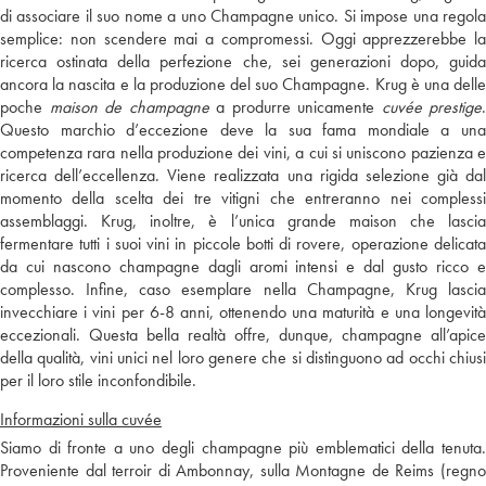
di associare il suo nome a uno Champagne unico. Si impose una regola
semplice: non scendere mai a compromessi. Oggi apprezzerebbe la
ricerca ostinata della perfezione che, sei generazioni dopo, guida
ancora la nascita e la produzione del suo Champagne. Krug è una delle
poche
maison de champagne
a produrre unicamente
cuvée prestige
.
Questo marchio d’eccezione deve la sua fama mondiale a una
competenza rara nella produzione dei vini, a cui si uniscono pazienza e
ricerca dell’eccellenza. Viene realizzata una rigida selezione già dal
momento della scelta dei tre vitigni che entreranno nei complessi
assemblaggi. Krug, inoltre, è l’unica grande maison che lascia
fermentare tutti i suoi vini in piccole botti di rovere, operazione delicata
da cui nascono champagne dagli aromi intensi e dal gusto ricco e
complesso. Infine, caso esemplare nella Champagne, Krug lascia
invecchiare i vini per 6-8 anni, ottenendo una maturità e una longevità
eccezionali. Questa bella realtà offre, dunque, champagne all’apice
della qualità, vini unici nel loro genere che si distinguono ad occhi chiusi
per il loro stile inconfondibile.
Informazioni sulla cuvée
Siamo di fronte a uno degli champagne più emblematici della tenuta.
Proveniente dal terroir di Ambonnay, sulla Montagne de Reims (regno