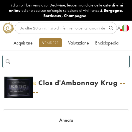
Ti diamo il benvenuto su iDealwine, leader mondiale delle
aste di vini
online
ed enoteca con un'ampia selezione di vini francesi:
Borgogna
,
Bordeaux
,
Champagne
...
Acquistare
Valutazione
Enciclopedia
VENDERE
Clos d'Ambonnay Krug
--
H
--
Annata