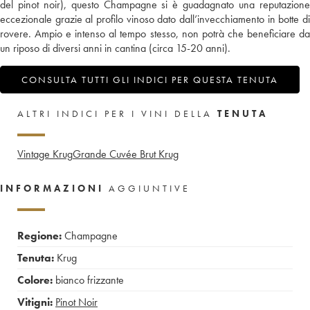
del pinot noir), questo Champagne si è guadagnato una reputazione
eccezionale grazie al profilo vinoso dato dall’invecchiamento in botte di
rovere. Ampio e intenso al tempo stesso, non potrà che beneficiare da
un riposo di diversi anni in cantina (circa 15-20 anni).
CONSULTA TUTTI GLI INDICI PER QUESTA TENUTA
ALTRI INDICI PER I VINI DELLA
TENUTA
Vintage Krug
Grande Cuvée Brut Krug
INFORMAZIONI
AGGIUNTIVE
Regione:
Champagne
Tenuta:
Krug
Colore:
bianco frizzante
Vitigni:
Pinot Noir