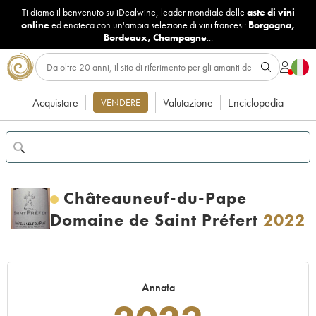
Ti diamo il benvenuto su iDealwine, leader mondiale delle
aste di vini
online
ed enoteca con un'ampia selezione di vini francesi:
Borgogna
,
Bordeaux
,
Champagne
...
Acquistare
Valutazione
Enciclopedia
VENDERE
Châteauneuf-du-Pape
Domaine de Saint Préfert
2022
Annata