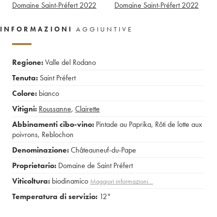
Domaine Saint-Préfert
2022
Domaine Saint-Préfert
2022
INFORMAZIONI
AGGIUNTIVE
Regione:
Valle del Rodano
Tenuta:
Saint Préfert
Colore:
bianco
Vitigni:
Roussanne
,
Clairette
Abbinamenti cibo-vino:
Pintade au Paprika
,
Rôti de lotte aux
poivrons
,
Reblochon
Denominazione:
Châteauneuf-du-Pape
Proprietario:
Domaine de Saint Préfert
Viticoltura:
biodinamico
Maggiori informazioni…
Temperatura di servizio:
12°