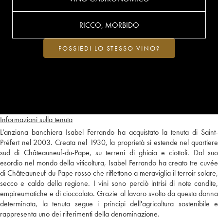
RICCO, MORBIDO
POSSIEDI LO STESSO VINO?
Informazioni sulla tenuta
L’anziana banchiera Isabel Ferrando ha acquistato la tenuta di Saint-
Préfert nel 2003. Creata nel 1930, la proprietà si estende nel quartiere
sud di Châteauneuf-du-Pape, su terreni di ghiaia e ciottoli. Dal suo
esordio nel mondo della viticoltura, Isabel Ferrando ha creato tre cuvée
di Châteauneuf-du-Pape rosso che riflettono a meraviglia il terroir solare,
secco e caldo della regione. I vini sono perciò intrisi di note candite,
empireumatiche e di cioccolato. Grazie al lavoro svolto da questa donna
determinata, la tenuta segue i principi dell'agricoltura sostenibile e
rappresenta uno dei riferimenti della denominazione.