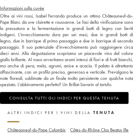
Informazioni sulla cuvée
Oltre ai vini rossi, Isabel Ferrando produce un ottimo Châteauneuf-du-
Pape Blanc da uve clairette e roussanne. Le fasi della vinificazione sono
la pressatura e la fermentazione in grandi botti di legno con lieviti
indigeni. L’invecchiamento dura per sei mesi, due in grandi botti di
legno, due in barrique di primo passaggio e due in barrique di secondo
passaggio. Il suo potenziale d’invecchiamento può raggiungere circa
dieci anni. Alla degustazione scopriamo un piacevole vino dal colore
giallo brillante. Al naso avvertiamo aromi intensi di fiori e di frutti bianchi,
ma anche di pera, mela, agrumi, anice e acacia. Il palato è altrettanto
affascinante, con un profilo preciso, generoso e verticale. Prevalgono le
note floreali, sublimate da un finale molto persistente con qualche nota
speziata. L’abbinamento perfetto? Un Brillat-Savarin al tartufo.
CONSULTA TUTTI GLI INDICI PER QUESTA TENUTA
ALTRI INDICI PER I VINI DELLA
TENUTA
Châteauneuf-du-Pape Colombis
Côtes-du-Rhône Clos Beatus Ille