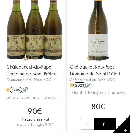
Châteauneuf-du-Pape
Châteauneuf-du-Pape
Domaine de Saint Préfert
Domaine de Saint Préfert
Châteauneuf-du-Pape AOC
Châteauneuf-du-Pape AOC
2023
A
1989
A
Lotto di 1 bottiglia | 5 in stock
Lotto di 3 bottiglie | 0 aste
80
€
90
€
(
Prezzo di riserva
)
30
€
Prezzo a bottiglia
✕