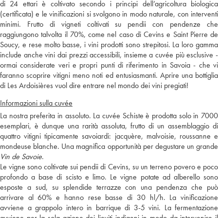
di 24 ettari è coltivato secondo i principi dell’agricoltura biologica
(certificata) e le vinificazioni si svolgono in modo naturale, con interventi
minimi. Frutto di vigneti coltivati su pendii con pendenze che
raggiungono talvolta il 70%, come nel caso di Cevins e Saint Pierre de
Soucy, e rese molto basse, i vini prodotti sono strepitosi. La loro gamma
include anche vini dai prezzi accessibili, insieme a cuvée più esclusive -
ormai considerate veri e propri punti di riferimento in Savoia - che vi
faranno scoprire vitigni meno noti ed entusiasmanti. Aprire una bottiglia
di Les Ardoisières vuol dire entrare nel mondo dei vini pregiati!
Informazioni sulla cuvée
La nostra preferita in assoluto. La cuvée Schiste è prodotta solo in 7000
esemplari, è dunque una rarità assoluta, frutto di un assemblaggio di
quattro vitigni tipicamente savoiardi: jacquère, malvoisie, roussanne e
mondeuse blanche. Una magnifica opportunità per degustare un grande
Vin de Savoie
.
Le vigne sono coltivate sui pendii di Cevins, su un terreno povero e poco
profondo a base di scisto e limo. Le vigne potate ad alberello sono
esposte a sud, su splendide terrazze con una pendenza che può
arrivare al 60% e hanno rese basse di 30 hl/h. La vinificazione
avviene a grappolo intero in barrique di 3-5 vini. La fermentazione
avviene per la sola azione dei lieviti indigeni in modo da intervenire il