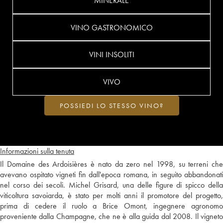
MINERALE
VINO GASTRONOMICO
VINI INSOLITI
VIVO
POSSIEDI LO STESSO VINO?
Informazioni sulla tenuta
Il Domaine des Ardoisières è nato da zero nel 1998, su terreni che
avevano ospitato vigneti fin dall'epoca romana, in seguito abbandonati
nel corso dei secoli. Michel Grisard, una delle figure di spicco della
viticoltura savoiarda, è stato per molti anni il promotore del progetto,
prima di cedere il ruolo a Brice Omont, ingegnere agronomo
proveniente dalla Champagne, che ne è alla guida dal 2008. Il vigneto