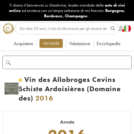
Ti diamo il benvenuto su iDealwine, leader mondiale delle
aste di vini
online
ed enoteca con un'ampia selezione di vini francesi:
Borgogna
,
Bordeaux
,
Champagne
...
Acquistare
Valutazione
Enciclopedia
VENDERE
Vin des Allobroges Cevins
Schiste Ardoisières (Domaine
des)
2016
Annata