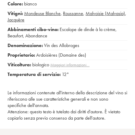
Colore:
bianco
Vitigni:
Mondeuse Blanche
,
Roussanne
,
Malvoisie (Malvasia)
,
Jacquère
Abbinamenti cibo-vino:
Escalope de dinde à la crème
,
Beaufort
,
Abondance
Denominazione:
Vin des Allobroges
Proprietario:
Ardoisières (Domaine des)
Viticoltura:
biologico
Maggiori informazioni…
Temperatura di servizio:
12°
Le informazioni contenute all'interno della descrizione del vino si
riferiscono alle sue caratteristiche generali e non sono
specifiche dell'annata.
Attenzione: questo testo è tutelato dai diritti d'autore. È vietato
copiarlo senza previo consenso da parte dell'autore.