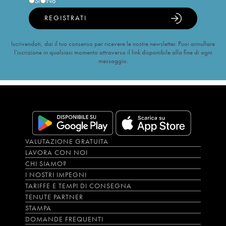
Sì
No
REGISTRATI
Iscrivendoti, dai il tuo consenso per ricevere le nostre newsletter. Puoi annullare
l’iscrizione in qualsiasi momento attraverso il link disponibile alla fine di ogni
messaggio.
VALUTAZIONE GRATUITA
LAVORA CON NOI
CHI SIAMO?
I NOSTRI IMPEGNI
TARIFFE E TEMPI DI CONSEGNA
TENUTE PARTNER
STAMPA
DOMANDE FREQUENTI