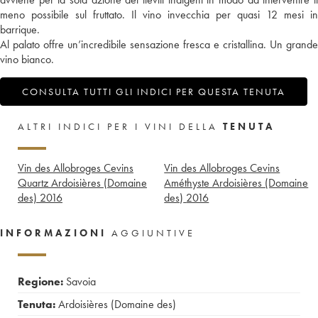
meno possibile sul fruttato. Il vino invecchia per quasi 12 mesi in
barrique.
Al palato offre un’incredibile sensazione fresca e cristallina. Un grande
vino bianco.
CONSULTA TUTTI GLI INDICI PER QUESTA TENUTA
ALTRI INDICI PER I VINI DELLA
TENUTA
Vin des Allobroges Cevins
Vin des Allobroges Cevins
Quartz Ardoisières (Domaine
Améthyste Ardoisières (Domaine
des)
2016
des)
2016
INFORMAZIONI
AGGIUNTIVE
Regione:
Savoia
Tenuta:
Ardoisières (Domaine des)