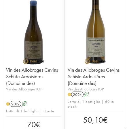
Vin des Allobroges Cevins
Vin des Allobroges Cevins
Schiste Ardoisières
Schiste Ardoisières
(Domaine des)
(Domaine des)
Vin des Allobroges IGP
Vin des Allobroges IGP
2024
A
Lotto di 1 bottiglia | 60 in
2012
A
stock
Lotto di 1 bottiglia | 0 aste
50,10
€
70
€