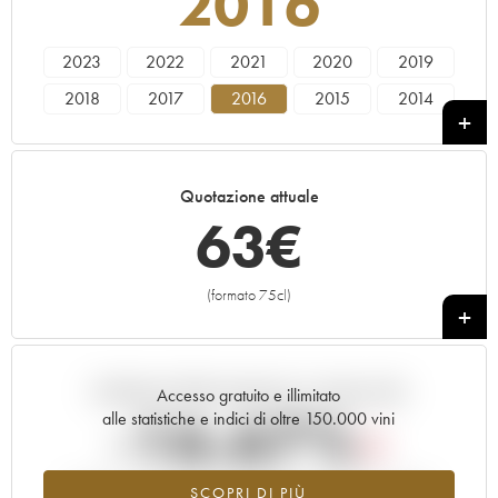
2016
2023
2022
2021
2020
2019
2018
2017
2016
2015
2014
2013
2012
2011
2010
2009
Quotazione attuale
63
€
(formato 75cl)
+
Andamento della quotazione in tempo reale
Accesso gratuito e illimitato
-16.67%
alle statistiche e indici di oltre 150.000 vini
Tendenza al ribasso per il valore dell'annata 2016 nel 2026
SCOPRI DI PIÙ