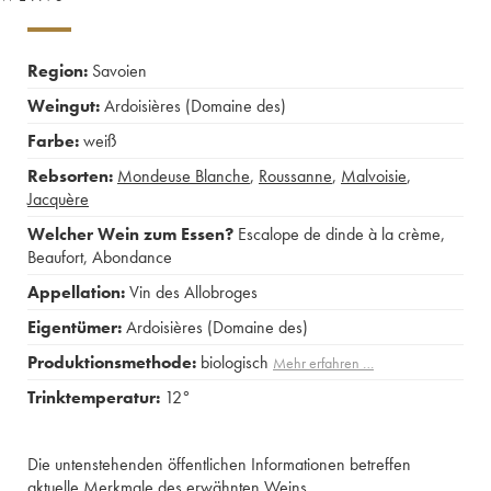
Region:
Savoien
Weingut:
Ardoisières (Domaine des)
Farbe:
weiß
Rebsorten:
Mondeuse Blanche
,
Roussanne
,
Malvoisie
,
Jacquère
Welcher Wein zum Essen?
Escalope de dinde à la crème
,
Beaufort
,
Abondance
Appellation:
Vin des Allobroges
Eigentümer:
Ardoisières (Domaine des)
Produktionsmethode:
biologisch
Mehr erfahren …
Trinktemperatur:
12°
Die untenstehenden öffentlichen Informationen betreffen
aktuelle Merkmale des erwähnten Weins.