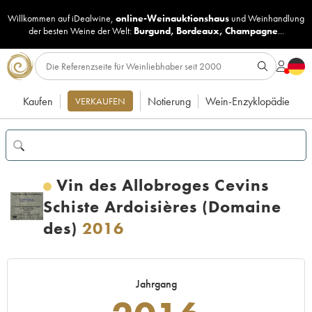
Willkommen auf iDealwine,
online-Weinauktionshaus
und
Weinhandlung
der besten Weine der Welt:
Burgund
,
Bordeaux
,
Champagne
...
Kaufen
Notierung
Wein-Enzyklopädie
VERKAUFEN
Vin des Allobroges Cevins
Schiste Ardoisières (Domaine
des)
2016
Jahrgang