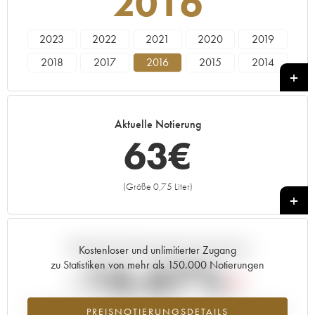
2016
2023
2022
2021
2020
2019
2018
2017
2016
2015
2014
2013
2012
2011
2010
2009
Aktuelle Notierung
63
€
(Größe 0,75 Liter)
+
Aktuelle Entwicklung der Preisnotierung
Kostenloser und unlimitierter Zugang
-16.67%
zu Statistiken von mehr als 150.000 Notierungen
Preisabfall des Jahrgangs 2016 im Jahr 2026 im Vergleich zum Jahr
PREISNOTIERUNGSDETAILS