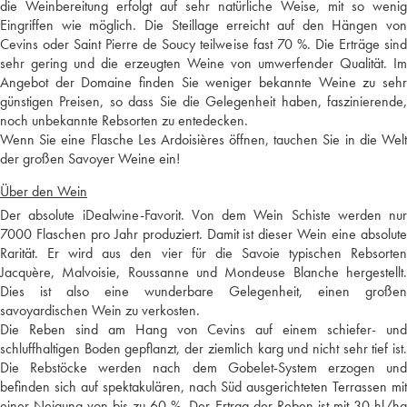
die Weinbereitung erfolgt auf sehr natürliche Weise, mit so wenig
Eingriffen wie möglich. Die Steillage erreicht auf den Hängen von
Cevins oder Saint Pierre de Soucy teilweise fast 70 %. Die Erträge sind
sehr gering und die erzeugten Weine von umwerfender Qualität. Im
Angebot der Domaine finden Sie weniger bekannte Weine zu sehr
günstigen Preisen, so dass Sie die Gelegenheit haben, faszinierende,
noch unbekannte Rebsorten zu entedecken.
Wenn Sie eine Flasche Les Ardoisières öffnen, tauchen Sie in die Welt
der großen Savoyer Weine ein!
Über den Wein
Der absolute iDealwine-Favorit. Von dem Wein Schiste werden nur
7000 Flaschen pro Jahr produziert. Damit ist dieser Wein eine absolute
Rarität. Er wird aus den vier für die Savoie typischen Rebsorten
Jacquère, Malvoisie, Roussanne und Mondeuse Blanche hergestellt.
Dies ist also eine wunderbare Gelegenheit, einen großen
savoyardischen Wein zu verkosten.
Die Reben sind am Hang von Cevins auf einem schiefer- und
schluffhaltigen Boden gepflanzt, der ziemlich karg und nicht sehr tief ist.
Die Rebstöcke werden nach dem Gobelet-System erzogen und
befinden sich auf spektakulären, nach Süd ausgerichteten Terrassen mit
einer Neigung von bis zu 60 %. Der Ertrag der Reben ist mit 30 hl/ha