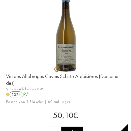
Vin des Allobroges Cevins Schiste Ardoisières (Domaine
des)
Vin des Allobroges IGP
2024
A
Posten von 1 Flasche | 60 auf Lager
50,10
€