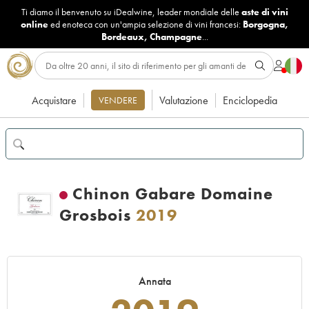
Ti diamo il benvenuto su iDealwine, leader mondiale delle
aste di vini
online
ed enoteca con un'ampia selezione di vini francesi:
Borgogna
,
Bordeaux
,
Champagne
...
Acquistare
Valutazione
Enciclopedia
VENDERE
Chinon Gabare Domaine
Grosbois
2019
Annata