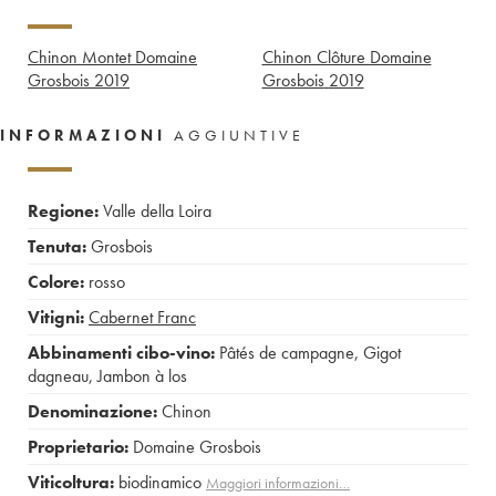
Chinon Montet Domaine
Chinon Clôture Domaine
Grosbois
2019
Grosbois
2019
INFORMAZIONI
AGGIUNTIVE
Regione:
Valle della Loira
Tenuta:
Grosbois
Colore:
rosso
Vitigni:
Cabernet Franc
Abbinamenti cibo-vino:
Pâtés de campagne
,
Gigot
dagneau
,
Jambon à los
Denominazione:
Chinon
Proprietario:
Domaine Grosbois
Viticoltura:
biodinamico
Maggiori informazioni…