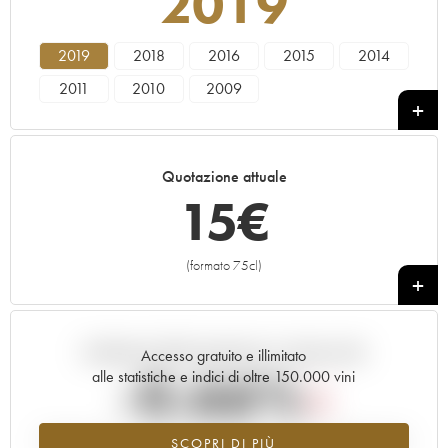
2019
2019
2018
2016
2015
2014
2011
2010
2009
Quotazione attuale
15
€
(formato 75cl)
+
Andamento della quotazione in tempo reale
Accesso gratuito e illimitato
-0.66%
alle statistiche e indici di oltre 150.000 vini
Tendenza al ribasso per il valore dell'annata 2019 nel 2026 rispetto
SCOPRI DI PIÙ