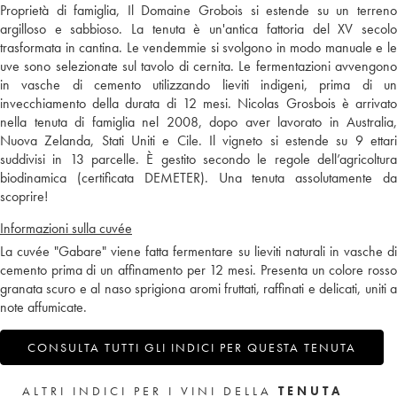
Proprietà di famiglia, Il Domaine Grobois si estende su un terreno
argilloso e sabbioso. La tenuta è un'antica fattoria del XV secolo
trasformata in cantina. Le vendemmie si svolgono in modo manuale e le
uve sono selezionate sul tavolo di cernita. Le fermentazioni avvengono
in vasche di cemento utilizzando lieviti indigeni, prima di un
invecchiamento della durata di 12 mesi. Nicolas Grosbois è arrivato
nella tenuta di famiglia nel 2008, dopo aver lavorato in Australia,
Nuova Zelanda, Stati Uniti e Cile. Il vigneto si estende su 9 ettari
suddivisi in 13 parcelle. È gestito secondo le regole dell’agricoltura
biodinamica (certificata DEMETER). Una tenuta assolutamente da
scoprire!
Informazioni sulla cuvée
La cuvée "Gabare" viene fatta fermentare su lieviti naturali in vasche di
cemento prima di un affinamento per 12 mesi. Presenta un colore rosso
granata scuro e al naso sprigiona aromi fruttati, raffinati e delicati, uniti a
note affumicate.
CONSULTA TUTTI GLI INDICI PER QUESTA TENUTA
ALTRI INDICI PER I VINI DELLA
TENUTA