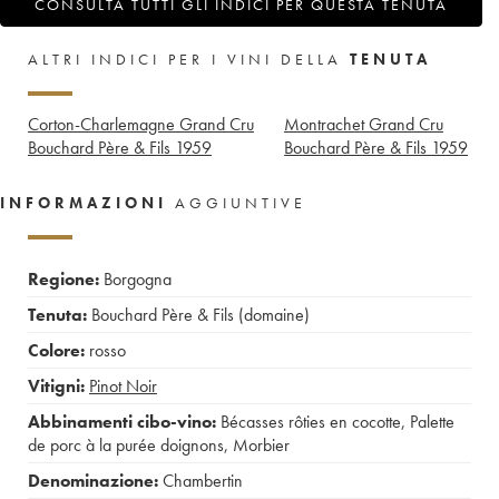
CONSULTA TUTTI GLI INDICI PER QUESTA TENUTA
ALTRI INDICI PER I VINI DELLA
TENUTA
Corton-Charlemagne Grand Cru
Montrachet Grand Cru
Bouchard Père & Fils
1959
Bouchard Père & Fils
1959
INFORMAZIONI
AGGIUNTIVE
Regione:
Borgogna
Tenuta:
Bouchard Père & Fils (domaine)
Colore:
rosso
Vitigni:
Pinot Noir
Abbinamenti cibo-vino:
Bécasses rôties en cocotte
,
Palette
de porc à la purée doignons
,
Morbier
Denominazione:
Chambertin