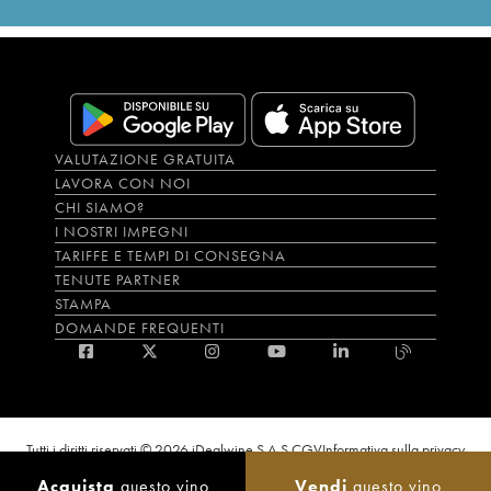
VALUTAZIONE GRATUITA
LAVORA CON NOI
CHI SIAMO?
I NOSTRI IMPEGNI
TARIFFE E TEMPI DI CONSEGNA
TENUTE PARTNER
STAMPA
DOMANDE FREQUENTI
Tutti i diritti riservati © 2026 iDealwine S.A.S.
CGV
Informativa sulla privacy
Bevi con moderazione, l’abuso di alcol è dannoso per la salute. L'utilizzo del
Acquista
questo vino
Vendi
questo vino
sito e dei servizi annessi è riservato solo agli utenti maggiorenni.