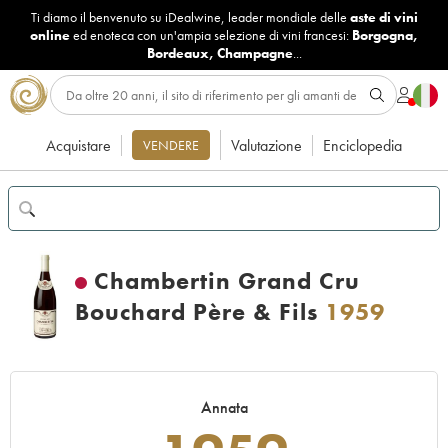
Ti diamo il benvenuto su iDealwine, leader mondiale delle
aste di vini
online
ed enoteca con un'ampia selezione di vini francesi:
Borgogna
,
Bordeaux
,
Champagne
...
Acquistare
Valutazione
Enciclopedia
VENDERE
Chambertin Grand Cru
Bouchard Père & Fils
1959
Annata