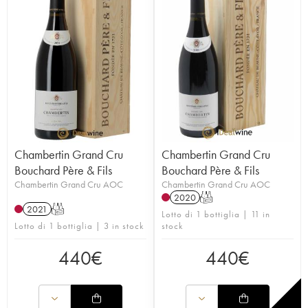
Chambertin Grand Cru
Chambertin Grand Cru
Bouchard Père & Fils
Bouchard Père & Fils
Chambertin Grand Cru AOC
Chambertin Grand Cru AOC
2020
T
2021
T
Lotto di 1 bottiglia | 11 in
Lotto di 1 bottiglia | 3 in stock
stock
440
€
440
€