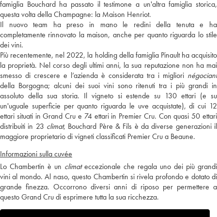
famiglia Bouchard ha passato il testimone a un'altra famiglia storica,
questa volta della Champagne: la Maison Henriot.
Il nuovo team ha preso in mano le redini della tenuta e ha
completamente rinnovato la maison, anche per quanto riguarda lo stile
dei vini.
Più recentemente, nel 2022, la holding della famiglia Pinault ha acquisito
la proprietà. Nel corso degli ultimi anni, la sua reputazione non ha mai
smesso di crescere e l’azienda è considerata tra i migliori
négociant
della Borgogna; alcuni dei suoi vini sono ritenuti tra i più grandi in
assoluto della sua storia. Il vigneto si estende su 130 ettari (e su
un'uguale superficie per quanto riguarda le uve acquistate), di cui 12
ettari situati in Grand Cru e 74 ettari in Premier Cru. Con quasi 50 ettari
distribuiti in 23
climat
, Bouchard Père & Fils è da diverse generazioni il
maggiore proprietario di vigneti classificati Premier Cru a Beaune.
Informazioni sulla cuvée
Lo Chambertin è un
climat
eccezionale che regala uno dei più grandi
vini al mondo. Al naso, questo Chambertin si rivela profondo e dotato di
grande finezza. Occorrono diversi anni di riposo per permettere a
questo Grand Cru di esprimere tutta la sua ricchezza.