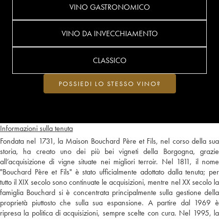
VINO GASTRONOMICO
VINO DA INVECCHIAMENTO
CLASSICO
POSSIEDI LO STESSO VINO?
Informazioni sulla tenuta
Fondata nel 1731, la Maison Bouchard Père et Fils, nel corso della sua
storia, ha creato uno dei più bei vigneti della Borgogna, grazie
all’acquisizione di vigne situate nei migliori terroir. Nel 1811, il nome
"Bouchard Père et Fils" è stato ufficialmente adottato dalla tenuta; per
tutto il XIX secolo sono continuate le acquisizioni, mentre nel XX secolo la
famiglia Bouchard si è concentrata principalmente sulla gestione della
proprietà piuttosto che sulla sua espansione. A partire dal 1969 è
ripresa la politica di acquisizioni, sempre scelte con cura. Nel 1995, la