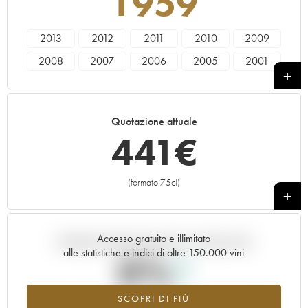
1959
2013
2012
2011
2010
2009
2008
2007
2006
2005
2001
2000
1999
1998
1997
1996
1993
1990
1971
1964
1959
Quotazione attuale
441
€
(formato 75cl)
+
Accesso gratuito e illimitato
Andamento della quotazione in tempo reale
alle statistiche e indici di oltre 150.000 vini
0%
SCOPRI DI PIÙ
Valore in aumento per l'annata 1959 nel 2026 rispetto al 2025